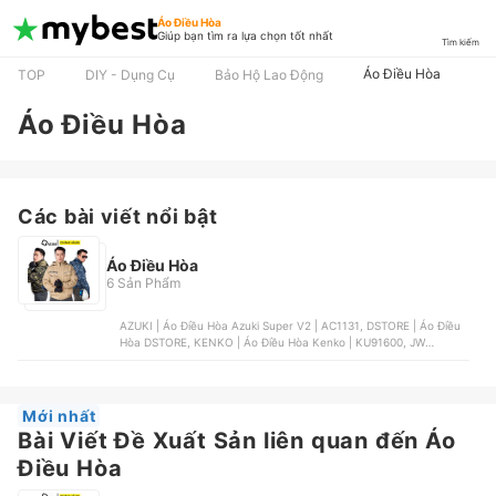
Áo Điều Hòa
Giúp bạn tìm ra lựa chọn tốt nhất
Tìm kiếm
Áo Điều Hòa
TOP
DIY - Dụng Cụ
Bảo Hộ Lao Động
Áo Điều Hòa
Các bài viết nổi bật
Áo Điều Hòa
6 Sản Phẩm
AZUKI | Áo Điều Hòa Azuki Super V2 | AC1131, DSTORE | Áo Điều
Hòa DSTORE, KENKO | Áo Điều Hòa Kenko | KU91600, JW
Garment | Áo Điều Hòa JW | JW-A08, OEM | Áo Điều Hòa KITO
Mới nhất
Bài Viết Đề Xuất Sản liên quan đến Áo
Điều Hòa