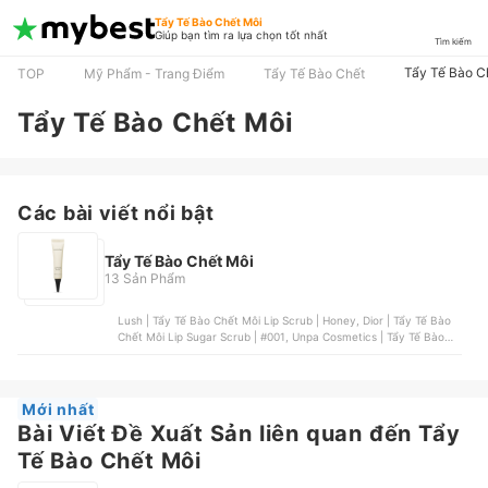
Tẩy Tế Bào Chết Môi
Giúp bạn tìm ra lựa chọn tốt nhất
Tìm kiếm
Tẩy Tế Bào C
TOP
Mỹ Phẩm - Trang Điểm
Tẩy Tế Bào Chết
Tẩy Tế Bào Chết Môi
Các bài viết nổi bật
Tẩy Tế Bào Chết Môi
13 Sản Phẩm
Lush | Tẩy Tế Bào Chết Môi Lip Scrub | Honey, Dior | Tẩy Tế Bào
Chết Môi Lip Sugar Scrub | #001, Unpa Cosmetics | Tẩy Tế Bào
Chết Môi Bubi Bubi Lip Soft Bubble Lip Scrub | #001, HERLY | Tẩy
Tế Bào Chết Môi Lip Scrub , Laneige | Mặt Nạ Ngủ Cho Môi Lip
Sleeping Mask Berry
Mới nhất
Bài Viết Đề Xuất Sản liên quan đến Tẩy
Tế Bào Chết Môi