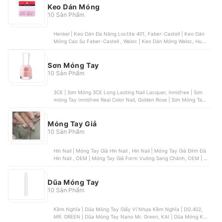
Keo Dán Móng
10 Sản Phẩm
Henkel | Keo Dán Đa Năng Loctite 401, Faber-Castell | Keo Dán
Móng Cao Su Faber-Castell , Waloc | Keo Dán Móng Waloc, Huaxi
| Keo Dán Móng Huaxi , Cartell Chemical | Keo Dán Móng Mxbon
Sơn Móng Tay
10 Sản Phẩm
3CE | Sơn Móng 3CE Long Lasting Nail Lacquer, Innisfree | Sơn
móng Tay Innisfree Real Color Nail, Golden Rose | Sơn Móng Tay
Golden Rose, OPI | Sơn Móng Tay OPI, Felina | Sơn Móng Chống
Tia UV và Dưỡng Felina
Móng Tay Giả
10 Sản Phẩm
Hin Nail | Móng Tay Giả Hin Nail , Hin Nail | Móng Tay Giả Đính Đá
Hin Nail , OEM | Móng Tay Giả Form Vuông Sang Chảnh, OEM | 24
Móng Tay Giả Viền Trắng Hoa, YADORNOS | Set 24 Móng Tay Giả
Phối Hình Bướm 3D
Dũa Móng Tay
10 Sản Phẩm
Kềm Nghĩa | Dũa Móng Tay Giấy Vỉ Nhựa Kềm Nghĩa | DG.402,
MR. GREEN | Dũa Móng Tay Nano Mr. Green, KAI | Dũa Móng KAI