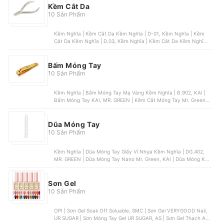
Kềm Cắt Da
10 Sản Phẩm
Kềm Nghĩa | Kềm Cắt Da Kềm Nghĩa | D-01, Kềm Nghĩa | Kềm
Cắt Da Kềm Nghĩa | D.03, Kềm Nghĩa | Kềm Cắt Da Kềm Nghĩa |
D-23, Kềm Nghĩa | Kềm Cắt Da Kềm Nghĩa | D-777, MR. GREEN |
Kềm Cắt Da Mr. Green | MR-1028
Bấm Móng Tay
10 Sản Phẩm
Kềm Nghĩa | Bấm Móng Tay Mạ Vàng Kềm Nghĩa | B.902, KAI |
Bấm Móng Tay KAI, MR. GREEN | Kềm Cắt Móng Tay Mr. Green,
Mother K | Kéo Cắt Móng Mother K, Xiaomi | Bấm Móng Tay
Xiaomi
Dũa Móng Tay
10 Sản Phẩm
Kềm Nghĩa | Dũa Móng Tay Giấy Vỉ Nhựa Kềm Nghĩa | DG.402,
MR. GREEN | Dũa Móng Tay Nano Mr. Green, KAI | Dũa Móng KAI
| KF1012, Xiaomi | Máy Dũa Móng Tay Showsee | B2-W, Kềm
Nghĩa | Dũa Móc Kềm Nghĩa
Sơn Gel
10 Sản Phẩm
OPI | Sơn Gel Soak Off Soluable, SMC | Sơn Gel VERYGOOD Nail,
UR SUGAR | Sơn Móng Tay Gel UR SUGAR, AS | Sơn Gel Thạch AS,