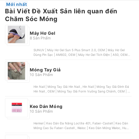
Mới nhất
Bài Viết Đề Xuất Sản liên quan đến
Chăm Sóc Móng
Máy Hơ Gel
8 Sản Phẩm
SUNUV | Máy Hơ Gel Sun 5 Plus Smart 2.0, OEM | Máy Hơ Gel
Dùng Pin Sạc | AM602, OEM | Máy Hơ Gel Tích Điện | A50, OEM |
Máy Hơ Gel SUNone, OEM | Máy Hơ Gel Loại Rộng 2 Tay
Móng Tay Giả
10 Sản Phẩm
Hin Nail | Móng Tay Giả Hin Nail , Hin Nail | Móng Tay Giả Đính Đá
Hin Nail , OEM | Móng Tay Giả Form Vuông Sang Chảnh, OEM | 24
Móng Tay Giả Viền Trắng Hoa, YADORNOS | Set 24 Móng Tay Giả
Phối Hình Bướm 3D
Keo Dán Móng
10 Sản Phẩm
Henkel | Keo Dán Đa Năng Loctite 401, Faber-Castell | Keo Dán
Móng Cao Su Faber-Castell , Waloc | Keo Dán Móng Waloc, Huaxi
| Keo Dán Móng Huaxi , Cartell Chemical | Keo Dán Móng Mxbon