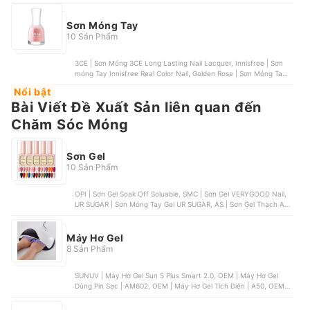
Nghi Thảo | Sơn Gel Jeliva
Sơn Móng Tay
10 Sản Phẩm
3CE | Sơn Móng 3CE Long Lasting Nail Lacquer, Innisfree | Sơn
móng Tay Innisfree Real Color Nail, Golden Rose | Sơn Móng Tay
Golden Rose, OPI | Sơn Móng Tay OPI, Felina | Sơn Móng Chống
Nổi bật
Tia UV và Dưỡng Felina
Bài Viết Đề Xuất Sản liên quan đến
Chăm Sóc Móng
Sơn Gel
10 Sản Phẩm
OPI | Sơn Gel Soak Off Soluable, SMC | Sơn Gel VERYGOOD Nail,
UR SUGAR | Sơn Móng Tay Gel UR SUGAR, AS | Sơn Gel Thạch AS,
Nghi Thảo | Sơn Gel Jeliva
Máy Hơ Gel
8 Sản Phẩm
SUNUV | Máy Hơ Gel Sun 5 Plus Smart 2.0, OEM | Máy Hơ Gel
Dùng Pin Sạc | AM602, OEM | Máy Hơ Gel Tích Điện | A50, OEM |
Máy Hơ Gel SUNone, OEM | Máy Hơ Gel Loại Rộng 2 Tay