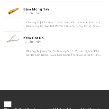
| KF1012, Xiaomi | Máy Dũa Móng Tay Showsee | B2-W, Kềm
Nghĩa | Dũa Móc Kềm Nghĩa
Bấm Móng Tay
10 Sản Phẩm
Kềm Nghĩa | Bấm Móng Tay Mạ Vàng Kềm Nghĩa | B.902, KAI |
Bấm Móng Tay KAI, MR. GREEN | Kềm Cắt Móng Tay Mr. Green,
Mother K | Kéo Cắt Móng Mother K, Xiaomi | Bấm Móng Tay
Xiaomi
Kềm Cắt Da
10 Sản Phẩm
Kềm Nghĩa | Kềm Cắt Da Kềm Nghĩa | D-01, Kềm Nghĩa | Kềm
Cắt Da Kềm Nghĩa | D.03, Kềm Nghĩa | Kềm Cắt Da Kềm Nghĩa |
D-23, Kềm Nghĩa | Kềm Cắt Da Kềm Nghĩa | D-777, MR. GREEN |
Kềm Cắt Da Mr. Green | MR-1028