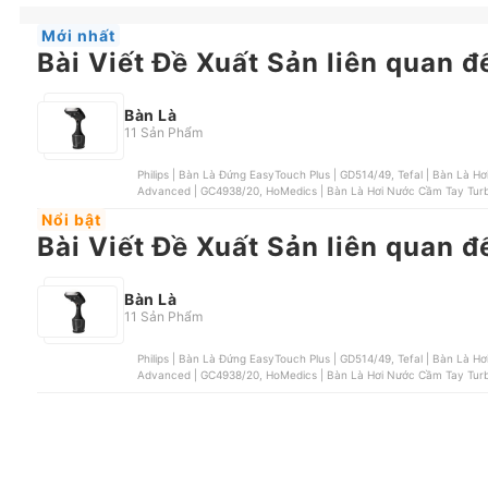
Mới nhất
Bài Viết Đề Xuất Sản liên quan đ
Bàn Là
11 Sản Phẩm
Philips | Bàn Là Đứng EasyTouch Plus | GD514/49, Tefal | Bàn Là H
Advanced | GC4938/20, HoMedics | Bàn Là Hơi Nước Cầm Tay Turb
Nổi bật
Bài Viết Đề Xuất Sản liên quan đ
Bàn Là
11 Sản Phẩm
Philips | Bàn Là Đứng EasyTouch Plus | GD514/49, Tefal | Bàn Là H
Advanced | GC4938/20, HoMedics | Bàn Là Hơi Nước Cầm Tay Turb