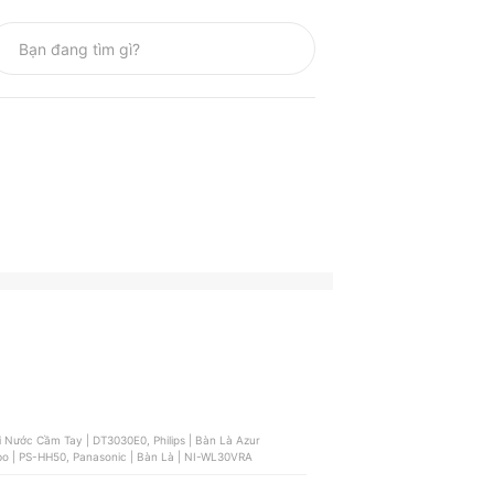
ơi Nước Cầm Tay | DT3030E0, Philips | Bàn Là Azur
o | PS-HH50, Panasonic | Bàn Là | NI-WL30VRA