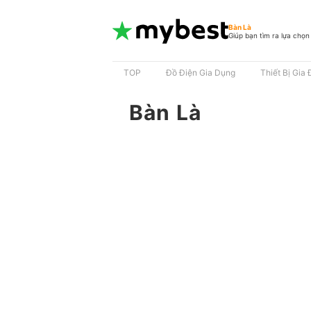
Bàn Là
Giúp bạn tìm ra lựa chọn
TOP
Đồ Điện Gia Dụng
Thiết Bị Gia 
Bàn Là