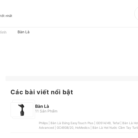
 tốt nhất
Bàn Là
Đình
Các bài viết nổi bật
Bàn Là
11 Sản Phẩm
Philips | Bàn Là Đứng EasyTouch Plus | GD514/49, Tefal | Bàn Là H
Advanced | GC4938/20, HoMedics | Bàn Là Hơi Nước Cầm Tay Turb