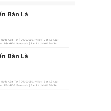
ến Bàn Là
ơi Nước Cầm Tay | DT3030E0, Philips | Bàn Là Azur
o | PS-HH50, Panasonic | Bàn Là | NI-WL30VRA
ến Bàn Là
ơi Nước Cầm Tay | DT3030E0, Philips | Bàn Là Azur
o | PS-HH50, Panasonic | Bàn Là | NI-WL30VRA