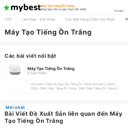
Máy Tạo Tiếng Ồn Trắng
Giúp bạn tìm ra lựa chọn tốt nhất
Tìm kiếm
M
TOP
Làm Đẹp - Sức Khỏe
Các Mặt Hàng Chăm Sóc Khác
Máy Tạo Tiếng Ồn Trắng
Các bài viết nổi bật
Máy Tạo Tiếng Ồn Trắng
9 Sản Phẩm
Homedics | Máy Ru Ngủ Tạo Tiếng Ồn Trắng Homedics | MYB-
S205, OEM | Máy Tiếng Ồn Trắng, OEM | Máy Tiếng Ồn Trắng Kết
Hợp Đèn Ngủ, OEM | Máy Tiếng Ồn Trắng 26 Chế Độ Âm Thanh,
OEM | Máy Tiếng Ồn Trắng Q8 20 Âm Thanh
Mới nhất
Bài Viết Đề Xuất Sản liên quan đến Máy
Tạo Tiếng Ồn Trắng