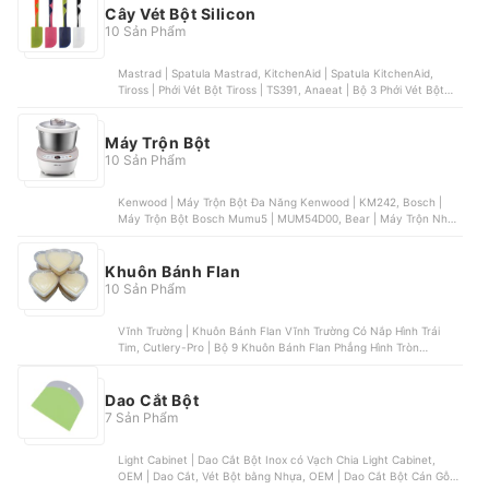
Cây Vét Bột Silicon
10 Sản Phẩm
Mastrad | Spatula Mastrad, KitchenAid | Spatula KitchenAid,
Tiross | Phới Vét Bột Tiross | TS391, Anaeat | Bộ 3 Phới Vét Bột
Anaeat, Unibaker | Phới Vét Bột Unibaker | MB198
Máy Trộn Bột
10 Sản Phẩm
Kenwood | Máy Trộn Bột Đa Năng Kenwood | KM242, Bosch |
Máy Trộn Bột Bosch Mumu5 | MUM54D00, Bear | Máy Trộn Nhào
Và Ủ Bột Bear | HMJ-A50B1, DSP | Máy Trộn Bột DSP | KM3032,
Hauswirt | Máy Trộn Bột Hauswirt | HM740
Khuôn Bánh Flan
10 Sản Phẩm
Vĩnh Trường | Khuôn Bánh Flan Vĩnh Trường Có Nắp Hình Trái
Tim, Cutlery-Pro | Bộ 9 Khuôn Bánh Flan Phẳng Hình Tròn
Cutlery, OEM | Khuôn Bánh Flan Bằng Sứ Ramekin , OEM | Khuôn
Bánh Flan Hình Quả Trứng , OEM | Khuôn Bánh Flan Bằng Sứ Có
Quai Cầm
Dao Cắt Bột
7 Sản Phẩm
Light Cabinet | Dao Cắt Bột Inox có Vạch Chia Light Cabinet,
OEM | Dao Cắt, Vét Bột bằng Nhựa, OEM | Dao Cắt Bột Cán Gỗ,