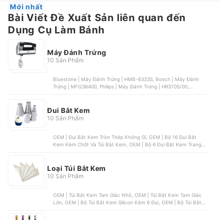
Mới nhất
Bài Viết Đề Xuất Sản liên quan đến
Dụng Cụ Làm Bánh
Máy Đánh Trứng
10 Sản Phẩm
Bluestone | Máy Đánh Trứng | HMB-6333S, Bosch | Máy Đánh
Trứng | MFQ36400, Philips | Máy Đánh Trứng | HR3705/00,
Gorenje | Máy Đánh Trứng | ME501N, HAEGER | Máy Đánh Trứng |
HG-6664
Đui Bắt Kem
10 Sản Phẩm
OEM | Đui Bắt Kem Tròn Thép Không Gỉ, OEM | Bộ 16 Đui Bắt
Kem Kèm Chốt Và Túi Bắt Kem, OEM | Bộ 6 Đui Bắt Kem Trang Trí
Bánh, OEM | Hộp 24 Đui Bắt Kem, OEM | Bộ Đui Bắt Kem Hoa
Hồng
Loại Túi Bắt Kem
10 Sản Phẩm
OEM | Túi Bắt Kem Tam Giác Nhỏ, OEM | Túi Bắt Kem Tam Giác
Lớn, OEM | Bộ Túi Bắt Kem Silicon Kèm 6 Đui, OEM | Bộ Túi Bắt
Kem Kèm 14 Đui, OEM | Túi Bắt Kem Silicon