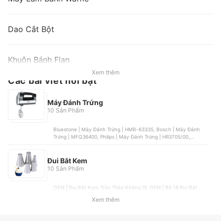
Dao Cắt Bột
Khuôn Bánh Flan
Xem thêm
Các bài viết nổi bật
Máy Đánh Trứng
10 Sản Phẩm
Bluestone | Máy Đánh Trứng | HMB-6333S, Bosch | Máy Đánh
Trứng | MFQ36400, Philips | Máy Đánh Trứng | HR3705/00,
Gorenje | Máy Đánh Trứng | ME501N, HAEGER | Máy Đánh Trứng |
HG-6664
Đui Bắt Kem
10 Sản Phẩm
OEM | Đui Bắt Kem Tròn Thép Không Gỉ, OEM | Bộ 16 Đui Bắt
Kem Kèm Chốt Và Túi Bắt Kem, OEM | Bộ 6 Đui Bắt Kem Trang Trí
Xem thêm
Bánh, OEM | Hộp 24 Đui Bắt Kem, OEM | Bộ Đui Bắt Kem Hoa
Hồng