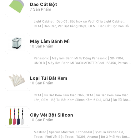
Dao Cắt Bột
7 Sản Phẩm
Light Cabinet | Dao Cắt Bột Inox có Vạch Chia Light Cabinet,
OEM | Dao Cắt, Vét Bột bằng Nhựa, OEM | Dao Cắt Bột Cán Gỗ,
OEM | Dao Cắt Bột Nhựa, Unibaker | Dao Cắt Bột Unibaker
Máy Làm Bánh Mì
10 Sản Phẩm
Panasonic | Máy làm Bánh Mì Tự Động Panasonic | SD-P104,
UNOLD | Máy làm Bánh Mì BACKMEISTER Edel | 68456, Petrus |
Máy Làm Bánh Mì Petrus | PE8860, Zojirushi | Máy Làm Bánh Mì
Zojirushi Home Bakery | BB-HE10-WA, WMF | Máy làm Bánh Mì
WMF Bread Maker | WMF KULT
Loại Túi Bắt Kem
10 Sản Phẩm
OEM | Túi Bắt Kem Tam Giác Nhỏ, OEM | Túi Bắt Kem Tam Giác
Lớn, OEM | Bộ Túi Bắt Kem Silicon Kèm 6 Đui, OEM | Bộ Túi Bắt
Kem Kèm 14 Đui, OEM | Túi Bắt Kem Silicon
Cây Vét Bột Silicon
10 Sản Phẩm
Mastrad | Spatula Mastrad, KitchenAid | Spatula KitchenAid,
Tiross | Phới Vét Bột Tiross | TS391, Anaeat | Bộ 3 Phới Vét Bột