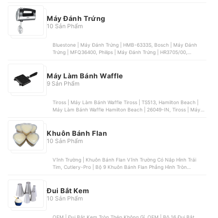
Anaeat, Unibaker | Phới Vét Bột Unibaker | MB198
Máy Đánh Trứng
10 Sản Phẩm
Bluestone | Máy Đánh Trứng | HMB-6333S, Bosch | Máy Đánh
Trứng | MFQ36400, Philips | Máy Đánh Trứng | HR3705/00,
Gorenje | Máy Đánh Trứng | ME501N, HAEGER | Máy Đánh Trứng |
HG-6664
Máy Làm Bánh Waffle
9 Sản Phẩm
Tiross | Máy Làm Bánh Waffle Tiross | TS513, Hamilton Beach |
Máy Làm Bánh Waffle Hamilton Beach | 26049-IN, Tiross | Máy
Làm Bánh Waffle Tiross | TS1384, Sokany | Máy Làm Bánh Waffle
Kép Sokany | KJ-108, Perfect | Máy Nướng Bánh Đa Năng
Perfect | PF-833
Khuôn Bánh Flan
10 Sản Phẩm
Vĩnh Trường | Khuôn Bánh Flan Vĩnh Trường Có Nắp Hình Trái
Tim, Cutlery-Pro | Bộ 9 Khuôn Bánh Flan Phẳng Hình Tròn
Cutlery, OEM | Khuôn Bánh Flan Bằng Sứ Ramekin , OEM | Khuôn
Bánh Flan Hình Quả Trứng , OEM | Khuôn Bánh Flan Bằng Sứ Có
Quai Cầm
Đui Bắt Kem
10 Sản Phẩm
OEM | Đui Bắt Kem Tròn Thép Không Gỉ, OEM | Bộ 16 Đui Bắt