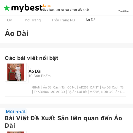
Áo Dài
Giúp bạn tìm ra lựa chọn tốt nhất
Tìm kiếm
Áo Dài
TOP
Thời Trang
Thời Trang Nữ
Áo Dài
Các bài viết nổi bật
Áo Dài
10 Sản Phẩm
GIIAN | Áo Dài Cách Tân Cổ Nơ | AD252, DAISY | Áo Dài Cách Tân
| TKAD0104, MOMOCO | Bộ Áo Dài Tết | M2705, NORICK | Áo Dài
Truyền Thống Cách Điệu, Thúy Kiều | Áo Dài Nữ Truyền Thống |
K21
Mới nhất
Bài Viết Đề Xuất Sản liên quan đến Áo
Dài