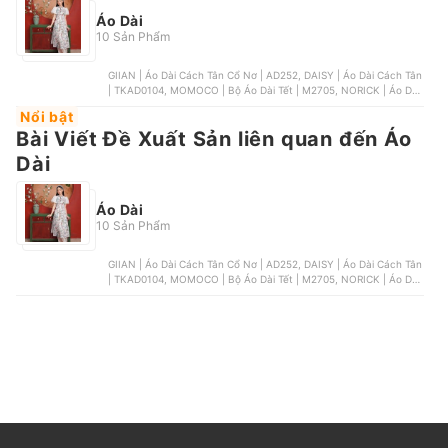
Áo Dài
10 Sản Phẩm
GIIAN | Áo Dài Cách Tân Cổ Nơ | AD252, DAISY | Áo Dài Cách Tân
| TKAD0104, MOMOCO | Bộ Áo Dài Tết | M2705, NORICK | Áo Dài
Truyền Thống Cách Điệu, Thúy Kiều | Áo Dài Nữ Truyền Thống |
Nổi bật
K21
Bài Viết Đề Xuất Sản liên quan đến Áo
Dài
Áo Dài
10 Sản Phẩm
GIIAN | Áo Dài Cách Tân Cổ Nơ | AD252, DAISY | Áo Dài Cách Tân
| TKAD0104, MOMOCO | Bộ Áo Dài Tết | M2705, NORICK | Áo Dài
Truyền Thống Cách Điệu, Thúy Kiều | Áo Dài Nữ Truyền Thống |
K21