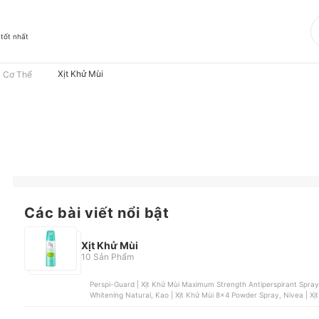
 tốt nhất
Xịt Khử Mùi
 Cơ Thể
Các bài viết nổi bật
Xịt Khử Mùi
10 Sản Phẩm
Perspi-Guard | Xịt Khử Mùi Maximum Strength Antiperspirant Spray,
Whitening Natural, Kao | Xịt Khử Mùi 8x4 Powder Spray, Nivea | Xịt
Sương Deodorant 48h Aerosol