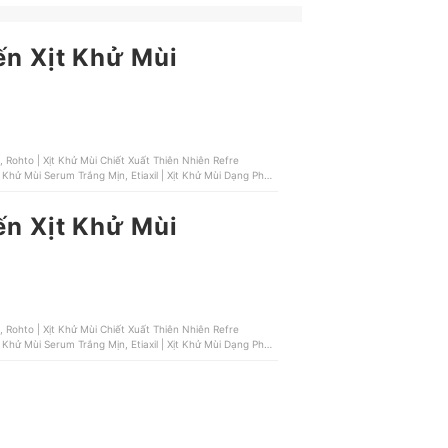
ến Xịt Khử Mùi
 Rohto | Xịt Khử Mùi Chiết Xuất Thiên Nhiên Refre
 Khử Mùi Serum Trắng Mịn, Etiaxil | Xịt Khử Mùi Dạng Phun
ến Xịt Khử Mùi
 Rohto | Xịt Khử Mùi Chiết Xuất Thiên Nhiên Refre
 Khử Mùi Serum Trắng Mịn, Etiaxil | Xịt Khử Mùi Dạng Phun