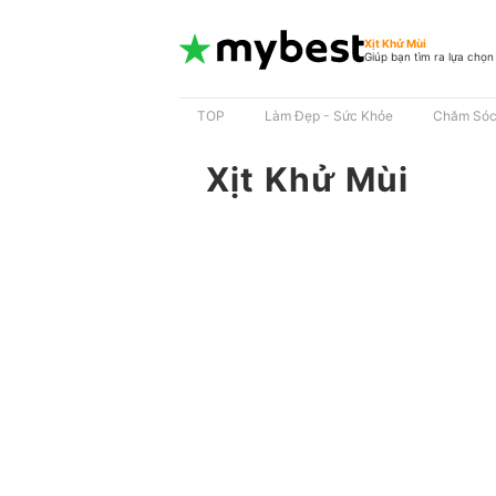
Xịt Khử Mùi
Giúp bạn tìm ra lựa chọn
TOP
Làm Đẹp - Sức Khỏe
Chăm Sóc
Xịt Khử Mùi