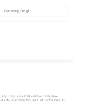
 Rohto | Xịt Khử Mùi Chiết Xuất Thiên Nhiên Refre
 Khử Mùi Serum Trắng Mịn, Etiaxil | Xịt Khử Mùi Dạng Phun