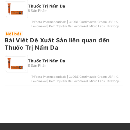
Thuốc Trị Nấm Da
8 Sản Phẩm
Trifecta Pharmaceuticals | GLOBE Clotrimazole Cream USP 1%,
Levomekol | Kem Trị Nấm Da Levomekol, Micro Labs | Itraxcop
100mg, Lamisil | Lamisil Cream, Dược Phẩm Gia Nguyễn | Tezkin
Nổi bật
Bài Viết Đề Xuất Sản liên quan đến
Thuốc Trị Nấm Da
Thuốc Trị Nấm Da
8 Sản Phẩm
Trifecta Pharmaceuticals | GLOBE Clotrimazole Cream USP 1%,
Levomekol | Kem Trị Nấm Da Levomekol, Micro Labs | Itraxcop
100mg, Lamisil | Lamisil Cream, Dược Phẩm Gia Nguyễn | Tezkin