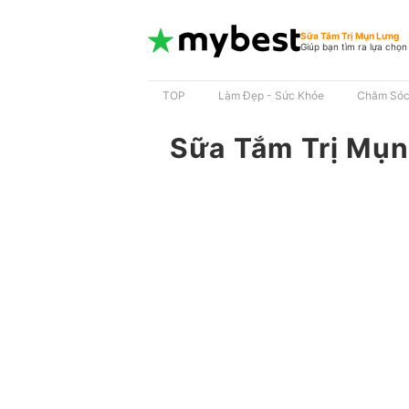
Sữa Tắm Trị Mụn Lưng
Giúp bạn tìm ra lựa chọn
TOP
Làm Đẹp - Sức Khỏe
Chăm Sóc
Sữa Tắm Trị Mụ