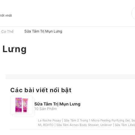
 tốt nhất
Sữa Tắm Trị Mụn Lưng
 Cơ Thể
n Lưng
Các bài viết nổi bật
Sữa Tắm Trị Mụn Lưng
10 Sản Phẩm
La Roche Posay | Sữa Tắm 2 Trong 1 Micro Peeling Purifying Gel, Some By Mi | Sữa Tắm AHA - BHA - PHA 30 DAYS Some By
Mi, ROHTO | Sữa Tắm Acnes Body Shower, Unilever | Sữa Tắm Li