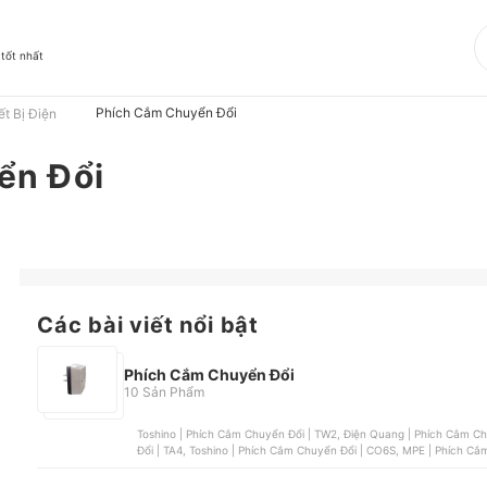
 tốt nhất
Phích Cắm Chuyển Đổi
ết Bị Điện
ển Đổi
Các bài viết nổi bật
Phích Cắm Chuyển Đổi
10 Sản Phẩm
Toshino | Phích Cắm Chuyển Đổi | TW2, Điện Quang | Phích Cắm Chuyển Đổi | ĐQ ESK TV06R 2U , MPE | Phích Cắm Chuyển
Đổi | TA4, Toshino | Phích Cắm 