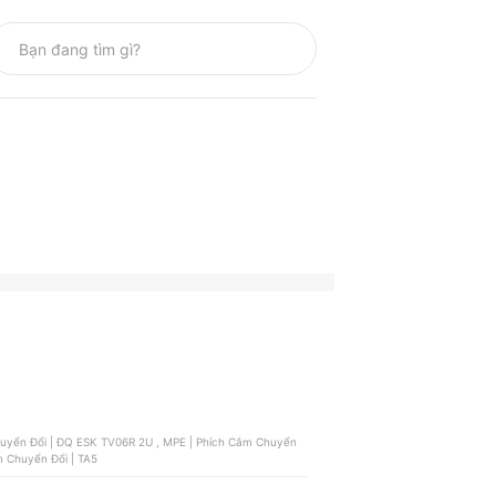
Chuyển Đổi | CO6S, MPE | Phích Cắm Chuyển Đổi | TA5