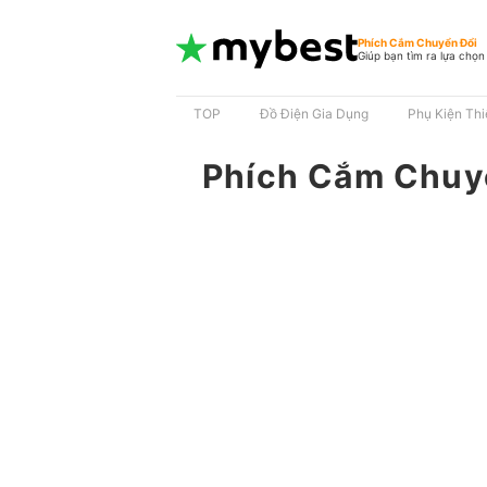
Phích Cắm Chuyển Đổi
Giúp bạn tìm ra lựa chọn
TOP
Đồ Điện Gia Dụng
Phụ Kiện Thi
Phích Cắm Chuy