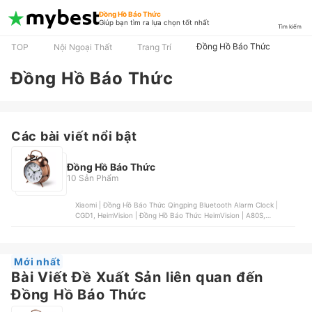
Đồng Hồ Báo Thức
Giúp bạn tìm ra lựa chọn tốt nhất
Tìm kiếm
Đồng Hồ Báo Thức
TOP
Nội Ngoại Thất
Trang Trí
Đồng Hồ Báo Thức
Các bài viết nổi bật
Đồng Hồ Báo Thức
10 Sản Phẩm
Xiaomi | Đồng Hồ Báo Thức Qingping Bluetooth Alarm Clock |
CGD1, HeimVision | Đồng Hồ Báo Thức HeimVision | A80S,
HighStar | Đồng Hồ Báo Thức HighStar, Baseus | Đồng Hồ Báo
Thức Thông Minh Baseus Subai, DELI | Đồng Hồ Báo Thức Kim Dạ
Quang Deli
Mới nhất
Bài Viết Đề Xuất Sản liên quan đến
Đồng Hồ Báo Thức