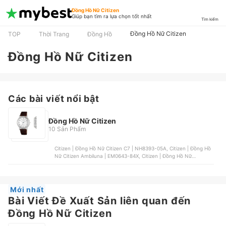
Đồng Hồ Nữ Citizen
Giúp bạn tìm ra lựa chọn tốt nhất
Tìm kiếm
Đồng Hồ Nữ Citizen
TOP
Thời Trang
Đồng Hồ
Đồng Hồ Nữ Citizen
Các bài viết nổi bật
Đồng Hồ Nữ Citizen
10 Sản Phẩm
Citizen | Đồng Hồ Nữ Citizen C7 | NH8393-05A, Citizen | Đồng Hồ
Nữ Citizen Ambiluna | EM0643-84X, Citizen | Đồng Hồ Nữ
Bluetooth | EE4022-16A, Citizen | Đồng Hồ Nữ Citizen C7 Dây Da |
NH8390-03X, Citizen | Đồng Hồ Nữ Citizen Eco-Drive Dây Da Mặt
Xà Cừ | EM0597-12D
Mới nhất
Bài Viết Đề Xuất Sản liên quan đến
Đồng Hồ Nữ Citizen