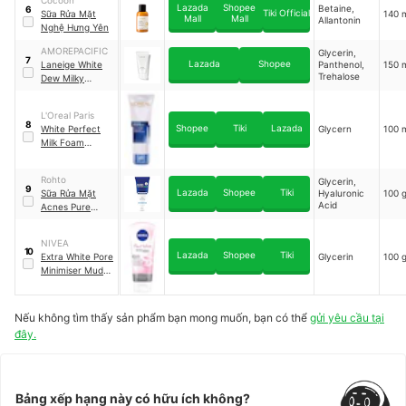
Cocoon
Arbutin
Lazada
Shopee
Betaine,
6
Acid
Tiki Official
Sữa Rửa Mặt
140 
Mall
Mall
Allantonin
Nghệ Hưng Yên
AMOREPACIFIC
Glycerin,
7
Lazada
Shopee
Laneige White
Panthenol,
150 
Trehalose
Dew Milky
Cleanser
L'Oreal Paris
8
Shopee
Tiki
Lazada
White Perfect
Glycern
100 
Milk Foam
Purifying &
Brightening
Rohto
Glycerin,
9
Lazada
Shopee
Tiki
Sữa Rửa Mặt
Hyaluronic
100 
Acid
Acnes Pure
White
NIVEA
10
Lazada
Shopee
Tiki
Extra White Pore
Glycerin
100 
Minimiser Mud
Foam
Nếu không tìm thấy sản phẩm bạn mong muốn, bạn có thể
gửi yêu cầu tại
đây.
Bảng xếp hạng này có hữu ích không?