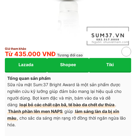
Nguồn:
ohuivietnam.com
Giá tham khảo
Từ 435.000 VNĐ
Tương đối cao
Lazada
Shopee
Tiki
Tổng quan sản phẩm
Sữa rửa mặt Sum:37 Bright Award là một sản phẩm được
nghiên cứu kỹ lưỡng giúp đảm bảo mang lại hiệu quả cho
người dùng. Bọt kem đặc và mịn, bám vào da và dễ
dàng
loại bỏ các chất cặn bã, tế bào da chết dư thừa
.
Thành phần lên men NAPS
giúp
làm sáng làn da bị xỉn
màu
, cho sắc da sáng mịn rạng rỡ đồng thời ngăn ngừa lão
hóa.