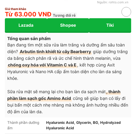
Nguồn:
rohto.com.vn
Giá tham khảo
Từ 63.000 VNĐ
Tương đối rẻ
Lazada
Shopee
Tiki
Tổng quan sản phẩm
Bạn đang tìm một sữa rửa làm trắng và dưỡng ẩm sâu toàn
diện?
Arbutin tinh khiết từ cây Bearberry
giúp dưỡng trắng
da bằng cách phân rã và ức chế hình thành melanin, vừa
chống oxy hóa với Vitamin C và E
, kết hợp cùng Axit
Hyaluronic và Nano HA cấp ẩm toàn diện cho làn da sáng
khỏe.
Sữa rửa mặt sẽ mang lại cho bạn làn da sạch mát
, thành
phần làm sạch gốc Amino Acid
cũng sẽ giúp bạn có lấy đi
bụi bẩn một cách nhẹ nhàng mà không ảnh hưởng nhiều đến
độ ẩm của làn da.
Thành phần dưỡng
Hyaluronic Acid, Glycerin, BG, Hydrolyzed
ẩm
Hyaluronic Acid