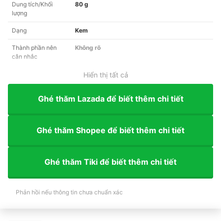
Dung tích/Khối
80 g
lượng
Dạng
Kem
Thành phần nên
Không rõ
cân nhắc
Hiển thị tất cả
Ghé thăm Lazada để biết thêm chi tiết
Ghé thăm Shopee để biết thêm chi tiết
Ghé thăm Tiki để biết thêm chi tiết
Phản hồi nếu thông tin chưa chuẩn xác