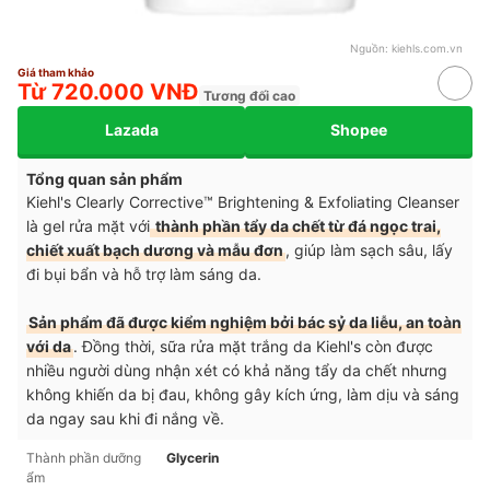
Nguồn:
kiehls.com.vn
Giá tham khảo
Từ 720.000 VNĐ
Tương đối cao
Lazada
Shopee
Tổng quan sản phẩm
Kiehl's Clearly Corrective™ Brightening & Exfoliating Cleanser
là gel rửa mặt với
thành phần tẩy da chết từ đá ngọc trai,
chiết xuất bạch dương và mẫu đơn
, giúp làm sạch sâu, lấy
đi bụi bẩn và hỗ trợ làm sáng da.
Sản phẩm đã được kiểm nghiệm bởi bác sỷ da liễu, an toàn
với da
. Đồng thời, sữa rửa mặt trắng da Kiehl's còn được
nhiều người dùng nhận xét có khả năng tẩy da chết nhưng
không khiến da bị đau, không gây kích ứng, làm dịu và sáng
da ngay sau khi đi nắng về.
Thành phần dưỡng
Glycerin
ẩm