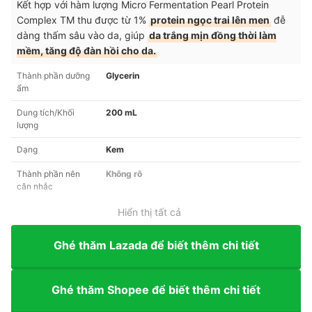
Kết hợp với hàm lượng Micro Fermentation Pearl Protein
Complex TM thu được từ 1%
protein ngọc trai lên men
đễ
dàng thấm sâu vào da, giúp
da trắng mịn đồng thời làm
mềm, tăng độ đàn hồi cho da.
Thành phần dưỡng
Glycerin
ẩm
Dung tích/Khối
200 mL
lượng
Dạng
Kem
Thành phần nên
Không rõ
cân nhắc
Hiển thị tất cả
Ghé thăm Lazada để biết thêm chi tiết
Ghé thăm Shopee để biết thêm chi tiết