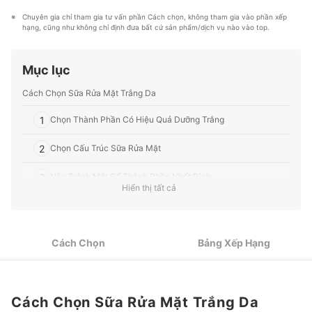
“GIÚP NGƯỜI DÙNG ĐƯA RA CÁC LỰA CHỌN” trong
nhiệm và tin tưởng.
hầu hết các lĩnh vực, từ Mỹ phẩm, Hàng tiêu dùng,
Chuyên gia chỉ tham gia tư vấn phần Cách chọn, không tham gia vào phần xếp 
Profile của Thu Huyền
Thiết bị gia dụng đến các dịch vụ Tài chính, Chăm sóc
hạng, cũng như không chỉ định đưa bất cứ sản phẩm/dịch vụ nào vào top.
sức khỏe, v.v.
Profile của Ban biên tập mybest
Mục lục
Cách Chọn Sữa Rửa Mặt Trắng Da
1
Chọn Thành Phần Có Hiệu Quả Dưỡng Trắng
2
Chọn Cấu Trúc Sữa Rửa Mặt
3
Nên Tránh Một Số Thành Phần Nhất Định
Hiển thị tất cả
4
Đừng Bỏ Qua Thành Phần Dưỡng Ẩm!
Top 10 Sữa Rửa Mặt Trắng Da tốt nhất được ưa chuộng (Tư vấn mua)
Cách Chọn
Bảng Xếp Hạng
Những Điểm Cần Lưu Ý Khi Rửa Mặt
Các Sản Phẩm Dưỡng Trắng Da Khác
Cách Chọn Sữa Rửa Mặt Trắng Da