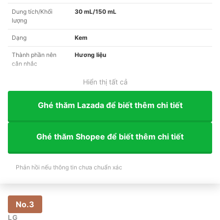
Dung tích/Khối
30 mL/150 mL
lượng
Dạng
Kem
Thành phần nên
Hương liệu
cân nhắc
Hiển thị tất cả
Ghé thăm Lazada để biết thêm chi tiết
Ghé thăm Shopee để biết thêm chi tiết
Phản hồi nếu thông tin chưa chuẩn xác
No.3
LG