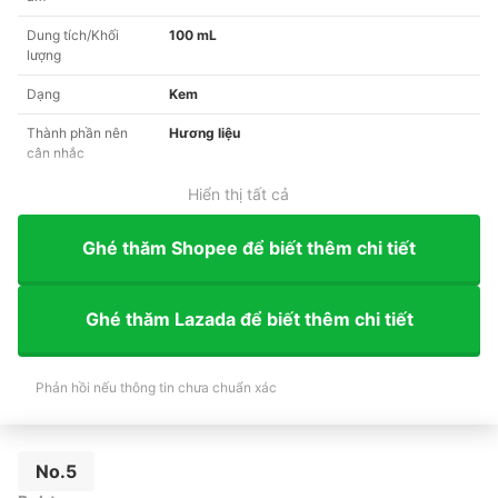
Dung tích/Khối
100 mL
lượng
Dạng
Kem
Thành phần nên
Hương liệu
cân nhắc
Hiển thị tất cả
Ghé thăm Shopee để biết thêm chi tiết
Ghé thăm Lazada để biết thêm chi tiết
Phản hồi nếu thông tin chưa chuẩn xác
No.5