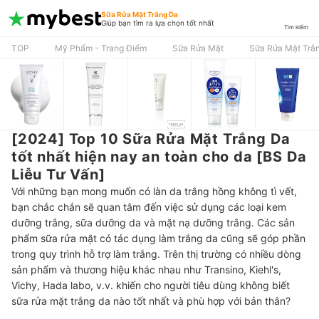
Sữa Rửa Mặt Trắng Da
Giúp bạn tìm ra lựa chọn tốt nhất
Tìm kiếm
TOP
Mỹ Phẩm - Trang Điểm
Sữa Rửa Mặt
Sữa Rửa Mặt Trắ
[2024] Top 10 Sữa Rửa Mặt Trắng Da
tốt nhất hiện nay an toàn cho da [BS Da
Liễu Tư Vấn]
Với những bạn mong muốn có làn da trắng hồng không tì vết,
bạn chắc chắn sẽ quan tâm đến việc sử dụng các loại kem
dưỡng trắng, sữa dưỡng da và mặt nạ dưỡng trắng. Các sản
phẩm sữa rửa mặt có tác dụng làm trắng da cũng sẽ góp phần
trong quy trình hỗ trợ làm trắng. Trên thị trường có nhiều dòng
sản phẩm và thương hiệu khác nhau như Transino, Kiehl's,
Vichy, Hada labo, v.v. khiến cho người tiêu dùng không biết
sữa rửa mặt trắng da nào tốt nhất và phù hợp với bản thân?