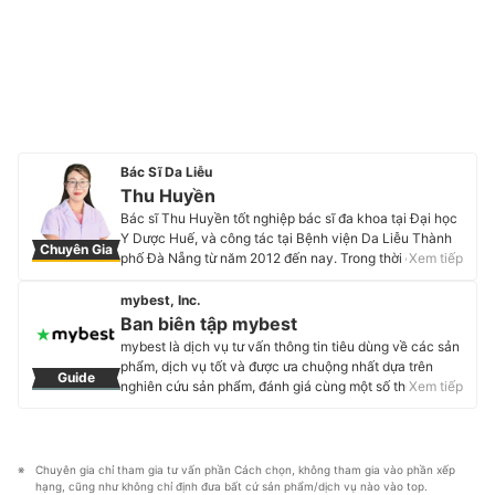
Bác Sĩ Da Liễu
Thu Huyền
Bác sĩ Thu Huyền tốt nghiệp bác sĩ đa khoa tại Đại học
Y Dược Huế, và công tác tại Bệnh viện Da Liễu Thành
Chuyên Gia
phố Đà Nẵng từ năm 2012 đến nay. Trong thời gian
Xem tiếp
công tác tại Bệnh viện, chị đã tham gia học tập và đào
tạo về chuyên khoa Da liễu tại Viện Da Liễu Trung
mybest, Inc.
Ương Hà Nội và Viện Da liễu TP Hồ Chí Minh đồng thời
Ban biên tập mybest
tham gia các chương trình và hội nghị Da Liễu toàn
mybest là dịch vụ tư vấn thông tin tiêu dùng về các sản
quốc và quốc tế. Bác sĩ Huyền cũng tham gia nhiều
phẩm, dịch vụ tốt và được ưa chuộng nhất dựa trên
Guide
công trình nghiên cứu khoa học tại Bệnh viện được
nghiên cứu sản phẩm, đánh giá cùng một số thực
Xem tiếp
đánh giá cao. Với kinh nghiệm nhiều năm trong lĩnh vực
nghiệm và tư vấn từ các chuyên gia. Chúng tôi luôn cố
tư vấn, khám và điều trị các bệnh về Da liễu cho trẻ em
gắng cung cấp các thông tin mới và chuẩn xác nhất để
và người trưởng thành, bác sĩ được nhiều bệnh nhân tín
“GIÚP NGƯỜI DÙNG ĐƯA RA CÁC LỰA CHỌN” trong
nhiệm và tin tưởng.
hầu hết các lĩnh vực, từ Mỹ phẩm, Hàng tiêu dùng,
Chuyên gia chỉ tham gia tư vấn phần Cách chọn, không tham gia vào phần xếp 
Profile của Thu Huyền
Thiết bị gia dụng đến các dịch vụ Tài chính, Chăm sóc
hạng, cũng như không chỉ định đưa bất cứ sản phẩm/dịch vụ nào vào top.