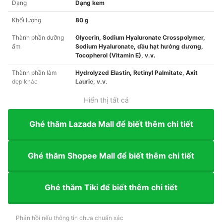
Dạng
Dạng kem
Khối lượng
80 g
Thành phần dưỡng
Glycerin, Sodium Hyaluronate Crosspolymer,
ẩm
Sodium Hyaluronate, dầu hạt hướng dương,
Tocopherol (Vitamin E), v.v.
Thành phần làm
Hydrolyzed Elastin, Retinyl Palmitate, Axit
đẹp khác
Lauric, v.v.
Hiển thị tất cả
Ghé thăm Lazada Mall để biết thêm chi tiết
Ghé thăm Shopee Mall để biết thêm chi tiết
Ghé thăm Tiki để biết thêm chi tiết
Phản hồi nếu thông tin chưa chuẩn xác