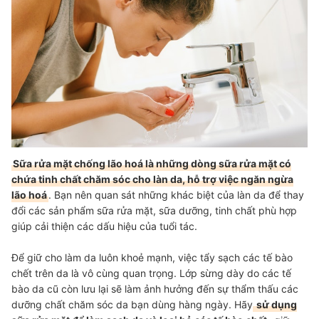
Lưu Ý Chọn Sữa Rửa Mặt Chống Lão Hóa Cho Da Dầu Mụn, Nhạy
Cảm?
Tham Khảo Thêm Các Sản Phẩm Chống Lão Hoá
Sữa rửa mặt chống lão hoá là những dòng sữa rửa mặt có
chứa tinh chất chăm sóc cho làn da, hỗ trợ việc ngăn ngừa
lão hoá
. Bạn nên quan sát những khác biệt của làn da để thay
đổi các sản phẩm sữa rửa mặt, sữa dưỡng, tinh chất phù hợp
giúp cải thiện các dấu hiệu của tuổi tác.
Để giữ cho làm da luôn khoẻ mạnh, việc tẩy sạch các tế bào
chết trên da là vô cùng quan trọng. Lớp sừng dày do các tế
bào da cũ còn lưu lại sẽ làm ảnh hưởng đến sự thẩm thấu các
dưỡng chất chăm sóc da bạn dùng hàng ngày. Hãy
sử dụng