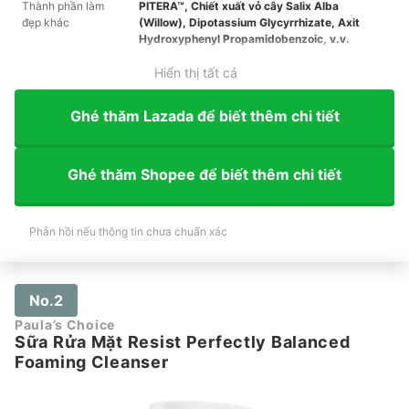
Thành phần làm
PITERA™, Chiết xuất vỏ cây Salix Alba
đẹp khác
(Willow), Dipotassium Glycyrrhizate, Axit
Hydroxyphenyl Propamidobenzoic, v.v.
Hiển thị tất cả
Ghé thăm Lazada để biết thêm chi tiết
Ghé thăm Shopee để biết thêm chi tiết
Phản hồi nếu thông tin chưa chuẩn xác
No.2
Paula’s Choice
Sữa Rửa Mặt Resist Perfectly Balanced
Foaming Cleanser