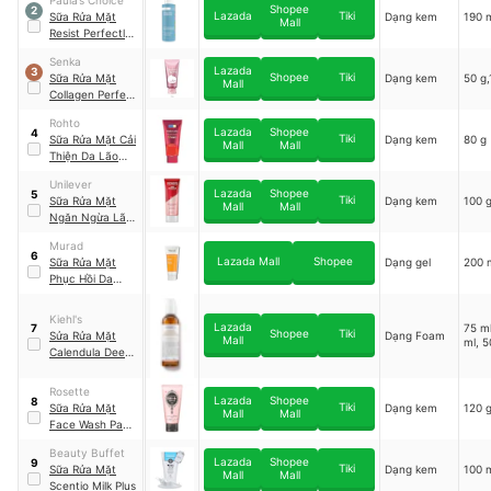
Shopee
2
Lazada
Tiki
Sữa Rửa Mặt
Dạng kem
190 
Mall
Resist Perfectly
Balanced
Senka
Foaming
Lazada
3
Shopee
Tiki
Sữa Rửa Mặt
Dạng kem
50 g,
Cleanser
Mall
Collagen Perfect
Whip
Rohto
Lazada
Shopee
4
Tiki
Sữa Rửa Mặt Cải
Dạng kem
80 g
Mall
Mall
Thiện Da Lão
Hoá Da Hada
Unilever
Labo Pro Anti
Lazada
Shopee
5
Tiki
Sữa Rửa Mặt
Dạng kem
100 
Aging α Lifting
Mall
Mall
Ngăn Ngừa Lão
Cleanser
Hoá Pond's Age
Murad
Miracle
6
Lazada Mall
Shopee
Sữa Rửa Mặt
Dạng gel
200 
Phục Hồi Da
Murad Essential-
C
Kiehl's
Lazada
75 ml
7
Shopee
Tiki
Sửa Rửa Mặt
Dạng Foam
Mall
ml, 
Calendula Deep
Cleansing
Foaming Face
Rosette
Lazada
Shopee
Wash
8
Tiki
Sữa Rửa Mặt
Dạng kem
120 
Mall
Mall
Face Wash Pasta
White Clay Lift
Beauty Buffet
Lazada
Shopee
9
Tiki
Sữa Rửa Mặt
Dạng kem
100 
Mall
Mall
Scentio Milk Plus