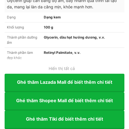
Glycerin giúp cân bằng độ ẩm, đầy nhanh quá trình tái tạo
da, mang lại làn da căng mịn, khỏe mạnh hơn.
Dạng
Dạng kem
Khối lượng
100 g
Thành phần dưỡng
Glycerin, dầu hạt hướng dương, v.v.
ẩm
Thành phần làm
Retinyl Palmitate, v.v.
đẹp khác
Hiển thị tất cả
Ghé thăm Lazada Mall để biết thêm chi tiết
Ghé thăm Shopee Mall để biết thêm chi tiết
Ghé thăm Tiki để biết thêm chi tiết