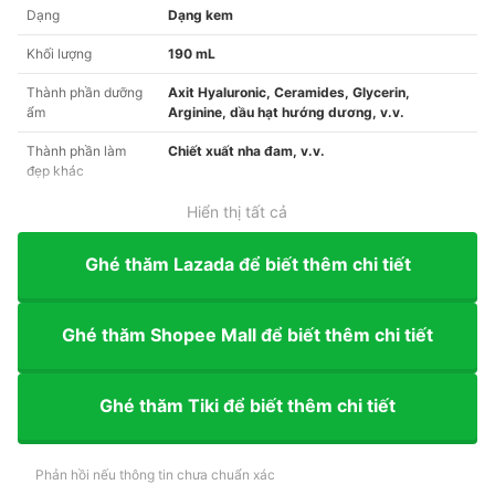
Dạng
Dạng kem
Khối lượng
190 mL
Thành phần dưỡng
Axit Hyaluronic, Ceramides, Glycerin,
ẩm
Arginine, dầu hạt hướng dương, v.v.
Thành phần làm
Chiết xuất nha đam, v.v.
đẹp khác
Hiển thị tất cả
Ghé thăm Lazada để biết thêm chi tiết
Ghé thăm Shopee Mall để biết thêm chi tiết
Ghé thăm Tiki để biết thêm chi tiết
Phản hồi nếu thông tin chưa chuẩn xác