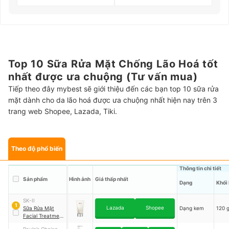
Top 10 Sữa Rửa Mặt Chống Lão Hoá tốt
nhất được ưa chuộng (Tư vấn mua)
Tiếp theo đây mybest sẽ giới thiệu đến các bạn top 10 sữa rửa
mặt dành cho da lão hoá được ưa chuộng nhất hiện nay trên 3
trang web Shopee, Lazada, Tiki.
Theo độ phổ biến
Thông tin chi tiết
Sản phẩm
Hình ảnh
Giá thấp nhất
Dạng
Khối
SK-II
1
Lazada
Shopee
Sữa Rửa Mặt
Dạng kem
120 
Facial Treatment
Cleanser
Paula’s Choice