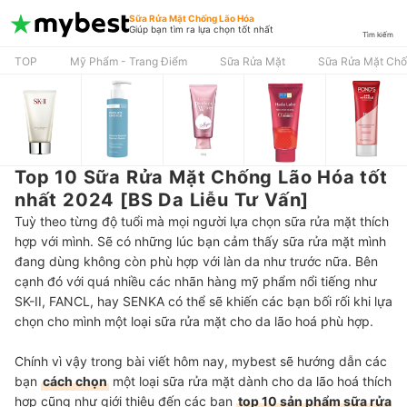
Sữa Rửa Mặt Chống Lão Hóa
Giúp bạn tìm ra lựa chọn tốt nhất
Tìm kiếm
TOP
Mỹ Phẩm - Trang Điểm
Sữa Rửa Mặt
Sữa Rửa Mặt Chố
Top 10 Sữa Rửa Mặt Chống Lão Hóa tốt
nhất 2024 [BS Da Liễu Tư Vấn]
Tuỳ theo từng độ tuổi mà mọi người lựa chọn sữa rửa mặt thích
hợp với mình. Sẽ có những lúc bạn cảm thấy sữa rửa mặt mình
đang dùng không còn phù hợp với làn da như trước nữa. Bên
cạnh đó với quá nhiều các nhãn hàng mỹ phẩm nổi tiếng như
SK-II, FANCL, hay SENKA có thể sẽ khiến các bạn bối rối khi lựa
chọn cho mình một loại sữa rửa mặt cho da lão hoá phù hợp.
Chính vì vậy trong bài viết hôm nay, mybest sẽ hướng dẫn các
bạn
cách chọn
một loại sữa rửa mặt dành cho da lão hoá thích
hợp cũng như giới thiệu đến các bạn
top 10 sản phẩm sữa rửa