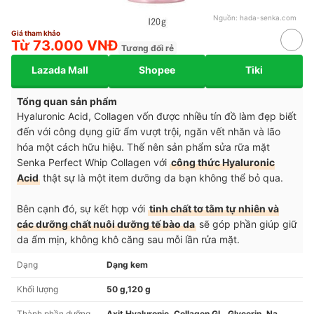
Nguồn:
hada-senka.com
Giá tham khảo
Từ 73.000 VNĐ
Tương đối rẻ
Lazada Mall
Shopee
Tiki
Tổng quan sản phẩm
Hyaluronic Acid, Collagen vốn được nhiều tín đồ làm đẹp biết
đến với công dụng giữ ẩm vượt trội, ngăn vết nhăn và lão
hóa một cách hữu hiệu. Thế nên sản phẩm sửa rữa mặt
Senka Perfect Whip Collagen với
công thức Hyaluronic
Acid
thật sự là một item dưỡng da bạn không thể bỏ qua.
Bên cạnh đó, sự kết hợp với
tinh chất tơ tằm tự nhiên và
các dưỡng chất nuôi dưỡng tế bào da
sẽ góp phần giúp giữ
da ẩm mịn, không khô căng sau mỗi lần rửa mặt.
Dạng
Dạng kem
Khối lượng
50 g,120 g
Thành phần dưỡng
Axit Hyaluronic, Collagen GL, Glycerin, Na