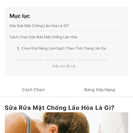
sức khỏe, v.v.
Profile của Ban biên tập mybest
Mục lục
Sữa Rửa Mặt Chống Lão Hóa Là Gì?
Cách Chọn Sữa Rửa Mặt Chống Lão Hóa
1
Chọn Khả Năng Làm Sạch Theo Tình Trạng Làn Da
2
Kiểm Tra Các Thành Phần Dưỡng Ẩm Của Sản Phẩm
Hiển thị tất cả
3
Chú Ý Đến Thành Phần Hương Liệu, Cồn Khô
Top 10 Sữa Rửa Mặt Chống Lão Hoá tốt nhất được ưa chuộng (Tư
Cách Chọn
Bảng Xếp Hạng
vấn mua)
Các Câu Hỏi Thường Gặp - Tư Vấn Bởi BS. Thu Huyền
Sữa Rửa Mặt Chống Lão Hóa Là Gì?
Sữa Rửa Mặt Collagen Có Tác Dụng Gì? Có Cần Bảo Quản Lạnh
Không?
Độ Tuổi Thích Hợp Để Dùng Sữa Rửa Mặt Chống Lão Hóa?