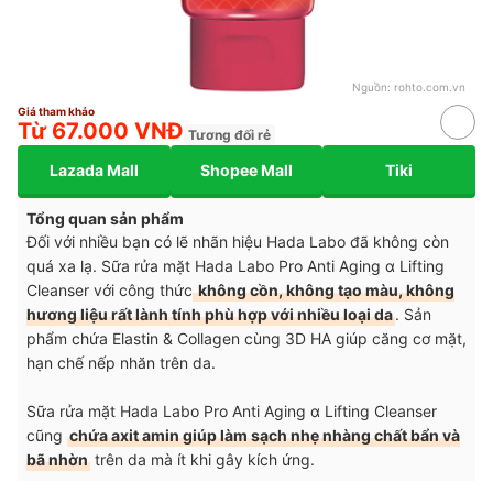
Nguồn:
rohto.com.vn
Giá tham khảo
Từ 67.000 VNĐ
Tương đối rẻ
Lazada Mall
Shopee Mall
Tiki
Tổng quan sản phẩm
Đối với nhiều bạn có lẽ nhãn hiệu Hada Labo đã không còn
quá xa lạ. Sữa rửa mặt Hada Labo Pro Anti Aging α Lifting
Cleanser với công thức
không cồn, không tạo màu, không
hương liệu rất lành tính phù hợp với nhiều loại da
. Sản
phẩm chứa Elastin & Collagen cùng 3D HA giúp căng cơ mặt,
hạn chế nếp nhăn trên da.
Sữa rửa mặt Hada Labo Pro Anti Aging α Lifting Cleanser
cũng
chứa axit amin giúp làm sạch nhẹ nhàng chất bẩn và
bã nhờn
trên da mà ít khi gây kích ứng.