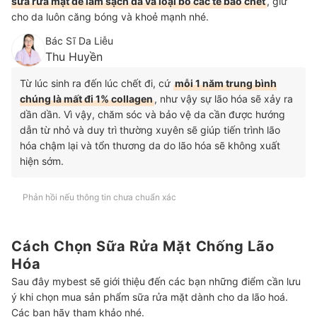
sữa rửa mặt để làm sạch da và loại bỏ các tế bào chết
, giữ
cho da luôn căng bóng và khoẻ mạnh nhé.
Bác Sĩ Da Liễu
Thu Huyền
Từ lúc sinh ra đến lúc chết đi, cứ
mỗi 1 năm trung bình
chúng là mất đi 1% collagen
, như vậy sự lão hóa sẽ xảy ra
dần dần. Vì vậy, chăm sóc và bảo vệ da cần được hướng
dẫn từ nhỏ và duy trì thường xuyên sẽ giúp tiến trình lão
hóa chậm lại và tổn thương da do lão hóa sẽ không xuất
hiện sớm.
Phản hồi nếu thông tin chưa chuẩn xác
Cách Chọn Sữa Rửa Mặt Chống Lão
Hóa
Sau đây mybest sẽ giới thiệu đến các bạn những điểm cần lưu
ý khi chọn mua sản phẩm sữa rửa mặt dành cho da lão hoá.
Các bạn hãy tham khảo nhé.