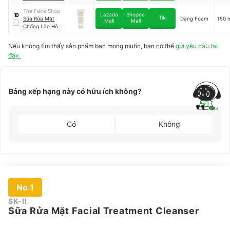
The Face Shop
Lazada
Shopee
10
Tiki
Sữa Rửa Mặt
Dạng Foam
150 
Mall
Mall
Chống Lão Hóa
Sớm The
Therapy
Nếu không tìm thấy sản phẩm bạn mong muốn, bạn có thể
gửi yêu cầu tại
Essential
đây.
Foaming
Cleanser
Bảng xếp hạng này có hữu ích không?
Có
Không
No.1
SK-II
Sữa Rửa Mặt Facial Treatment Cleanser