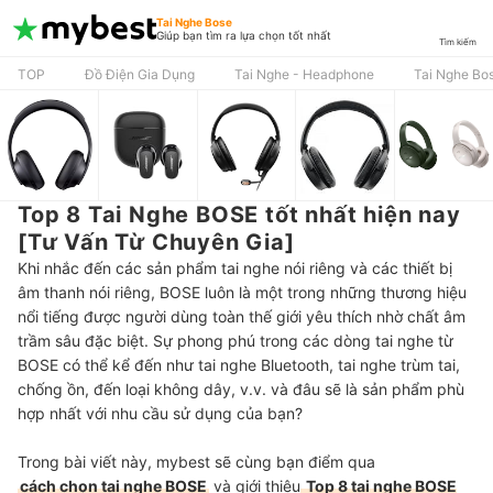
Tai Nghe Bose
Giúp bạn tìm ra lựa chọn tốt nhất
Tìm kiếm
TOP
Đồ Điện Gia Dụng
Tai Nghe - Headphone
Tai Nghe Bo
Top 8 Tai Nghe BOSE tốt nhất hiện nay
[Tư Vấn Từ Chuyên Gia]
Khi nhắc đến các sản phẩm tai nghe nói riêng và các thiết bị
âm thanh nói riêng, BOSE luôn là một trong những thương hiệu
nổi tiếng được người dùng toàn thế giới yêu thích nhờ chất âm
trầm sâu đặc biệt. Sự phong phú trong các dòng tai nghe từ
BOSE có thể kể đến như tai nghe Bluetooth, tai nghe trùm tai,
chống ồn, đến loại không dây, v.v. và đâu sẽ là sản phẩm phù
hợp nhất với nhu cầu sử dụng của bạn?
Trong bài viết này, mybest sẽ cùng bạn điểm qua
cách chọn tai nghe BOSE
và giới thiệu
Top 8 tai nghe BOSE