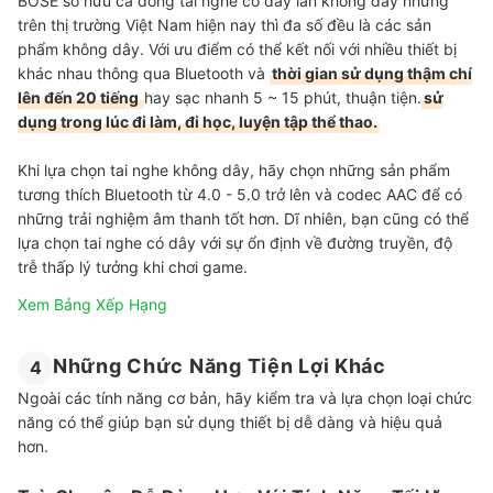
BOSE sở hữu cả dòng tai nghe có dây lẫn không dây nhưng
trên thị trường Việt Nam hiện nay thì đa số đều là các sản
phẩm không dây. Với ưu điểm có thể kết nối với nhiều thiết bị
khác nhau thông qua Bluetooth và
thời gian sử dụng thậm chí
lên đến 20 tiếng
hay sạc nhanh 5 ~ 15 phút, thuận tiện.
sử
dụng trong lúc đi làm, đi học, luyện tập thể thao.
Khi lựa chọn tai nghe không dây, hãy chọn những sản phẩm
tương thích Bluetooth từ 4.0 - 5.0 trở lên và codec AAC để có
những trải nghiệm âm thanh tốt hơn. Dĩ nhiên, bạn cũng có thể
lựa chọn tai nghe có dây với sự ổn định về đường truyền, độ
trễ thấp lý tưởng khi chơi game.
Xem Bảng Xếp Hạng
Những Chức Năng Tiện Lợi Khác
4
Ngoài các tính năng cơ bản, hãy kiểm tra và lựa chọn loại chức
năng có thể giúp bạn sử dụng thiết bị dễ dàng và hiệu quả
hơn.