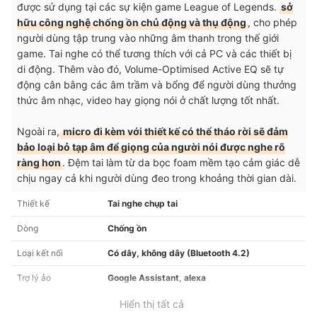
được sử dụng tại các sự kiện game League of Legends.
sở
hữu công nghệ chống ồn chủ động và thụ động
, cho phép
người dùng tập trung vào những âm thanh trong thế giới
game. Tai nghe có thể tương thích với cả PC và các thiết bị
di động. Thêm vào đó, Volume-Optimised Active EQ sẽ tự
động cân bằng các âm trầm và bổng để người dùng thưởng
thức âm nhạc, video hay giọng nói ở chất lượng tốt nhất.
Ngoài ra,
micro đi kèm với thiết kế có thể tháo rời sẽ đảm
bảo loại bỏ tạp âm để giọng của người nói được nghe rõ
ràng hơn
. Đệm tai làm từ da bọc foam mềm tạo cảm giác dễ
chịu ngay cả khi người dùng đeo trong khoảng thời gian dài.
Thiết kế
Tai nghe chụp tai
Dòng
Chống ồn
Loại kết nối
Có dây, không dây (Bluetooth 4.2)
Trợ lý ảo
Google Assistant, alexa
Hiển thị tất cả