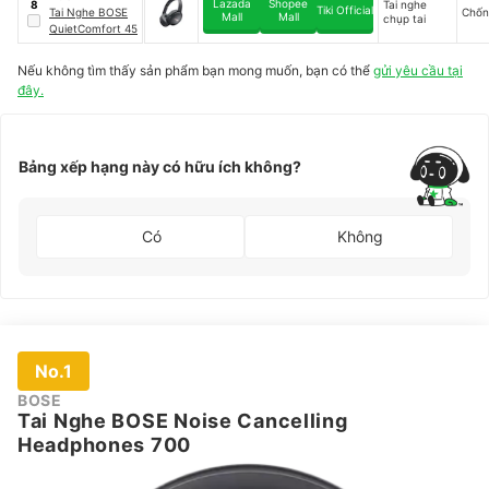
Lazada
Shopee
Tai nghe
8
Tiki Official
Tai Nghe BOSE
Chốn
Mall
Mall
chụp tai
QuietComfort 45
Nếu không tìm thấy sản phẩm bạn mong muốn, bạn có thể
gửi yêu cầu tại
đây.
Bảng xếp hạng này có hữu ích không?
Có
Không
No.1
BOSE
Tai Nghe BOSE Noise Cancelling
Headphones 700