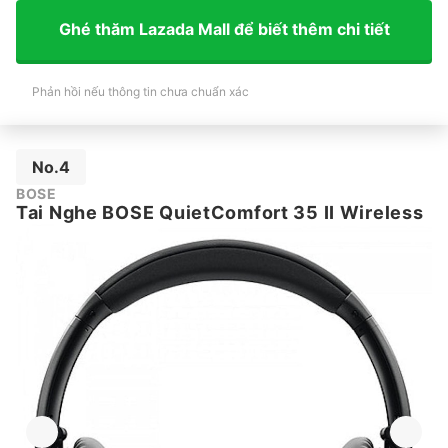
Ghé thăm Lazada Mall để biết thêm chi tiết
Phản hồi nếu thông tin chưa chuẩn xác
No.4
BOSE
Tai Nghe BOSE QuietComfort 35 II Wireless