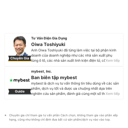
Tư Vấn Điện Gia Dụng
Oiwa Toshiyuki
Anh Oiwa Toshiyuki đã từng làm việc tại bộ phận kinh
doanh của doanh nghiệp như các nhà sản xuất phụ
Chuyên Gia
tùng ô tô, các nhà sản xuất linh kiện điện tử, công ty
Xem tiếp
kinh doanh chất bán dẫn, nhà sản xuất máy tính cá
nhân, v.v Sau đó, trong thời gian làm giảng viên hội
mybest, Inc.
thảo, với lượng kiến thức sâu rộng được trau dồi của
Ban biên tập mybest
mình, anh bắt đầu làm việc với vai trò chuyên gia tư vấn
mybest là dịch vụ tư vấn thông tin tiêu dùng về các sản
về thiết bị điện gia dụng. Anh cũng thường xuất hiện với
phẩm, dịch vụ tốt và được ưa chuộng nhất dựa trên
Guide
tư cách là Chuyên Gia Điện Gia Dụng trên các chương
nghiên cứu sản phẩm, đánh giá cùng một số thực
Xem tiếp
trình truyền hình ở khu vực Tokai, Nhật Bản. Hiện tại,
nghiệm và tư vấn từ các chuyên gia. Chúng tôi luôn cố
anh cũng đang là giảng viên luyện thi cho Kỳ thi kiểm
gắng cung cấp các thông tin mới và chuẩn xác nhất để
tra trình độ cố vấn thiết bị điện gia dụng tại Nhật.
“GIÚP NGƯỜI DÙNG ĐƯA RA CÁC LỰA CHỌN” trong
Profile của Oiwa Toshiyuki
hầu hết các lĩnh vực, từ Mỹ phẩm, Hàng tiêu dùng,
Chuyên gia chỉ tham gia tư vấn phần Cách chọn, không tham gia vào phần xếp 
Thiết bị gia dụng đến các dịch vụ Tài chính, Chăm sóc
hạng, cũng như không chỉ định đưa bất cứ sản phẩm/dịch vụ nào vào top.
sức khỏe, v.v.