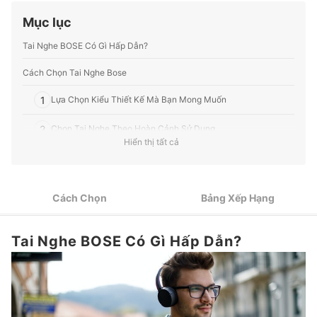
Profile của Ban biên tập mybest
Mục lục
Tai Nghe BOSE Có Gì Hấp Dẫn?
Cách Chọn Tai Nghe Bose
1
Lựa Chọn Kiểu Thiết Kế Mà Bạn Mong Muốn
2
Chọn Tai Nghe Theo Hoàn Cảnh Sử Dụng
Hiển thị tất cả
Tai Nghe Không Dây Cho Phép Hoạt Động Thoải Mái Nhưng
3
Nhớ Kiểm Tra Thời Lượng Pin
4
Những Chức Năng Tiện Lợi Khác
Cách Chọn
Bảng Xếp Hạng
Chọn Tai Nghe Nhẹ, Đeo Êm Tai Nếu Thường Nghe Nhạc
5
Trong Thời Gian Dài
Tai Nghe BOSE Có Gì Hấp Dẫn?
Top 8 Tai Nghe BOSE tốt nhất được ưa chuộng (Tư vấn mua)
Tham Khảo Các Loại Loa BOSE