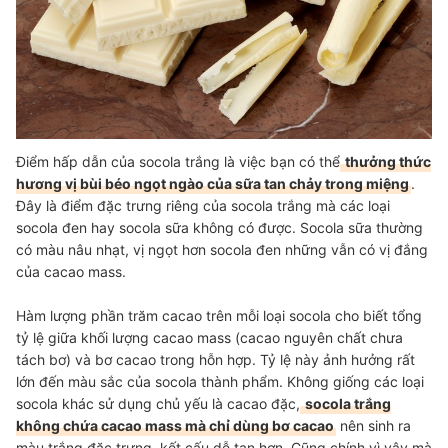
Điểm hấp dẫn của socola trắng là việc bạn có thể
thưởng thức
hương vị bùi béo ngọt ngào của sữa tan chảy trong miệng
.
Đây là điểm đặc trưng riêng của socola trắng mà các loại
socola đen hay socola sữa không có được. Socola sữa thường
có màu nâu nhạt, vị ngọt hơn socola đen những vẫn có vị đắng
của cacao mass.
Hàm lượng phần trăm cacao trên mỗi loại socola cho biết tổng
tỷ lệ giữa khối lượng cacao mass (cacao nguyên chất chưa
tách bơ) và bơ cacao trong hỗn hợp. Tỷ lệ này ảnh hưởng rất
lớn đến màu sắc của socola thành phẩm. Không giống các loại
socola khác sử dụng chủ yếu là cacao đặc,
socola trắng
không chứa cacao mass mà chỉ dùng bơ cacao
nên sinh ra
màu trắng đặc trưng, kết cấu dễ tan hơn. Cũng chính vì vậy mà