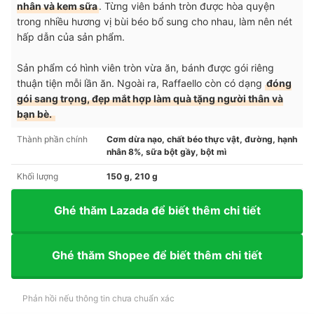
nhân và kem sữa
. Từng viên bánh tròn được hòa quyện
trong nhiều hương vị bùi béo bổ sung cho nhau, làm nên nét
hấp dẫn của sản phẩm.
Sản phẩm có hình viên tròn vừa ăn, bánh được gói riêng
thuận tiện mỗi lần ăn. Ngoài ra, Raffaello còn có dạng
đóng
gói sang trọng, đẹp mắt hợp làm quà tặng người thân và
bạn bè.
Thành phần chính
Cơm dừa nạo, chất béo thực vật, đường, hạnh
nhân 8%, sữa bột gầy, bột mì
Khối lượng
150 g, 210 g
Ghé thăm Lazada để biết thêm chi tiết
Ghé thăm Shopee để biết thêm chi tiết
Phản hồi nếu thông tin chưa chuẩn xác