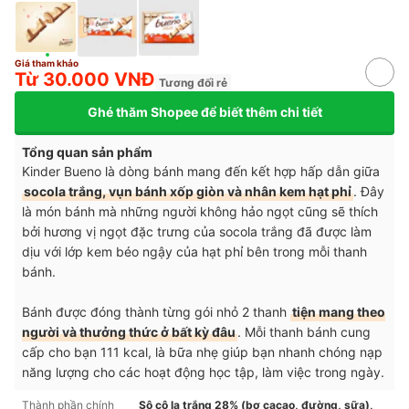
Giá tham khảo
Từ 30.000 VNĐ
Tương đối rẻ
Ghé thăm Shopee để biết thêm chi tiết
Tổng quan sản phẩm
Kinder Bueno là dòng bánh mang đến kết hợp hấp dẫn giữa
socola trắng, vụn bánh xốp giòn và nhân kem hạt phỉ
. Đây
là món bánh mà những người không hảo ngọt cũng sẽ thích
bởi hương vị ngọt đặc trưng của socola trắng đã được làm
dịu với lớp kem béo ngậy của hạt phỉ bên trong mỗi thanh
bánh.
Bánh được đóng thành từng gói nhỏ 2 thanh
tiện mang theo
người và thưởng thức ở bất kỳ đâu
. Mỗi thanh bánh cung
cấp cho bạn 111 kcal, là bữa nhẹ giúp bạn nhanh chóng nạp
năng lượng cho các hoạt động học tập, làm việc trong ngày.
Thành phần chính
Sô cô la trắng 28% (bơ cacao, đường, sữa),