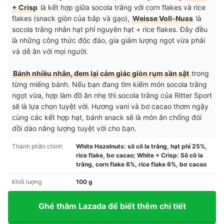
+ Crisp
là kết hợp giữa socola trắng với corn flakes và rice
flakes (snack giòn của bắp và gạo),
Weisse Voll-Nuss
là
socola trắng nhân hạt phỉ nguyên hạt + rice flakes. Đây đều
là những công thức độc đáo, gia giảm lượng ngọt vừa phải
và dễ ăn với mọi người.
Bánh nhiều nhân, đem lại cảm giác giòn rụm sần sật
trong
từng miếng bánh. Nếu bạn đang tìm kiếm món socola trắng
ngọt vừa, hợp làm đồ ăn nhẹ thì socola trắng của Ritter Sport
sẽ là lựa chọn tuyệt vời. Hương vani và bơ cacao thơm ngậy
cùng các kết hợp hạt, bánh snack sẽ là món ăn chống đói
dồi dào năng lượng tuyệt vời cho bạn.
Thành phần chính
White Hazelnuts: sô cô la trắng, hạt phỉ 25%,
rice flake, bơ cacao; White + Crisp: Sô cô la
trắng, corn flake 6%, rice flake 6%, bơ cacao
Khối lượng
100 g
Ghé thăm Lazada để biết thêm chi tiết