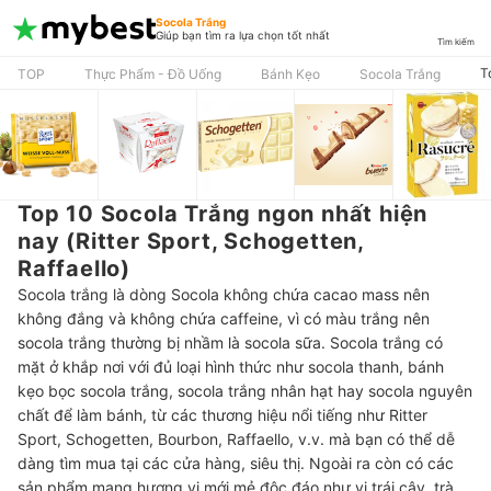
Socola Trắng
Giúp bạn tìm ra lựa chọn tốt nhất
Tìm kiếm
T
TOP
Thực Phẩm - Đồ Uống
Bánh Kẹo
Socola Trắng
Top 10 Socola Trắng ngon nhất hiện
nay (Ritter Sport, Schogetten,
Raffaello)
Socola trắng là dòng Socola không chứa cacao mass nên
không đắng và không chứa caffeine, vì có màu trắng nên
socola trắng thường bị nhầm là socola sữa. Socola trắng có
mặt ở khắp nơi với đủ loại hình thức như socola thanh, bánh
kẹo bọc socola trắng, socola trắng nhân hạt hay socola nguyên
chất để làm bánh, từ các thương hiệu nổi tiếng như Ritter
Sport, Schogetten, Bourbon, Raffaello, v.v. mà bạn có thể dễ
dàng tìm mua tại các cửa hàng, siêu thị. Ngoài ra còn có các
sản phẩm mang hương vị mới mẻ độc đáo như vị trái cây, trà