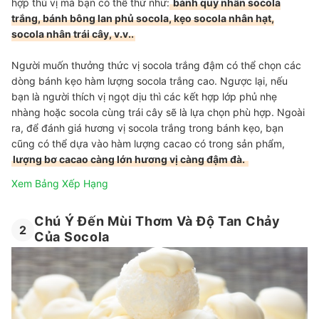
hợp thú vị mà bạn có thể thử như:
bánh quy nhân socola
trắng, bánh bông lan phủ socola, kẹo socola nhân hạt,
socola nhân trái cây, v.v..
Người muốn thưởng thức vị socola trắng đậm có thể chọn các
dòng bánh kẹo hàm lượng socola trắng cao. Ngược lại, nếu
bạn là người thích vị ngọt dịu thì các kết hợp lớp phủ nhẹ
nhàng hoặc socola cùng trái cây sẽ là lựa chọn phù hợp. Ngoài
ra, để đánh giá hương vị socola trắng trong bánh kẹo, bạn
cũng có thể dựa vào hàm lượng cacao có trong sản phẩm,
lượng bơ cacao càng lớn hương vị càng đậm đà.
Xem Bảng Xếp Hạng
Chú Ý Đến Mùi Thơm Và Độ Tan Chảy
2
Của Socola