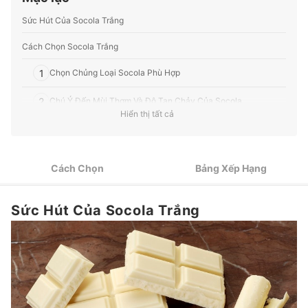
sức khỏe, v.v.
Profile của Ban biên tập mybest
Sức Hút Của Socola Trắng
Cách Chọn Socola Trắng
1
Chọn Chủng Loại Socola Phù Hợp
2
Chú Ý Đến Mùi Thơm Và Độ Tan Chảy Của Socola
Hiển thị tất cả
3
Đừng Bỏ Qua Các Loại Socola Nhiều Vị
4
Chú Ý Đến Các Thương Hiệu Lớn
Cách Chọn
Bảng Xếp Hạng
Top 10 Socola Trắng ngon nhất được ưa chuộng (Tư vấn mua)
Sức Hút Của Socola Trắng
Thêm Nhiều Loại Socola Ngon Khác