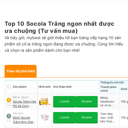
Top 10 Socola Trắng ngon nhất được
ưa chuộng (Tư vấn mua)
Và bây giờ, mybest sẽ giới thiệu tới bạn bảng xếp hạng 10 sản
phẩm sô cô la trắng ngon đang được ưa chuộng. Cùng tìm hiểu
và chọn ra sản phẩm dành cho bạn nhé!
Theo độ phổ biến
Thông tin chi tiết
Sản phẩm
Hình ảnh
Giá thấp nhất
Thành phần
Khối
chính
Ritter Sport
White
1
Lazada
Shopee
Socola Trắng Hạt
Hazelnuts:
100 
sô cô la
Phỉ Và Corn
trắng, hạt
Flakes
｜
White +
phỉ 25%, rice
Ferrero
Cơm dừa
Crisp, Weisse
2
flake, bơ
Lazada
Shopee
Bánh Socola
nạo, chất
150 g
Voll-Nuss
cacao; White
béo thực
Trắng Bọc Dừa
+ Crisp: Sô
vật, đường,
Raffaello
cô la trắng,