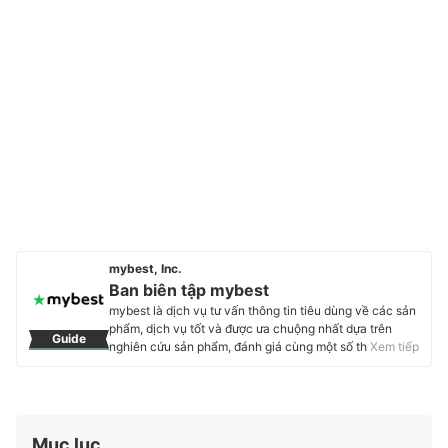
mybest, Inc.
Ban biên tập mybest
mybest là dịch vụ tư vấn thông tin tiêu dùng về các sản
phẩm, dịch vụ tốt và được ưa chuộng nhất dựa trên
Guide
nghiên cứu sản phẩm, đánh giá cùng một số thực
Xem tiếp
nghiệm và tư vấn từ các chuyên gia. Chúng tôi luôn cố
gắng cung cấp các thông tin mới và chuẩn xác nhất để
“GIÚP NGƯỜI DÙNG ĐƯA RA CÁC LỰA CHỌN” trong
hầu hết các lĩnh vực, từ Mỹ phẩm, Hàng tiêu dùng,
Thiết bị gia dụng đến các dịch vụ Tài chính, Chăm sóc
Mục lục