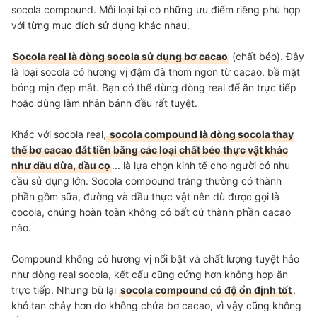
socola compound. Mỗi loại lại có những ưu điểm riêng phù hợp
với từng mục đích sử dụng khác nhau.
Socola real là dòng socola sử dụng bơ cacao
(chất béo). Đây
là loại socola có hương vị đậm đà thơm ngon từ cacao, bề mặt
bóng mịn đẹp mắt. Bạn có thể dùng dòng real để ăn trực tiếp
hoặc dùng làm nhân bánh đều rất tuyệt.
Khác với socola real,
socola compound là dòng socola thay
thế bơ cacao đắt tiền bằng các loại chất béo thực vật khác
như dầu dừa, dầu cọ
... là lựa chọn kinh tế cho người có nhu
cầu sử dụng lớn. Socola compound trắng thường có thành
phần gồm sữa, đường và dầu thực vật nên dù được gọi là
cocola, chúng hoàn toàn không có bất cứ thành phần cacao
nào.
Compound không có hương vị nổi bật và chất lượng tuyệt hảo
như dòng real socola, kết cấu cũng cứng hơn không hợp ăn
trực tiếp. Nhưng bù lại
socola compound có độ ổn định tốt
,
khó tan chảy hơn do không chứa bơ cacao, vì vậy cũng không