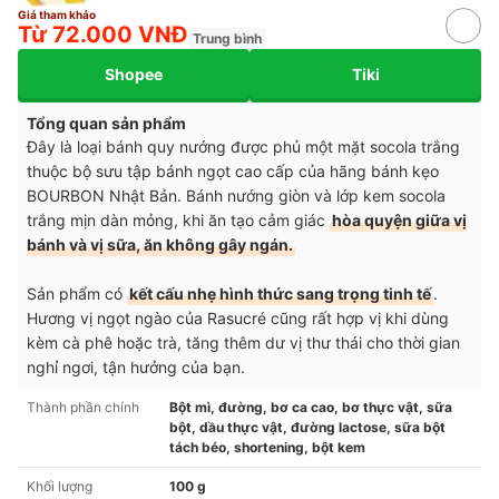
Giá tham khảo
Từ 72.000 VNĐ
Trung bình
Shopee
Tiki
Tổng quan sản phẩm
Đây là loại bánh quy nướng được phủ một mặt socola trắng
thuộc bộ sưu tập bánh ngọt cao cấp của hãng bánh kẹo
BOURBON Nhật Bản. Bánh nướng giòn và lớp kem socola
trắng mịn dàn mỏng, khi ăn tạo cảm giác
hòa quyện giữa vị
bánh và vị sữa, ăn không gây ngán.
Sản phẩm có
kết cấu nhẹ hình thức sang trọng tinh tế
.
Hương vị ngọt ngào của Rasucré cũng rất hợp vị khi dùng
kèm cà phê hoặc trà, tăng thêm dư vị thư thái cho thời gian
nghỉ ngơi, tận hưởng của bạn.
Thành phần chính
Bột mì, đường, bơ ca cao, bơ thực vật, sữa
bột, dầu thực vật, đường lactose, sữa bột
tách béo, shortening, bột kem
Khối lượng
100 g