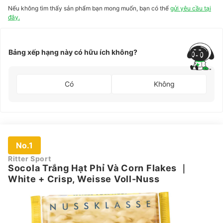
hóa, vani
nhũ hóa,
Nếu không tìm thấy sản phẩm bạn mong muốn, bạn có thể
gửi yêu cầu tại
tổng hợp
chất tạo mùi
đây.
Bảng xếp hạng này có hữu ích không?
Có
Không
No.1
Ritter Sport
Socola Trắng Hạt Phỉ Và Corn Flakes
｜
White + Crisp, Weisse Voll-Nuss