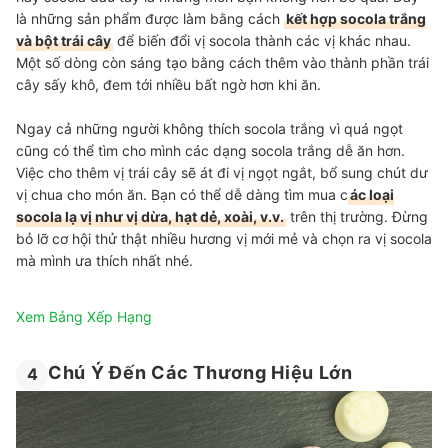
là những sản phẩm được làm bằng cách
kết hợp socola trắng
và bột trái cây
để biến đổi vị socola thành các vị khác nhau.
Một số dòng còn sáng tạo bằng cách thêm vào thành phần trái
cây sấy khô, đem tới nhiều bất ngờ hơn khi ăn.
Ngay cả những người không thích socola trắng vì quá ngọt
cũng có thể tìm cho mình các dạng socola trắng dễ ăn hơn.
Việc cho thêm vị trái cây sẽ át đi vị ngọt ngắt, bổ sung chút dư
vị chua cho món ăn. Bạn có thể dễ dàng tìm mua c
ác loại
socola lạ vị như vị dừa, hạt dẻ, xoài, v.v.
trên thị trường. Đừng
bỏ lỡ cơ hội thử thật nhiều hương vị mới mẻ và chọn ra vị socola
mà mình ưa thích nhất nhé.
Xem Bảng Xếp Hạng
Chú Ý Đến Các Thương Hiệu Lớn
4