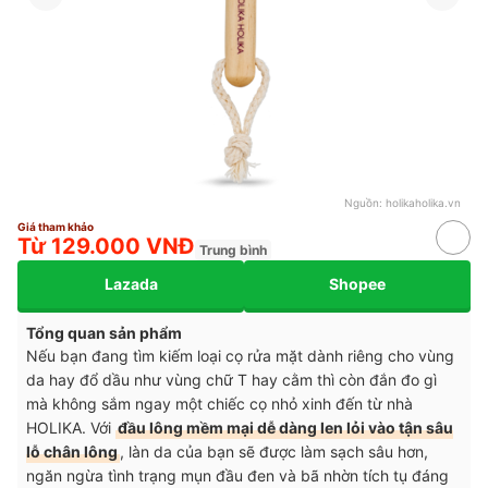
Nguồn:
holikaholika.vn
Giá tham khảo
Từ 129.000 VNĐ
Trung bình
Lazada
Shopee
Tổng quan sản phẩm
Nếu bạn đang tìm kiếm loại cọ rửa mặt dành riêng cho vùng
da hay đổ dầu như vùng chữ T hay cằm thì còn đắn đo gì
mà không sắm ngay một chiếc cọ nhỏ xinh đến từ nhà
HOLIKA. Với
đầu lông mềm mại dễ dàng len lỏi vào tận sâu
lỗ chân lông
, làn da của bạn sẽ được làm sạch sâu hơn,
ngăn ngừa tình trạng mụn đầu đen và bã nhờn tích tụ đáng