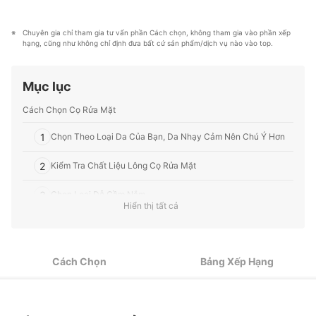
gắng cung cấp các thông tin mới và chuẩn xác nhất để
và người trưởng thành, bác sĩ được nhiều bệnh nhân tín
“GIÚP NGƯỜI DÙNG ĐƯA RA CÁC LỰA CHỌN” trong
nhiệm và tin tưởng.
hầu hết các lĩnh vực, từ Mỹ phẩm, Hàng tiêu dùng,
Chuyên gia chỉ tham gia tư vấn phần Cách chọn, không tham gia vào phần xếp 
Profile của Thu Huyền
Thiết bị gia dụng đến các dịch vụ Tài chính, Chăm sóc
hạng, cũng như không chỉ định đưa bất cứ sản phẩm/dịch vụ nào vào top.
sức khỏe, v.v.
Profile của Ban biên tập mybest
Mục lục
Cách Chọn Cọ Rửa Mặt
1
Chọn Theo Loại Da Của Bạn, Da Nhạy Cảm Nên Chú Ý Hơn
2
Kiểm Tra Chất Liệu Lông Cọ Rửa Mặt
3
Chọn Loại Dễ Cầm Nắm
Hiển thị tất cả
4
Lưu Ý Tới Các Tính Năng Khác
Top 10 Cọ Rửa Mặt tốt nhất được ưa chuộng (Tư vấn mua)
Cách Chọn
Bảng Xếp Hạng
Tiện Lợi, Nhanh Chóng Hơn Với Máy Rửa Mặt