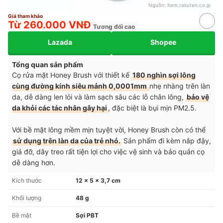
Nguồn:
item.rakuten.co.jp
Giá tham khảo
Từ 260.000 VNĐ
Tương đối cao
Lazada
Shopee
Tổng quan sản phẩm
Cọ rửa mặt Honey Brush với thiết kế
180 nghìn sợi lông
cùng đường kính siêu mảnh 0,0001mm
nhẹ nhàng trên làn
da, dễ dàng len lỏi và làm sạch sâu các lỗ chân lông,
bảo vệ
da khỏi các tác nhân gây hại
, đặc biệt là bụi mịn PM2.5.
Với bề mặt lông mềm mịn tuyệt vời, Honey Brush còn có thể
sử dụng trên làn da của trẻ nhỏ.
Sản phẩm đi kèm nắp đậy,
giá đỡ, dây treo rất tiện lợi cho việc vệ sinh và bảo quản cọ
dễ dàng hơn.
Kích thước
12 x 5 x 3,7 cm
Khối lượng
48 g
Bề mặt
Sợi PBT