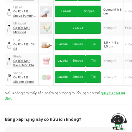
Pore Cleansing
Egoyo
Brush
Đường kính 8
6
Lazada
Shopee
Cọ Rửa Mặt
Khôn
cm
Egoyo Pumping
Brush
Minigood
7
Lazada
Cọ Rửa Mặt
Không rõ
51,8 
Minigood
OEM
8,5 x 4,5 x
8
Lazada
Shopee
Tiki
Cọ Rửa Mặt Cán
Khôn
2,5 cm
Gỗ
Etude
9
Lazada
Shopee
Tiki
Cọ Rửa Mặt
Không rõ
Khôn
Bạch Tuộc Etude
House
Vacosi
10
Lazada
Shopee
Tiki
Cọ Rửa Mặt
Không rõ
Khôn
Silicone Vacosi
Nếu không tìm thấy sản phẩm bạn mong muốn, bạn có thể
gửi yêu cầu tại
đây.
Bảng xếp hạng này có hữu ích không?