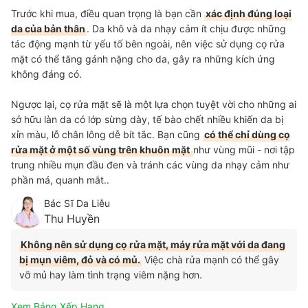
Trước khi mua, điều quan trọng là bạn cần
xác định đúng loại
da của bản thân
. Da khô và da nhạy cảm ít chịu được những
tác động mạnh từ yếu tố bên ngoài, nên việc sử dụng cọ rửa
mặt có thể tăng gánh nặng cho da, gây ra những kích ứng
không đáng có.
Ngược lại, cọ rửa mặt sẽ là một lựa chọn tuyệt vời cho những ai
sở hữu làn da có lớp sừng dày, tế bào chết nhiều khiến da bị
xỉn màu, lỗ chân lông dễ bít tắc. Bạn cũng
có thể chỉ dùng cọ
rửa mặt ở một số vùng trên khuôn mặt
như vùng mũi - nơi tập
trung nhiều mụn đầu đen và tránh các vùng da nhạy cảm như
phần má, quanh mắt..
Bác Sĩ Da Liễu
Thu Huyền
Không nên sử dụng cọ rửa mặt, máy rửa mặt với da đang
bị mụn viêm, đỏ và có mủ.
Việc chà rửa mạnh có thể gây
vỡ mủ hay làm tình trạng viêm nặng hơn.
Xem Bảng Xếp Hạng