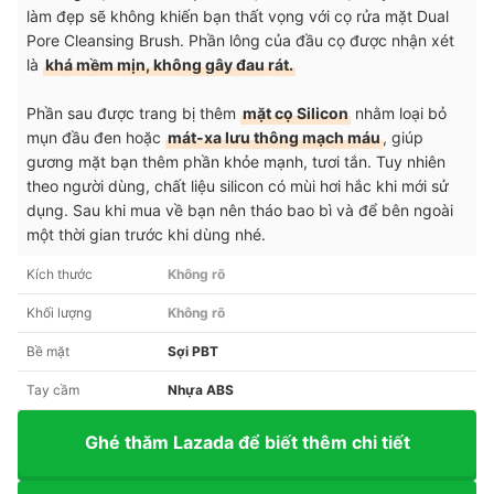
làm đẹp sẽ không khiến bạn thất vọng với cọ rửa mặt Dual
Pore Cleansing Brush. Phần lông của đầu cọ được nhận xét
là
khá mềm mịn, không gây đau rát.
Phần sau được trang bị thêm
mặt cọ Silicon
nhằm loại bỏ
mụn đầu đen hoặc
mát-xa lưu thông mạch máu
, giúp
gương mặt bạn thêm phần khỏe mạnh, tươi tắn. Tuy nhiên
theo người dùng, chất liệu silicon có mùi hơi hắc khi mới sử
dụng. Sau khi mua về bạn nên tháo bao bì và để bên ngoài
một thời gian trước khi dùng nhé.
Kích thước
Không rõ
Khối lượng
Không rõ
Bề mặt
Sợi PBT
Tay cầm
Nhựa ABS
Ghé thăm Lazada để biết thêm chi tiết