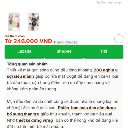
Nguồn:
cogit.co.jp
Giá tham khảo
Từ 246.000 VNĐ
Tương đối cao
Lazada
Shopee
Tiki
Tổng quan sản phẩm
Thiết kế mặt gợn sóng cùng đầu lông khoảng
200 nghìn vi
sợi siêu mảnh
giúp cọ rửa mặt Cogit dễ dàng len lỏi và loại
bỏ dầu thừa, cặn trang điểm trên da đầy nhẹ nhàng và
không kém phần ấn tượng.
Mụn đầu đen và da chết cũng sẽ được nhanh chóng loại bỏ
nhờ mặt Silicon ở phía sau.
Phiên
bản màu đen còn được
bổ sung than tre
giúp khử khuẩn, thanh lọc da hiệu quả.
Nhờ
thiết kế đứng vững
, bạn có thể hong khô dễ dàng khi
đặt cọ trên một bề mặt phẳng.