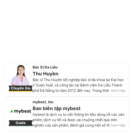
Bác Sĩ Da Liễu
Thu Huyền
Bác sĩ Thu Huyền tốt nghiệp bác sĩ đa khoa tại Đại học
Y Dược Huế, và công tác tại Bệnh viện Da Liễu Thành
Chuyên Gia
phố Đà Nẵng từ năm 2012 đến nay. Trong thời gian
Xem tiếp
công tác tại Bệnh viện, chị đã tham gia học tập và đào
tạo về chuyên khoa Da liễu tại Viện Da Liễu Trung
mybest, Inc.
Ương Hà Nội và Viện Da liễu TP Hồ Chí Minh đồng thời
Ban biên tập mybest
tham gia các chương trình và hội nghị Da Liễu toàn
mybest là dịch vụ tư vấn thông tin tiêu dùng về các sản
quốc và quốc tế. Bác sĩ Huyền cũng tham gia nhiều
phẩm, dịch vụ tốt và được ưa chuộng nhất dựa trên
Guide
công trình nghiên cứu khoa học tại Bệnh viện được
nghiên cứu sản phẩm, đánh giá cùng một số thực
Xem tiếp
đánh giá cao. Với kinh nghiệm nhiều năm trong lĩnh vực
nghiệm và tư vấn từ các chuyên gia. Chúng tôi luôn cố
tư vấn, khám và điều trị các bệnh về Da liễu cho trẻ em