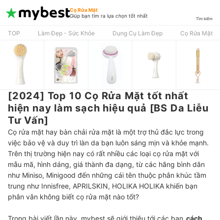
Cọ Rửa Mặt
Giúp bạn tìm ra lựa chọn tốt nhất
Tìm kiếm
TOP
Làm Đẹp - Sức Khỏe
Dụng Cụ Làm Đẹp
Cọ Rửa Mặt
[2024] Top 10 Cọ Rửa Mặt tốt nhất
hiện nay làm sạch hiệu quả [BS Da Liễu
Tư Vấn]
Cọ rửa mặt hay bàn chải rửa mặt là một trợ thủ đắc lực trong
việc bảo vệ và duy trì làn da bạn luôn sáng mịn và khỏe mạnh.
Trên thị trường hiện nay có rất nhiều các loại cọ rửa mặt với
mẫu mã, hình dáng, giá thành đa dạng, từ các hãng bình dân
như Miniso, Minigood đến những cái tên thuộc phân khúc tầm
trung như Innisfree, APRILSKIN, HOLIKA HOLIKA khiến bạn
phân vân không biết cọ rửa mặt nào tốt?
Trong bài viết lần này, mybest sẽ giới thiệu tới các bạn
cách