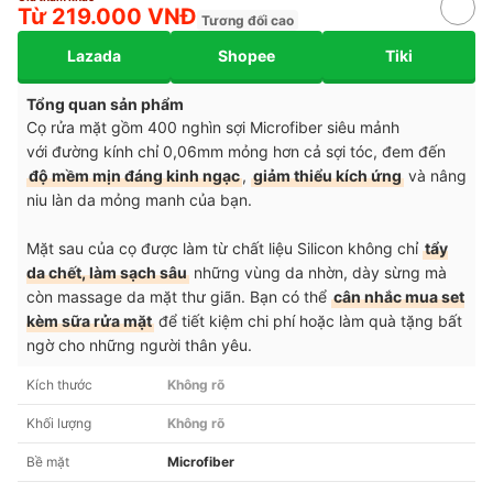
Từ 219.000 VNĐ
Tương đối cao
Lazada
Shopee
Tiki
Tổng quan sản phẩm
Cọ rửa mặt gồm 400 nghìn sợi Microfiber siêu mảnh
với đường kính chỉ 0,06mm mỏng hơn cả sợi tóc, đem đến
độ mềm mịn đáng kinh ngạc
,
giảm thiểu kích ứng
và nâng
niu làn da mỏng manh của bạn.
Mặt sau của cọ được làm từ chất liệu Silicon không chỉ
tẩy
da chết, làm sạch sâu
những vùng da nhờn, dày sừng mà
còn massage da mặt thư giãn. Bạn có thể
cân nhắc mua set
kèm sữa rửa mặt
để tiết kiệm chi phí hoặc làm quà tặng bất
ngờ cho những người thân yêu.
Kích thước
Không rõ
Khối lượng
Không rõ
Bề mặt
Microfiber