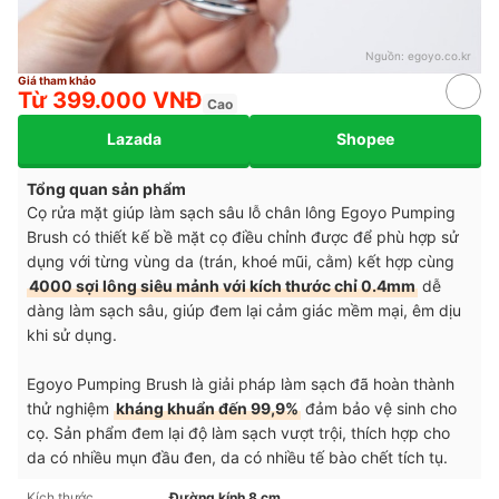
Nguồn:
egoyo.co.kr
Giá tham khảo
Từ 399.000 VNĐ
Cao
Lazada
Shopee
Tổng quan sản phẩm
Cọ rửa mặt giúp làm sạch sâu lỗ chân lông Egoyo Pumping
Brush có thiết kế bề mặt cọ điều chỉnh được để phù hợp sử
dụng với từng vùng da (trán, khoé mũi, cằm) kết hợp cùng
4000 sợi lông siêu mảnh với kích thước chỉ 0.4mm
dễ
dàng làm sạch sâu, giúp đem lại cảm giác mềm mại, êm dịu
khi sử dụng.
Egoyo Pumping Brush là giải pháp làm sạch đã hoàn thành
thử nghiệm
kháng khuẩn đến 99,9%
đảm bảo vệ sinh cho
cọ. Sản phẩm đem lại độ làm sạch vượt trội, thích hợp cho
da có nhiều mụn đầu đen, da có nhiều tế bào chết tích tụ.
Kích thước
Đường kính 8 cm