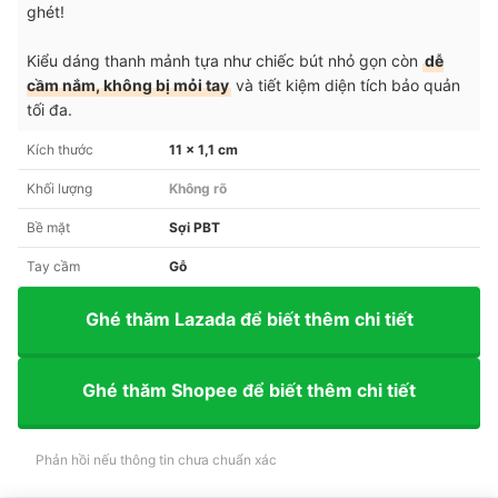
ghét!
Kiểu dáng thanh mảnh tựa như chiếc bút nhỏ gọn còn
dễ
cầm nắm, không bị mỏi tay
và tiết kiệm diện tích bảo quản
tối đa.
Kích thước
11 x 1,1 cm
Khối lượng
Không rõ
Bề mặt
Sợi PBT
Tay cầm
Gỗ
Ghé thăm Lazada để biết thêm chi tiết
Ghé thăm Shopee để biết thêm chi tiết
Phản hồi nếu thông tin chưa chuẩn xác