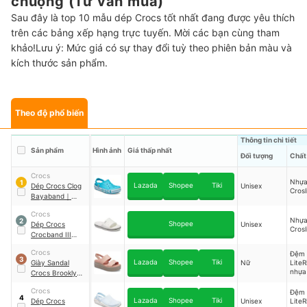
chuộng (Tư vấn mua)
Sau đây là top 10 mẫu dép Crocs tốt nhất đang được yêu thích
trên các bảng xếp hạng trực tuyến. Mời các bạn cùng tham
khảo!Lưu ý: Mức giá có sự thay đổi tuỳ theo phiên bản màu và
kích thước sản phẩm.
Theo độ phổ biến
Thông tin chi tiết
Sản phẩm
Hình ảnh
Giá thấp nhất
Đối tượng
Chất 
Crocs
Nhự
1
Lazada
Shopee
Tiki
Dép Crocs Clog
Unisex
Crosl
Bayaband
｜
205089
Crocs
Nhự
2
Shopee
Dép Crocs
Unisex
Crosl
Crocband III
Slide
｜
205733
Crocs
Đệm
3
Lazada
Shopee
Tiki
Giày Sandal
Nữ
LiteR
nhựa 
Crocs Brooklyn
Mid Wedge
｜
Crocs
Đệm
206453
4
Lazada
Shopee
Tiki
Dép Crocs
Unisex
LiteR