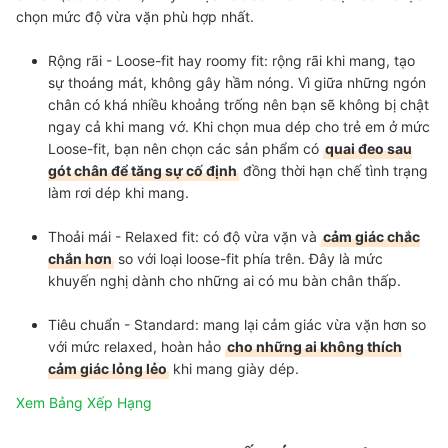
chọn mức độ vừa vặn phù hợp nhất.
Rộng rãi - Loose-fit hay roomy fit:
rộng rãi khi mang, tạo
sự thoáng mát, không gây hầm nóng. Vì giữa những ngón
chân có khá nhiều khoảng trống nên bạn sẽ không bị chật
ngay cả khi mang vớ. Khi chọn mua dép cho trẻ em ở mức
Loose-fit, bạn nên chọn các sản phẩm có
quai đeo sau
gót chân để tăng sự cố định
đồng thời hạn chế tình trạng
làm rơi dép khi mang.
Thoải mái - Relaxed fit:
có độ vừa vặn và
cảm giác chắc
chắn hơn
so với loại loose-fit phía trên. Đây là mức
khuyến nghị dành cho những ai có mu bàn chân thấp.
Tiêu chuẩn - Standard:
mang lại cảm giác vừa vặn hơn so
với mức relaxed, hoàn hảo
cho những ai không thích
cảm giác lỏng lẻo
khi mang giày dép.
Xem Bảng Xếp Hạng