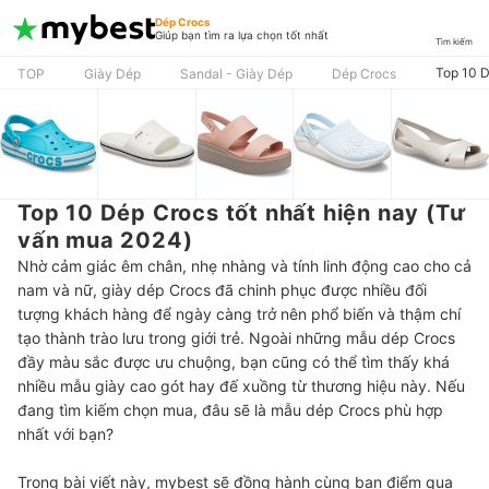
Dép Crocs
Giúp bạn tìm ra lựa chọn tốt nhất
Tìm kiếm
Top 10 D
TOP
Giày Dép
Sandal - Giày Dép
Dép Crocs
Top 10 Dép Crocs tốt nhất hiện nay (Tư
vấn mua 2024)
Nhờ cảm giác êm chân, nhẹ nhàng và tính linh động cao cho cả
nam và nữ, giày dép Crocs đã chinh phục được nhiều đối
tượng khách hàng để ngày càng trở nên phổ biến và thậm chí
tạo thành trào lưu trong giới trẻ. Ngoài những mẫu dép Crocs
đầy màu sắc được ưu chuộng, bạn cũng có thể tìm thấy khá
nhiều mẫu giày cao gót hay đế xuồng từ thương hiệu này. Nếu
đang tìm kiếm chọn mua, đâu sẽ là mẫu dép Crocs phù hợp
nhất với bạn?
Trong bài viết này, mybest sẽ đồng hành cùng bạn điểm qua