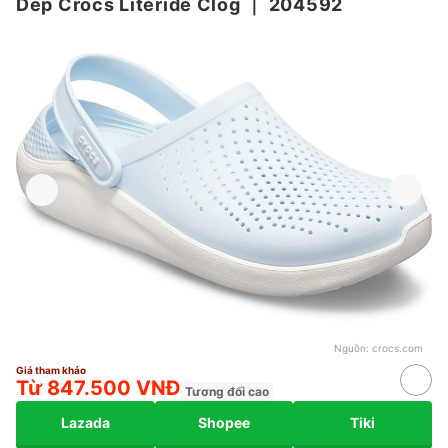
Dép Crocs Literide Clog
｜
204592
Nguồn:
crocs.com
Giá tham khảo
Từ 847.500 VNĐ
Tương đối cao
Lazada
Shopee
Tiki