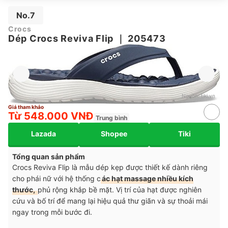
No.7
Crocs
Dép Crocs Reviva Flip
｜
205473
Nguồn:
tiki.vn
Giá tham khảo
Từ 548.000 VNĐ
Trung bình
Lazada
Shopee
Tiki
Tổng quan sản phẩm
Crocs Reviva Flip là mẫu dép kẹp được thiết kế dành riêng
cho phái nữ với hệ thống c
ác hạt massage nhiều kích
thước,
phủ rộng khắp bề mặt. Vị trí của hạt được nghiên
cứu và bố trí để mang lại hiệu quả thư giãn và sự thoải mái
ngay trong mỗi bước đi.