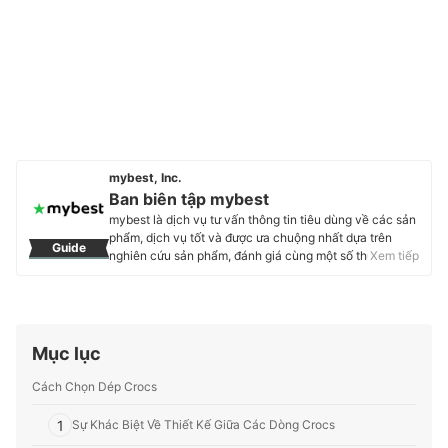
mybest, Inc.
Ban biên tập mybest
mybest là dịch vụ tư vấn thông tin tiêu dùng về các sản
phẩm, dịch vụ tốt và được ưa chuộng nhất dựa trên
Guide
nghiên cứu sản phẩm, đánh giá cùng một số thực
Xem tiếp
nghiệm và tư vấn từ các chuyên gia. Chúng tôi luôn cố
gắng cung cấp các thông tin mới và chuẩn xác nhất để
“GIÚP NGƯỜI DÙNG ĐƯA RA CÁC LỰA CHỌN” trong
hầu hết các lĩnh vực, từ Mỹ phẩm, Hàng tiêu dùng,
Thiết bị gia dụng đến các dịch vụ Tài chính, Chăm sóc
Mục lục
sức khỏe, v.v.
Profile của Ban biên tập mybest
Cách Chọn Dép Crocs
1
Sự Khác Biệt Về Thiết Kế Giữa Các Dòng Crocs