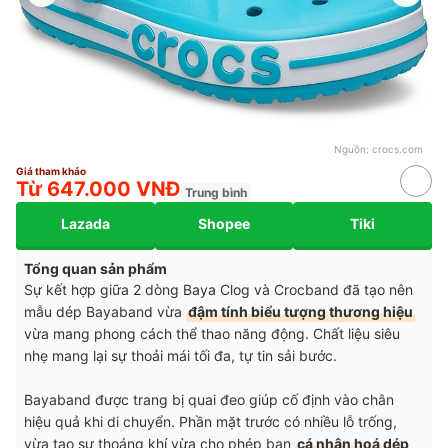
Nguồn:
crocs.com
Giá tham khảo
Từ 647.000 VNĐ
Trung bình
Lazada
Shopee
Tiki
Tổng quan sản phẩm
Sự kết hợp giữa 2 dòng Baya Clog và Crocband đã tạo nên
mẫu dép Bayaband vừa
đậm tính biểu tượng thương hiệu
vừa mang phong cách thể thao năng động. Chất liệu siêu
nhẹ mang lại sự thoải mái tối đa, tự tin sải bước.
Bayaband được trang bị quai đeo giúp cố định vào chân
hiệu quả khi di chuyển. Phần mặt trước có nhiều lỗ trống,
vừa tạo sự thoáng khí vừa cho phép bạn
cá nhân hoá dép