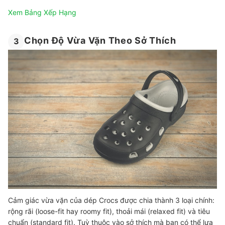
Xem Bảng Xếp Hạng
Chọn Độ Vừa Vặn Theo Sở Thích
3
Cảm giác vừa vặn của dép Crocs được chia thành 3 loại chính:
rộng rãi (loose-fit hay roomy fit), thoải mái (relaxed fit) và tiêu
chuẩn (standard fit). Tuỳ thuộc vào sở thích mà bạn có thể lựa