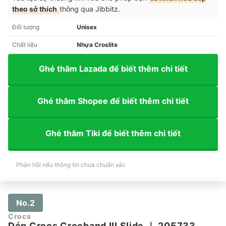
theo sở thích
thông qua Jibbitz.
Đối tượng
Unisex
Chất liệu
Nhựa Croslite
Ghé thăm Lazada để biết thêm chi tiết
Ghé thăm Shopee để biết thêm chi tiết
Ghé thăm Tiki để biết thêm chi tiết
Phản hồi nếu thông tin chưa chuẩn xác
No.2
Crocs
Dép Crocs Crocband III Slide
｜
205733