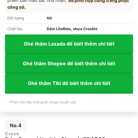
phiên bản màu sắc nhã nhặn,
dễ phối hợp cùng trang phục
công sở.
Đối tượng
Nữ
Chất liệu
Đệm LiteRide, nhựa Croslite
Ghé thăm Lazada để biết thêm chi tiết
Ghé thăm Shopee để biết thêm chi tiết
Ghé thăm Tiki để biết thêm chi tiết
Phản hồi nếu thông tin chưa chuẩn xác
No.4
Crocs