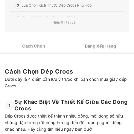
2
Lựa Chọn Kích Thước Dép Crocs Phù Hợp
3
Chọn Độ Vừa Vặn Theo Sở Thích
Hiển thị tất cả
4
Dép Crocs Lót Lông, Ấm Áp & Thoải Mái Vào Mùa Lạnh
Top 10 Dép Crocs tốt nhất được ưa chuộng (Tư vấn mua)
Cách Chọn
Bảng Xếp Hạng
Cá Nhân Hoá Dép Crocs Với Jibbitz!
Một Số Mẫu Giày Dép Khác
Cách Chọn Dép Crocs
Dưới đây là 4 điểm cần lưu ý trước khi bạn chọn mua giày dép
Crocs.
Sự Khác Biệt Về Thiết Kế Giữa Các Dòng
1
Crocs
Dép Crocs được thiết kế thành nhiều dòng, mỗi dòng sở hữu
những đặc trưng rất riêng hướng đến đối tượng người dùng
khác nhau. Hãy cùng tìm hiểu ngay bên dưới.