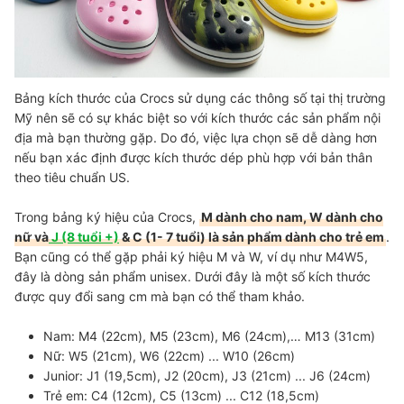
Bảng kích thước của Crocs sử dụng các thông số tại thị trường
Mỹ nên sẽ có sự khác biệt so với kích thước các sản phẩm nội
địa mà bạn thường gặp. Do đó, việc lựa chọn sẽ dễ dàng hơn
nếu bạn xác định được kích thước dép phù hợp với bản thân
theo tiêu chuẩn US.
Trong bảng ký hiệu của Crocs,
M dành cho nam, W dành cho
nữ và
J (8 tuổi +)
& C (1- 7 tuổi) là sản phẩm dành cho trẻ em
.
Bạn cũng có thể gặp phải ký hiệu M và W, ví dụ như M4W5,
đây là dòng sản phẩm unisex. Dưới đây là một số kích thước
được quy đổi sang cm mà bạn có thể tham khảo.
Nam
: M4 (22cm), M5 (23cm), M6 (24cm),… M13 (31cm)
Nữ:
W5 (21cm), W6 (22cm) ... W10 (26cm)
Junior:
J1 (19,5cm), J2 (20cm), J3 (21cm) ... J6 (24cm)
Trẻ em:
C4 (12cm), C5 (13cm) ... C12 (18,5cm)