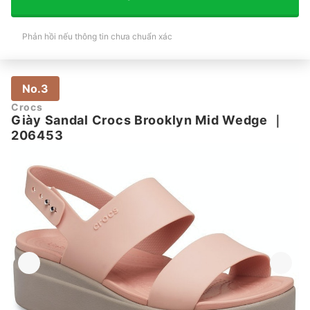
Phản hồi nếu thông tin chưa chuẩn xác
No.3
Crocs
Giày Sandal Crocs Brooklyn Mid Wedge
｜
206453