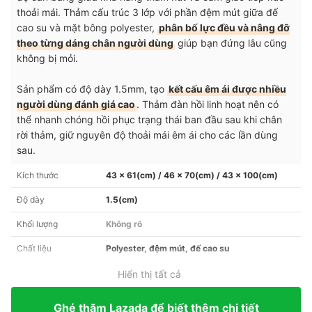
thoải mái. Thảm cấu trúc 3 lớp với phần đệm mút giữa đế
cao su và mặt bông polyester,
phân bố lực đều và nâng đỡ
theo từng dáng chân người dùng
giúp bạn đứng lâu cũng
không bị mỏi.
Sản phẩm có độ dày 1.5mm, tạo
kết cấu êm ái được nhiều
người dùng đánh giá cao
. Thảm đàn hồi linh hoạt nên có
thể nhanh chóng hồi phục trạng thái ban đầu sau khi chân
rời thảm, giữ nguyên độ thoải mái êm ái cho các lần dùng
sau.
Kích thước
43 x 61(cm) / 46 x 70(cm) / 43 x 100(cm)
Độ dày
1.5(cm)
Khối lượng
Không rõ
Chất liệu
Polyester, đệm mút, đế cao su
Hiển thị tất cả
Ghé thăm Lazada để biết thêm chi tiết