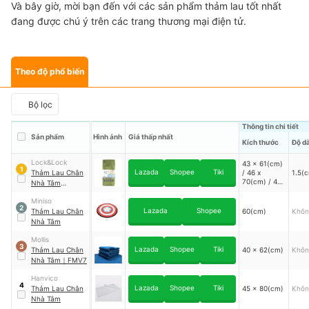
Và bây giờ, mời bạn đến với các sản phẩm thảm lau tốt nhất
đang được chú ý trên các trang thương mại điện tử.
Theo độ phổ biến
Bộ lọc
Thông tin chi tiết
Sản phẩm
Hình ảnh
Giá thấp nhất
Kích thước
Độ d
Lock&Lock
43 x 61(cm)
1
Lazada
Shopee
Tiki
Thảm Lau Chân
/ 46 x
1.5(
70(cm) / 43
Nhà Tắm
x 100(cm)
Memory Foam
Miniso
2
Lazada
Shopee
Thảm Lau Chân
60(cm)
Khôn
Nhà Tắm
Mollis
3
Lazada
Shopee
Tiki
Thảm Lau Chân
40 x 62(cm)
Khôn
Nhà Tắm
｜
FMV7
Hanvico
4
Lazada
Shopee
Tiki
Thảm Lau Chân
45 x 80(cm)
Khôn
Nhà Tắm