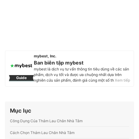
mybest, Inc.
Ban biên tập mybest
mybest là dịch vụ tư vấn thông tin tiêu dùng về các sản
phẩm, dịch vụ tốt và được ưa chuộng nhất dựa trên
Guide
nghiên cứu sản phẩm, đánh giá cùng một số thực
Xem tiếp
nghiệm và tư vấn từ các chuyên gia. Chúng tôi luôn cố
gắng cung cấp các thông tin mới và chuẩn xác nhất để
“GIÚP NGƯỜI DÙNG ĐƯA RA CÁC LỰA CHỌN” trong
hầu hết các lĩnh vực, từ Mỹ phẩm, Hàng tiêu dùng,
Thiết bị gia dụng đến các dịch vụ Tài chính, Chăm sóc
Mục lục
sức khỏe, v.v.
Profile của Ban biên tập mybest
Công Dụng Của Thảm Lau Chân Nhà Tắm
Cách Chọn Thảm Lau Chân Nhà Tắm