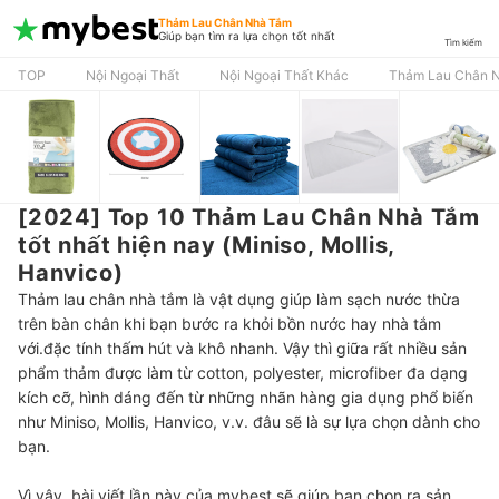
Thảm Lau Chân Nhà Tắm
Giúp bạn tìm ra lựa chọn tốt nhất
Tìm kiếm
TOP
Nội Ngoại Thất
Nội Ngoại Thất Khác
Thảm Lau Chân 
[2024] Top 10 Thảm Lau Chân Nhà Tắm
tốt nhất hiện nay (Miniso, Mollis,
Hanvico)
Thảm lau chân nhà tắm là vật dụng giúp làm sạch nước thừa
trên bàn chân khi bạn bước ra khỏi bồn nước hay nhà tắm
với.đặc tính thấm hút và khô nhanh. Vậy thì giữa rất nhiều sản
phẩm thảm được làm từ cotton, polyester, microfiber đa dạng
kích cỡ, hình dáng đến từ những nhãn hàng gia dụng phổ biến
như Miniso, Mollis, Hanvico, v.v. đâu sẽ là sự lựa chọn dành cho
bạn.
Vì vậy, bài viết lần này của mybest sẽ giúp bạn chọn ra sản