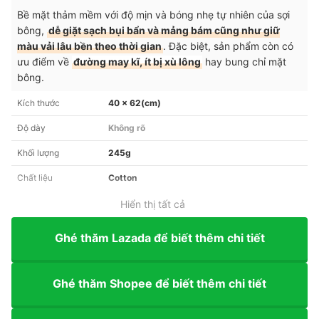
Bề mặt thảm mềm với độ mịn và bóng nhẹ tự nhiên của sợi
bông,
dễ giặt sạch bụi bẩn và mảng bám cũng như giữ
màu vải lâu bền theo thời gian
. Đặc biệt, sản phẩm còn có
ưu điểm về
đường may kĩ, ít bị xù lông
hay bung chỉ mặt
bông.
Kích thước
40 x 62(cm)
Độ dày
Không rõ
Khối lượng
245g
Chất liệu
Cotton
Hiển thị tất cả
Ghé thăm Lazada để biết thêm chi tiết
Ghé thăm Shopee để biết thêm chi tiết