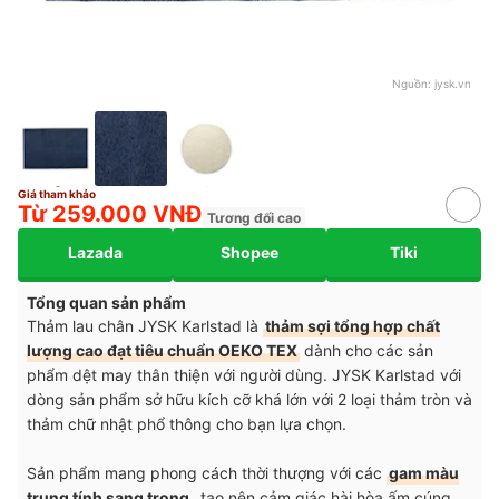
Nguồn:
jysk.vn
Giá tham khảo
Từ 259.000 VNĐ
Tương đối cao
Lazada
Shopee
Tiki
Tổng quan sản phẩm
Thảm lau chân JYSK Karlstad là
thảm sợi tổng hợp chất
lượng cao đạt tiêu chuẩn OEKO TEX
dành cho các sản
phẩm dệt may thân thiện với người dùng. JYSK Karlstad với
dòng sản phẩm sở hữu kích cỡ khá lớn với 2 loại thảm tròn và
thảm chữ nhật phổ thông cho bạn lựa chọn.
Sản phẩm mang phong cách thời thượng với các
gam màu
trung tính sang trọng
, tạo nên cảm giác hài hòa ấm cúng