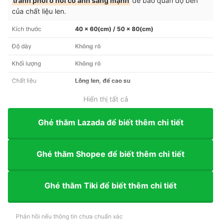
tránh phơi ở nơi có ánh sáng mạnh
để bảo quản độ bền
của chất liệu len.
Kích thước
40 x 60(cm) / 50 x 80(cm)
Độ dày
Không rõ
Khối lượng
Không rõ
Chất liệu
Lông len, đế cao su
Hiển thị tất cả
Ghé thăm Lazada để biết thêm chi tiết
Ghé thăm Shopee để biết thêm chi tiết
Ghé thăm Tiki để biết thêm chi tiết
Phản hồi nếu thông tin chưa chuẩn xác