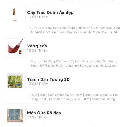
Đựng Nữ Trang Gỗ 2 Tầng, OEM | Hộp Đựng Nữ Trang Tròn 4 Tầng
Cây Treo Quần Áo đẹp
10 Sản Phẩm
BEYOURs | Cây Treo Quần Áo BEYOURs, VANGO | Cây Treo Quần
Áo VANGO V3, Xuân Hòa | Cây Treo Quần Áo Xuân Hòa | ZA-14-
00, IGA | Cây Treo Quần Áo IGA GP60 | GP60, Vivudecor | Cây
Treo Quần Áo Vivudecor Nhánh Nhôm
Võng Xếp
10 Sản Phẩm
Duy Lợi | Bộ Võng Xếp Inox - Cỡ Lớn, Vinanoi | Võng Xếp Khung
Thép | KVT32, Qui Phúc | Võng Inox Felix Lục Giác Phi 32, Ban
Mai | Võng Lưới In Sọc Số 9.3, Thép 60, Ban Mai | Bộ Khung Võng
Inox
Tranh Dán Tường 3D
10 Sản Phẩm
OEM | Tranh Dán Tường Cửa Sổ , OEM | Tranh Dán Tường 3D Hoa
Hồng, OEM | Tranh Dán Tường Cô Gái, OEM | Tranh Dán Tường
Trái Tim , OEM | Tranh Dán Tường Thác Nước
Màn Cửa Sổ đẹp
10 Sản Phẩm