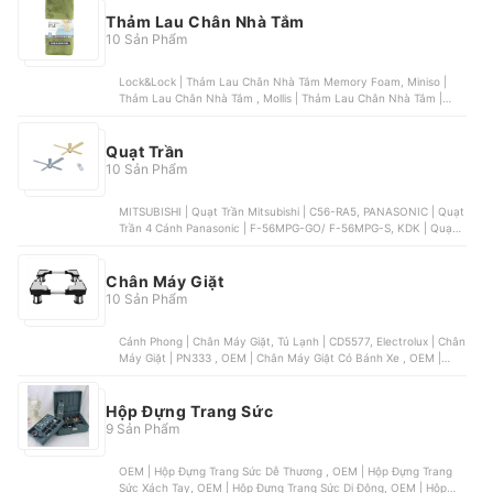
Thảm Lau Chân Nhà Tắm
10 Sản Phẩm
Lock&Lock | Thảm Lau Chân Nhà Tắm Memory Foam, Miniso |
Thảm Lau Chân Nhà Tắm , Mollis | Thảm Lau Chân Nhà Tắm |
FMV7, Hanvico | Thảm Lau Chân Nhà Tắm, Ghome | Thảm Lau
Chân Nhà Tắm Hoa Cúc | TC01
Quạt Trần
10 Sản Phẩm
MITSUBISHI | Quạt Trần Mitsubishi | C56-RA5, PANASONIC | Quạt
Trần 4 Cánh Panasonic | F-56MPG-GO/ F-56MPG-S, KDK | Quạt
Trần KDK | U60FW, HUNTER | Quạt Trần Hunter Beacon Hill, THỦ
ĐÔ LIGHTING | Quạt Trần Đèn Led THỦ ĐÔ LIGHTING
Chân Máy Giặt
10 Sản Phẩm
Cảnh Phong | Chân Máy Giặt, Tủ Lạnh | CD5577, Electrolux | Chân
Máy Giặt | PN333 , OEM | Chân Máy Giặt Có Bánh Xe , OEM |
Chân Máy Giặt Trụ Inox Cao Cấp , OEM | Chân Máy Giặt Chân Trụ
Bọc Bê Tông
Hộp Đựng Trang Sức
9 Sản Phẩm
OEM | Hộp Đựng Trang Sức Dễ Thương , OEM | Hộp Đựng Trang
Sức Xách Tay, OEM | Hộp Đựng Trang Sức Di Động, OEM | Hộp