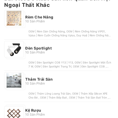
Ngoại Thất Khác
Rèm Che Nắng
10 Sản Phẩm
OEM | Rèm Dán Chống Nắng, OEM | Rèm Chống Nắng VIP01,
Vplus | Rèm Cuốn Chống Nắng Vplus, Duy Huệ | Rèm Chống Nắng
Duy Huệ, OEM | Rèm Dán Xếp Ly Vải Không Dệt
Đèn Spotlight
10 Sản Phẩm
OEM | Đèn Spotlight COB Y13 | Y13, OEM | Đèn Spotlight Mắt Ếch
7 W, OEM | Đèn Spotlight Trang Trí, OEM | Đèn Spotlight COB ,
OEM | Đèn Spotlight 3 Đèn | 6028
Thảm Trải Sàn
10 Sản Phẩm
OEM | Thảm Lông Loang Trải Sàn, OEM | Thảm Xốp Silicon XPE
Cho Bé , OEM | Thảm Bếp Bali , OEM | Thảm Trải Sàn Bali Tròn ,
OEM | Thảm Trải Sàn Bali Phòng Khách 5D
Kệ Rượu
10 Sản Phẩm