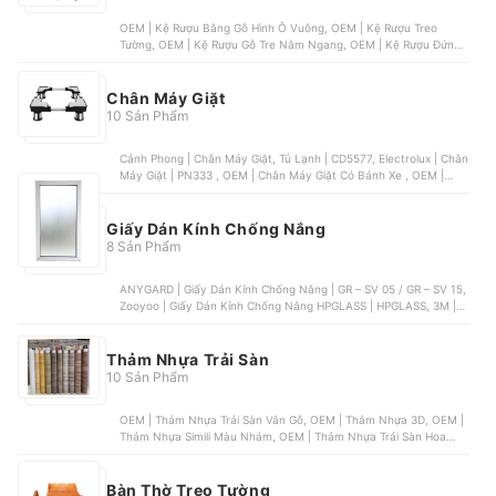
OEM | Kệ Rượu Bằng Gỗ Hình Ô Vuông, OEM | Kệ Rượu Treo
Tường, OEM | Kệ Rượu Gỗ Tre Nằm Ngang, OEM | Kệ Rượu Đứng
Hình Tròn Gỗ Đức Thành, OEM | Giá Đỡ Đựng 1 Chai Rượu Và Ly
Chân Máy Giặt
10 Sản Phẩm
Cảnh Phong | Chân Máy Giặt, Tủ Lạnh | CD5577, Electrolux | Chân
Máy Giặt | PN333 , OEM | Chân Máy Giặt Có Bánh Xe , OEM |
Chân Máy Giặt Trụ Inox Cao Cấp , OEM | Chân Máy Giặt Chân Trụ
Bọc Bê Tông
Giấy Dán Kính Chống Nắng
8 Sản Phẩm
ANYGARD | Giấy Dán Kính Chống Nắng | GR – SV 05 / GR – SV 15,
Zooyoo | Giấy Dán Kính Chống Nắng HPGLASS | HPGLASS, 3M |
Phim Trang Trí Kính FASARA | SH2FGLU, OEM | Giấy Dán Kính Cát
Mờ , OEM | Decal Dán Kính Phản Quang
Thảm Nhựa Trải Sàn
10 Sản Phẩm
OEM | Thảm Nhựa Trải Sàn Vân Gỗ, OEM | Thảm Nhựa 3D, OEM |
Thảm Nhựa Simili Màu Nhám, OEM | Thảm Nhựa Trải Sàn Hoa
Văn, OEM | Thảm Nhựa Lưới
Bàn Thờ Treo Tường