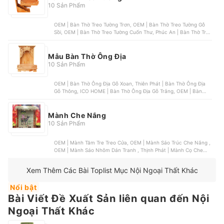
10 Sản Phẩm
OEM | Bàn Thờ Treo Tường Trơn, OEM | Bàn Thờ Treo Tường Gỗ
Sồi, OEM | Bàn Thờ Treo Tường Cuốn Thư, Phúc An | Bàn Thờ Treo
Tường Màu Trắng | 1T60, OEM | Bàn Thờ Treo Tường Chạm Rồng
Mẫu Bàn Thờ Ông Địa
10 Sản Phẩm
OEM | Bàn Thờ Ông Địa Gỗ Xoan, Thiên Phát | Bàn Thờ Ông Địa
Gỗ Thông, ICO HOME | Bàn Thờ Ông Địa Gỗ Trắng, OEM | Bàn
Thờ Ông Địa Gỗ Gõ Mái Chùa, OEM | Bàn Thờ Ông Địa Gỗ Ép
Mành Che Nắng
10 Sản Phẩm
OEM | Mành Tăm Tre Treo Cửa, OEM | Mành Sáo Trúc Che Nắng ,
OEM | Mành Sáo Nhôm Dán Tranh , Thịnh Phát | Mành Cọ Che
Nắng Kết Hợp Trang Trí , OEM | Mành Tăm Trang Trí Trần Nhà
Xem Thêm Các Bài Toplist Mục Nội Ngoại Thất Khác
Nổi bật
Bài Viết Đề Xuất Sản liên quan đến Nội
Ngoại Thất Khác