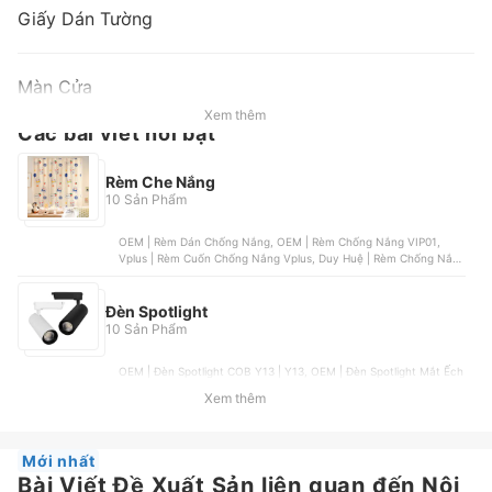
Giấy Dán Tường
Màn Cửa
Xem thêm
Các bài viết nổi bật
Rèm Che Nắng
10 Sản Phẩm
OEM | Rèm Dán Chống Nắng, OEM | Rèm Chống Nắng VIP01,
Vplus | Rèm Cuốn Chống Nắng Vplus, Duy Huệ | Rèm Chống Nắng
Duy Huệ, OEM | Rèm Dán Xếp Ly Vải Không Dệt
Đèn Spotlight
10 Sản Phẩm
OEM | Đèn Spotlight COB Y13 | Y13, OEM | Đèn Spotlight Mắt Ếch
7 W, OEM | Đèn Spotlight Trang Trí, OEM | Đèn Spotlight COB ,
Xem thêm
OEM | Đèn Spotlight 3 Đèn | 6028
Mới nhất
Bài Viết Đề Xuất Sản liên quan đến Nội