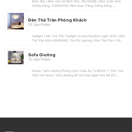
Minh Tâm | Rèm Cửa Sổ Minh Tâm, DELIHOME | Rèm Cuốn Trơn
Chống Nắng, VUADECOR | Rèm Voan Trắng Chống Nắng ,
Marytexco | Rèm Cửa Một Lớp , VUADCOR | Rèm Cửa Sổ Chống
Nắng Gấm
Đèn Thả Trần Phòng Khách
10 Sản Phẩm
Yeelight | Đèn Thả Trần Yeelight Crystal Pendant Light, IKEA | Đèn
Thả Trần IKEA KRUSNING, Thủ Đô Lighting | Đèn Thả Trần 3 Vòng
Thủ Đô Lighting | DD005-357, OEM | Đèn Thả Trần Bông Tuyết,
OEM | Đèn Thả Trần Ống Bơ | CD-204B
Sofa Giường
10 Sản Phẩm
Klosso | Sofa Giường Phong Cách Châu Âu | KSB005-T (Tím), Nội
Thất Vila Home | Sofa Giường Gỗ tích hợp Ngăn Kéo Để Đồ |
G905, Foshan Aonuolan Furniture | Ghế Sofa Giường có Ngăn
Chứa Đồ , MeisiLaiDeng | Sofa Giường Gỗ , BNS | Sofa Giường Lò
Xo | BNS-1806