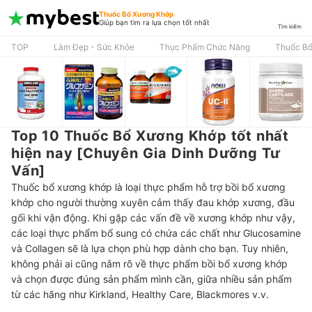
Thuốc Bổ Xương Khớp
Giúp bạn tìm ra lựa chọn tốt nhất
Tìm kiếm
TOP
Làm Đẹp - Sức Khỏe
Thực Phẩm Chức Năng
Thuốc Bổ
Top 10 Thuốc Bổ Xương Khớp tốt nhất
hiện nay [Chuyên Gia Dinh Dưỡng Tư
Vấn]
Thuốc bổ xương khớp là loại thực phẩm hỗ trợ bồi bổ xương
khớp cho người thường xuyên cảm thấy đau khớp xương, đầu
gối khi vận động. Khi gặp các vấn đề về xương khớp như vậy,
các loại thực phẩm bổ sung có chứa các chất như Glucosamine
và Collagen sẽ là lựa chọn phù hợp dành cho bạn. Tuy nhiên,
không phải ai cũng nắm rõ về thực phẩm bồi bổ xương khớp
và chọn được đúng sản phẩm mình cần, giữa nhiều sản phẩm
từ các hãng như Kirkland, Healthy Care, Blackmores v.v.