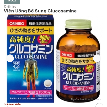
Orihiro
Viên Uống Bổ Sung Glucosamine
Nguồn:
health.orihiro.com
Giá tham khảo