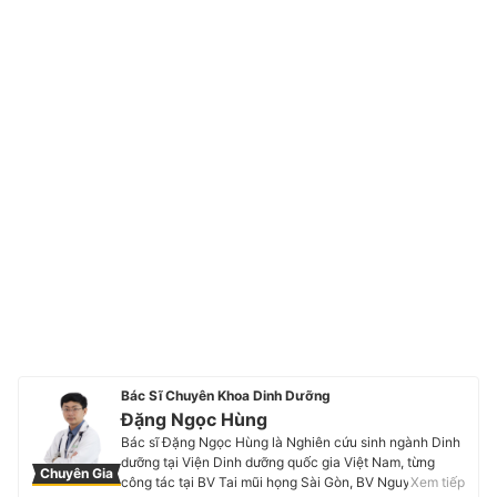
Bác Sĩ Chuyên Khoa Dinh Dưỡng
Đặng Ngọc Hùng
Bác sĩ Đặng Ngọc Hùng là Nghiên cứu sinh ngành Dinh
dưỡng tại Viện Dinh dưỡng quốc gia Việt Nam, từng
Chuyên Gia
công tác tại BV Tai mũi họng Sài Gòn, BV Nguyễn Tri
Xem tiếp