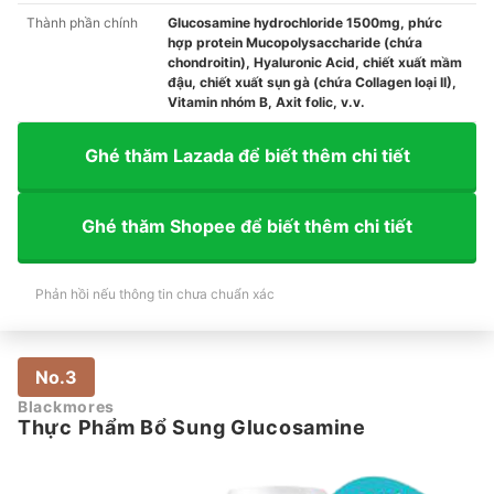
Thành phần chính
Glucosamine hydrochloride 1500mg, phức
hợp protein Mucopolysaccharide (chứa
chondroitin), Hyaluronic Acid, chiết xuất mầm
đậu, chiết xuất sụn gà (chứa Collagen loại II),
Vitamin nhóm B, Axit folic, v.v.
Ghé thăm Lazada để biết thêm chi tiết
Ghé thăm Shopee để biết thêm chi tiết
Phản hồi nếu thông tin chưa chuẩn xác
No.3
Blackmores
Thực Phẩm Bổ Sung Glucosamine