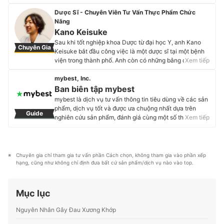
Phương. Ngoài bác sĩ, anh còn đảm nhiệm rất nhiều vai
trò khác như Nhà sáng lập hệ thống Dinh dưỡng y học
Dược Sĩ - Chuyên Viên Tư Vấn Thực Phẩm Chức
đầu tiên tại Việt Nam - H&H Nutrition; Giảng viên cơ
Năng
hữu tại Bộ môn Dinh dưỡng và Khoa Sức khỏe môi
Kano Keisuke
trường – nghề nghiệp tại Viện nghiên cứu và đào tạo y
Sau khi tốt nghiệp khoa Dược từ đại học Y, anh Kano
Chuyên Gia
khoa liên tục; Giảng viên thỉnh giảng Trường Cao đẳng
Keisuke bắt đầu công việc là một dược sĩ tại một bệnh
Y dược Pasteur; Giảng viên Tổ chức phi chính phủ LIFE.
viện trong thành phố. Anh còn có những bằng cấp khác
Xem tiếp
Profile của Đặng Ngọc Hùng
từ Nutrition Support Team, Sports Pharmacists,
Certified Diabetes Educator of Japan. Trên các trang
mybest, Inc.
mạng xã hội và blog của bản thân, anh cũng chia sẻ rất
Ban biên tập mybest
nhiều kiến thức bổ ích về dinh dưỡng và sức khỏe.
mybest là dịch vụ tư vấn thông tin tiêu dùng về các sản
Profile của Kano Keisuke
phẩm, dịch vụ tốt và được ưa chuộng nhất dựa trên
Guide
nghiên cứu sản phẩm, đánh giá cùng một số thực
Xem tiếp
nghiệm và tư vấn từ các chuyên gia. Chúng tôi luôn cố
gắng cung cấp các thông tin mới và chuẩn xác nhất để
“GIÚP NGƯỜI DÙNG ĐƯA RA CÁC LỰA CHỌN” trong
hầu hết các lĩnh vực, từ Mỹ phẩm, Hàng tiêu dùng,
Chuyên gia chỉ tham gia tư vấn phần Cách chọn, không tham gia vào phần xếp 
Thiết bị gia dụng đến các dịch vụ Tài chính, Chăm sóc
hạng, cũng như không chỉ định đưa bất cứ sản phẩm/dịch vụ nào vào top.
sức khỏe, v.v.
Profile của Ban biên tập mybest
Mục lục
Nguyên Nhân Gây Đau Xương Khớp