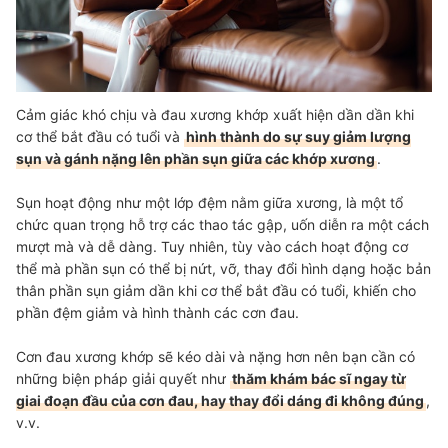
Thêm Nhiều Sản Phẩm Bổ Sung Glucosamine
Cảm giác khó chịu và đau xương khớp xuất hiện dần dần khi
cơ thể bắt đầu có tuổi và
hình thành do sự suy giảm lượng
sụn và gánh nặng lên phần sụn giữa các khớp xương
.
Sụn hoạt động như một lớp đệm nằm giữa xương, là một tổ
chức quan trọng hỗ trợ các thao tác gập, uốn diễn ra một cách
mượt mà và dễ dàng. Tuy nhiên, tùy vào cách hoạt động cơ
thể mà phần sụn có thể bị nứt, vỡ, thay đổi hình dạng hoặc bản
thân phần sụn giảm dần khi cơ thể bắt đầu có tuổi, khiến cho
phần đệm giảm và hình thành các cơn đau.
Cơn đau xương khớp sẽ kéo dài và nặng hơn nên bạn cần có
những biện pháp giải quyết như
thăm khám bác sĩ ngay từ
giai đoạn đầu của cơn đau, hay thay đổi dáng đi không đúng
,
v.v.