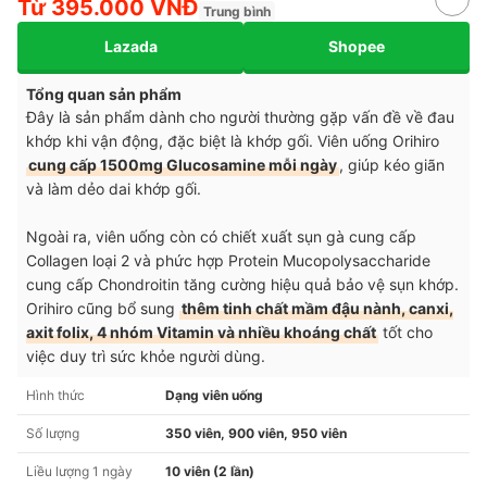
Từ 395.000 VNĐ
Trung bình
Lazada
Shopee
Tổng quan sản phẩm
Đây là sản phẩm dành cho người thường gặp vấn đề về đau
khớp khi vận động, đặc biệt là khớp gối. Viên uống Orihiro
cung cấp 1500mg Glucosamine mỗi ngày
, giúp kéo giãn
và làm dẻo dai khớp gối.
Ngoài ra, viên uống còn có chiết xuất sụn gà cung cấp
Collagen loại 2 và phức hợp Protein Mucopolysaccharide
cung cấp Chondroitin tăng cường hiệu quả bảo vệ sụn khớp.
Orihiro cũng bổ sung
thêm tinh chất mầm đậu nành, canxi,
axit folix, 4 nhóm Vitamin và nhiều khoáng chất
tốt cho
việc duy trì sức khỏe người dùng.
Hình thức
Dạng viên uống
Số lượng
350 viên, 900 viên, 950 viên
Liều lượng 1 ngày
10 viên (2 lần)