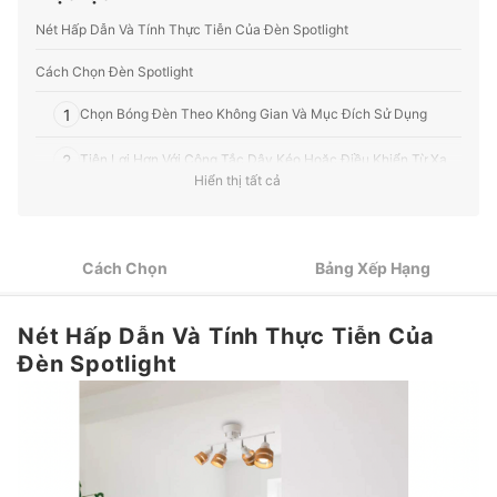
sức khỏe, v.v.
Profile của Ban biên tập mybest
Nét Hấp Dẫn Và Tính Thực Tiễn Của Đèn Spotlight
Cách Chọn Đèn Spotlight
1
Chọn Bóng Đèn Theo Không Gian Và Mục Đích Sử Dụng
2
Tiện Lợi Hơn Với Công Tắc Dây Kéo Hoặc Điều Khiển Từ Xa
Hiển thị tất cả
3
Chọn Loại Đèn Nhẹ Để Dễ Lắp Đặt
Top 10 Đèn Spotlight tốt nhất được ưa chuộng (Tư vấn mua)
Cách Chọn
Bảng Xếp Hạng
Tô Điểm Phòng Ốc Với Nhiều Loại Đèn Khác Nhau
Nét Hấp Dẫn Và Tính Thực Tiễn Của
Đèn Spotlight