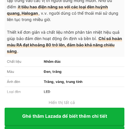
tập trung vào các vị trí người dùng mong muốn. Nhờ ưu
điểm
ít tiêu hao điện năng so với các loại đèn huỳnh
quang, Halogan
, v.v.
người dùng có thể thoải mái sử dụng
liên tục trong nhiều giờ.
Thiết kế đơn giản và chất liệu nhôm phân tán nhiệt hiệu quả
giúp bảo đảm đèn hoạt động ổn định và bền bỉ.
Chỉ số hoàn
màu RA đạt khoảng 80 trở lên, đảm bảo khả năng chiếu
sáng
.
Chất liệu
Nhôm đúc
Màu
Đen, trắng
Ánh đèn
Trắng, vàng, trung tính
Loại đèn
LED
Hiển thị tất cả
Ghé thăm Lazada để biết thêm chi tiết