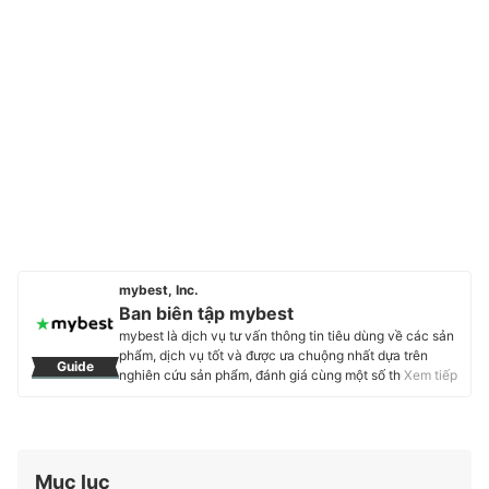
mybest, Inc.
Ban biên tập mybest
mybest là dịch vụ tư vấn thông tin tiêu dùng về các sản
phẩm, dịch vụ tốt và được ưa chuộng nhất dựa trên
Guide
nghiên cứu sản phẩm, đánh giá cùng một số thực
Xem tiếp
nghiệm và tư vấn từ các chuyên gia. Chúng tôi luôn cố
gắng cung cấp các thông tin mới và chuẩn xác nhất để
“GIÚP NGƯỜI DÙNG ĐƯA RA CÁC LỰA CHỌN” trong
hầu hết các lĩnh vực, từ Mỹ phẩm, Hàng tiêu dùng,
Thiết bị gia dụng đến các dịch vụ Tài chính, Chăm sóc
Mục lục