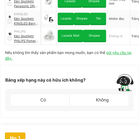
Lazada
Shopee
Đèn Spotlight
Trắn
tinh
Panasonic DN
Series 7 W
KINGLED
9
Lazada
Shopee
Tiki
Đèn Spotlight
Nhôm đúc
Trắn
KINGLED Beryl
｜
DTL-12
PHILIPS
10
Lazada Mall
Shopee
Đèn Spotlight
Không rõ
Trắn
PHILIPS Pomeron
｜
5977
Nếu không tìm thấy sản phẩm bạn mong muốn, bạn có thể
gửi yêu cầu tại
đây.
Bảng xếp hạng này có hữu ích không?
Có
Không
No.1