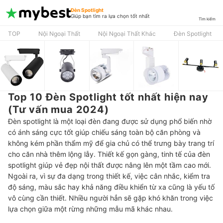
Đèn Spotlight
Giúp bạn tìm ra lựa chọn tốt nhất
Tìm kiếm
TOP
Nội Ngoại Thất
Nội Ngoại Thất Khác
Đèn Spotlight
Top 10 Đèn Spotlight tốt nhất hiện nay
(Tư vấn mua 2024)
Đèn spotlight là một loại đèn đang được sử dụng phổ biến nhờ
có ánh sáng cực tốt giúp chiếu sáng toàn bộ căn phòng và
không kém phần thẩm mỹ để gia chủ có thể trưng bày trang trí
cho căn nhà thêm lộng lẫy. Thiết kế gọn gàng, tinh tế của đèn
spotlight giúp vẻ đẹp nội thất được nâng lên một tầm cao mới.
Ngoài ra, vì sự đa dạng trong thiết kế, việc cân nhắc, kiểm tra
độ sáng, màu sắc hay khả năng điều khiển từ xa cũng là yếu tố
vô cùng cần thiết. Nhiều người hẳn sẽ gặp khó khăn trong việc
lựa chọn giữa một rừng những mẫu mã khác nhau.