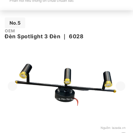
Phản hồi nếu thông tin chưa chuẩn xác
No.5
OEM
Đèn Spotlight 3 Đèn
｜
6028
Nguồn:
lazada.vn