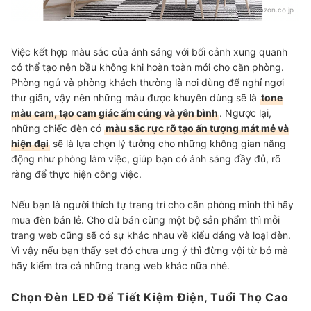
Nguồn:
amazon.co.jp
Việc kết hợp màu sắc của ánh sáng với bối cảnh xung quanh
có thể tạo nên bầu không khi hoàn toàn mới cho căn phòng.
Phòng ngủ và phòng khách thường là nơi dùng để nghỉ ngơi
thư giãn, vậy nên những màu được khuyên dùng sẽ là
tone
màu cam, tạo cam giác ấm cúng và yên bình
. Ngược lại,
những chiếc đèn có
màu sắc rực rỡ tạo ấn tượng mát mẻ và
hiện đại
sẽ là lựa chọn lý tưởng cho những không gian năng
động như phòng làm việc, giúp bạn có ánh sáng đầy đủ, rõ
ràng để thực hiện công việc.
Nếu bạn là người thích tự trang trí cho căn phòng mình thì hãy
mua đèn bán lẻ. Cho dù bán cùng một bộ sản phẩm thì mỗi
trang web cũng sẽ có sự khác nhau về kiểu dáng và loại đèn.
Vì vậy nếu bạn thấy set đó chưa ưng ý thì đừng vội từ bỏ mà
hãy kiểm tra cả những trang web khác nữa nhé.
Chọn Đèn LED Để Tiết Kiệm Điện, Tuổi Thọ Cao