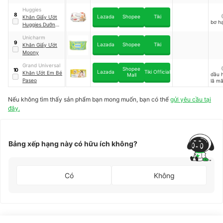
Dermo Soothing
Huggies
Wipes
8
（
Lazada
Shopee
Tiki
Khăn Giấy Ướt
bơ h
Huggies Dưỡng
Ẩm
Unicharm
9
Lazada
Shopee
Tiki
Khăn Giấy Ướt
Moony
Grand Universal
（
Shopee
10
Lazada
Tiki Official
Khăn Ướt Em Bé
dầu 
Mall
Paseo
lã mã
jojo
Nếu không tìm thấy sản phẩm bạn mong muốn, bạn có thể
gửi yêu cầu tại
đây.
Bảng xếp hạng này có hữu ích không?
Có
Không