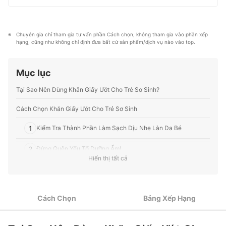
cho người Việt.
nghiệm và tư vấn từ các chuyên gia. Chúng tôi luôn cố
Profile của Ngô Lan
gắng cung cấp các thông tin mới và chuẩn xác nhất để
“GIÚP NGƯỜI DÙNG ĐƯA RA CÁC LỰA CHỌN” trong
hầu hết các lĩnh vực, từ Mỹ phẩm, Hàng tiêu dùng,
Chuyên gia chỉ tham gia tư vấn phần Cách chọn, không tham gia vào phần xếp 
Thiết bị gia dụng đến các dịch vụ Tài chính, Chăm sóc
hạng, cũng như không chỉ định đưa bất cứ sản phẩm/dịch vụ nào vào top.
sức khỏe, v.v.
Profile của Ban biên tập mybest
Mục lục
Tại Sao Nên Dùng Khăn Giấy Ướt Cho Trẻ Sơ Sinh?
Cách Chọn Khăn Giấy Ướt Cho Trẻ Sơ Sinh
1
Kiểm Tra Thành Phần Làm Sạch Dịu Nhẹ Làn Da Bé
2
Đừng Quên Yếu Tố Dưỡng Ẩm!
Hiển thị tất cả
3
Chọn Khăn Giấy Ướt Không Dệt, Bản Lớn Dày Dặn
4
Chọn Hương Thơm Dịu Nhẹ Hoặc Không Mùi
Cách Chọn
Bảng Xếp Hạng
5
Chọn Kiểu Bao Bì Tiện Lợi Sử Dụng