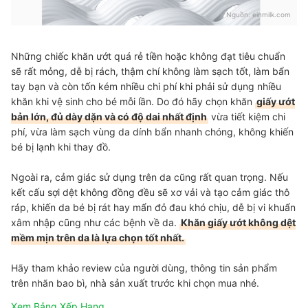
Nguồn:
einmilk.com
Những chiếc khăn ướt quá rẻ tiền hoặc không đạt tiêu chuẩn
sẽ rất mỏng, dễ bị rách, thậm chí không làm sạch tốt, làm bẩn
tay bạn và còn tốn kém nhiều chi phí khi phải sử dụng nhiều
khăn khi vệ sinh cho bé mỗi lần. Do đó hãy chọn khăn
giấy ướt
bản lớn, đủ dày dặn và có độ dai nhất định
vừa tiết kiệm chi
phí, vừa làm sạch vùng da dính bẩn nhanh chóng, không khiến
bé bị lạnh khi thay đồ.
Ngoài ra, cảm giác sử dụng trên da cũng rất quan trọng. Nếu
kết cấu sợi dệt không đồng đều sẽ xơ vải và tạo cảm giác thô
ráp, khiến da bé bị rát hay mẩn đỏ đau khó chịu, dễ bị vi khuẩn
xâm nhập cũng như các bệnh về da.
Khăn giấy ướt không dệt
mềm mịn trên da là lựa chọn tốt nhất.
Hãy tham khảo review của người dùng, thông tin sản phẩm
trên nhãn bao bì, nhà sản xuất trước khi chọn mua nhé.
Xem Bảng Xếp Hạng