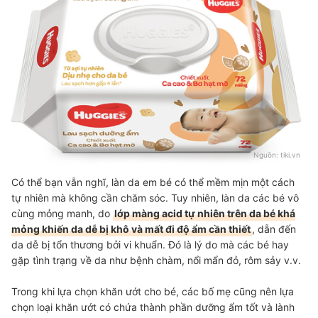
Nguồn:
tiki.vn
Có thể bạn vẫn nghĩ, làn da em bé có thể mềm mịn một cách
tự nhiên mà không cần chăm sóc. Tuy nhiên, làn da các bé vô
cùng mỏng manh, do
lớp màng acid tự nhiên trên da bé khá
mỏng khiến da dễ bị khô và mất đi độ ẩm cần thiết
, dẫn đến
da dễ bị tổn thương bởi vi khuẩn. Đó là lý do mà các bé hay
gặp tình trạng về da như bệnh chàm, nổi mẩn đỏ, rôm sảy v.v.
Trong khi lựa chọn khăn ướt cho bé, các bố mẹ cũng nên lựa
chọn loại khăn ướt có chứa thành phần dưỡng ẩm tốt và lành