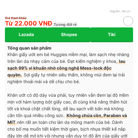
Nguồn:
tiki.vn
Giá tham khảo
Từ 22.000 VNĐ
Tương đối rẻ
Lazada
Shopee
Tiki
Tổng quan sản phẩm
Khăn giấy ướt em bé Huggies mềm mại, làm sạch nhẹ nhàng
trên làn da nhạy cảm của bé. Đạt kiểm nghiệm y khoa,
lau
sạch 99% vi khuẩn nhờ công nghệ Mess-lock độc
quyền.
Sợi giấy tự nhiên siêu thấm, không mùi đem lại trải
nghiệm thoải mái và dễ chịu cho bé.
Khăn ướt có độ dày vừa phải, tuy nhiên vẫn đem lại độ mềm
mịn với hàm lượng bột giấy cao, đi cùng khả năng thấm hút
tốt và khoá chặt chất lỏng, dễ lau sạch vết bẩn mà không
cần tốn quá nhiều công sức.
Không chứa cồn, Paraben và
MIT
nên rất an toàn cho làn da mỏng manh của bé. Dành
cho bố mẹ muốn tiết kiệm thời gian, bịch nhựa thiết kế nắp
đậy lớn dễ mở khi vội nhưng vẫn duy trì độ ẩm của giấy ướt