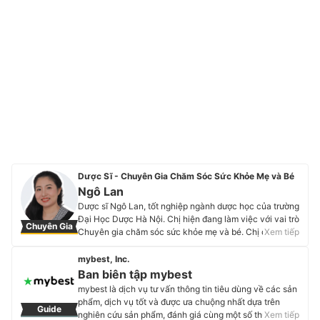
Dược Sĩ - Chuyên Gia Chăm Sóc Sức Khỏe Mẹ và Bé
Ngô Lan
Dược sĩ Ngô Lan, tốt nghiệp ngành dược học của trường
Đại Học Dược Hà Nội. Chị hiện đang làm việc với vai trò
Chuyên Gia
Chuyên gia chăm sóc sức khỏe mẹ và bé. Chị đã tham
Xem tiếp
gia tư vấn dinh dưỡng và chăm sóc sức khỏe hiệu quả
cho hơn 100000 mẹ và bé Việt Nam. Bên cạnh đó, chị
mybest, Inc.
đã tham gia nghiên cứu đề tài khoa học cấp quốc gia
Ban biên tập mybest
và bảo vệ thành công về lĩnh vực bào chế sử dụng
mybest là dịch vụ tư vấn thông tin tiêu dùng về các sản
thuốc. Chị cũng có kinh nghiệm hơn 7 năm tư vấn sử
phẩm, dịch vụ tốt và được ưa chuộng nhất dựa trên
Guide
dụng thuốc và các sản phẩm bổ sung bảo vệ sức khỏe
nghiên cứu sản phẩm, đánh giá cùng một số thực
Xem tiếp