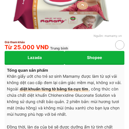
Nguồn:
mamamy.vn
Giá tham khảo
Từ 25.000 VNĐ
Trung bình
Lazada
Shopee
Tổng quan sản phẩm
Khăn giấy ướt cho trẻ sơ sinh Mamamy được làm từ sợi vải
không dệt cao cấp đem lại cảm giác mềm mại, không xơ vải.
Ngoài
diệt khuẩn từng tờ bằng tia cực tím
, công thức còn
chứa chất diệt khuẩn Chloherxidine Gluconate Solution và
không sử dụng chất bảo quản. 2 phiên bản: mùi hương tươi
mát (màu hồng) và không mùi (màu xanh) cho bạn lựa chọn
mùi hương phù hợp với bé nhất.
Đồng thời, làn da của bé sẽ được dưỡng ẩm từ tinh chất