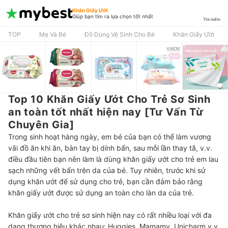
Khăn Giấy Ướt
Giúp bạn tìm ra lựa chọn tốt nhất
Tìm kiếm
TOP
Mẹ Và Bé
Đồ Dùng Vệ Sinh Cho Bé
Khăn Giấy Ướt
Top 10 Khăn Giấy Ướt Cho Trẻ Sơ Sinh
an toàn tốt nhất hiện nay [Tư Vấn Từ
Chuyên Gia]
Trong sinh hoạt hàng ngày, em bé của bạn có thể làm vương
vãi đồ ăn khi ăn, bàn tay bị dính bẩn, sau mỗi lần thay tã, v.v.
điều đầu tiên bạn nên làm là dùng khăn giấy ướt cho trẻ em lau
sạch những vết bẩn trên da của bé. Tuy nhiên, trước khi sử
dụng khăn ướt để sử dụng cho trẻ, bạn cần đảm bảo rằng
khăn giấy ướt được sử dụng an toàn cho làn da của trẻ.
Khăn giấy ướt cho trẻ sơ sinh hiện nay có rất nhiều loại với đa
dạng thương hiệu khác nhau: Huggies, Mamamy, Unicharm v.v.