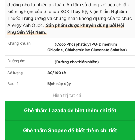
đường nho tự nhiên an toàn. An tâm sử dụng với tiêu chuẩn
kiểm nghiệm của tổ chức SGS Thuỵ Sỹ, Viện Kiểm Nghiệm
Thuốc Trung Ương và chứng nhận không dị ứng của tổ chức
Allergy Anh Quốc.
Sản phẩm được khuyên dùng bởi Hội
Phụ Sản Việt Nam.
Kháng khuẩn
（Coco Phosphatidyl PG-Dimonium
Chloride, Chloherxidine Gluconate Solution）
Dưỡng ẩm
（Đường nho thiên nhiên）
Số lượng
80/100 tờ
Bao bì
Bịch nắp đậy
Hiển thị tất cả
Ghé thăm Lazada để biết thêm chi tiết
Ghé thăm Shopee để biết thêm chi tiết