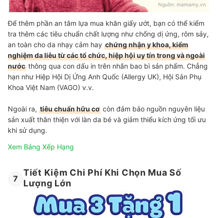
Nguồn:
mamamy.vn
Để thêm phần an tâm lựa mua khăn giấy ướt, bạn có thể kiểm
tra thêm các tiêu chuẩn chất lượng như chống dị ứng, rôm sảy,
an toàn cho da nhạy cảm hay
chứng nhận y khoa, kiểm
nghiệm da liễu từ các tổ chức, hiệp hội uy tín trong và ngoài
nước
thông qua con dấu in trên nhãn bao bì sản phẩm. Chẳng
hạn như Hiệp Hội Dị Ứng Anh Quốc (Allergy UK), Hội Sản Phụ
Khoa Việt Nam (VAGO) v.v.
Ngoài ra,
tiêu chuẩn hữu cơ
còn đảm bảo nguồn nguyên liệu
sản xuất thân thiện với làn da bé và giảm thiểu kích ứng tối ưu
khi sử dụng.
Xem Bảng Xếp Hạng
Tiết Kiệm Chi Phí Khi Chọn Mua Số
7
Lượng Lớn