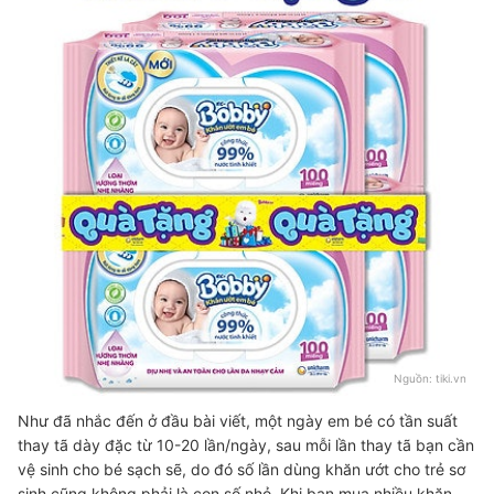
Nguồn:
tiki.vn
Như đã nhắc đến ở đầu bài viết, một ngày em bé có tần suất
thay tã dày đặc từ 10-20 lần/ngày, sau mỗi lần thay tã bạn cần
vệ sinh cho bé sạch sẽ, do đó số lần dùng khăn ướt cho trẻ sơ
sinh cũng không phải là con số nhỏ. Khi bạn mua nhiều khăn