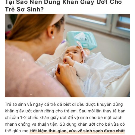
Tại Sao Nên Dùng Khăn Giấy Ướt Cho
6
An Tâm Sử Dụng Với Tiêu Chuẩn Chất Lượng Uy Tín
Trẻ Sơ Sinh?
7
Tiết Kiệm Chi Phí Khi Chọn Mua Số Lượng Lớn
8
Xem Xét Khả Năng Tan Trong Nước, Phân Huỷ Sinh Học
Top 10 Khăn Giấy Ướt Cho Trẻ Sơ Sinh tốt nhất được ưa chuộng (Tư
vấn mua)
Sản Phẩm Gợi Ý Từ Chuyên Gia
Các Kiến Thức Về Cách Dùng Khăn Giấy Ướt Cho Trẻ Sơ Sinh - Tư
Vấn Bởi DS. Ngô Lan
Nếu Bé Bị Kích Ứng Khi Dùng Thì Nên Xử Trí Như Thế Nào?
Khi Bé Nóng Sốt Có Thể Dùng Khăn Ướt Để Làm Giảm Nhiệt Được
Trẻ sơ sinh và ngay cả trẻ đã biết đi đều được khuyên dùng
Không ? Có Ảnh Hưởng Gì Không?
khăn giấy ướt dành riêng cho trẻ em. Sau mỗi lần thay tã bạn
Để Lau Mông Cho Bé, Nên Dùng Khăn Ướt Hay Khăn Giấy Khô?
chỉ cần 1-2 chiếc khăn giấy ướt để vệ sinh cho bé một cách
nhanh chóng và thuận tiện. Sử dụng khăn ướt cho bé vừa có
Chăm Sóc Làn Da Bé Yêu Mỗi Ngày
thể giúp mẹ
tiết kiệm thời gian, vừa vệ sinh sạch được chất