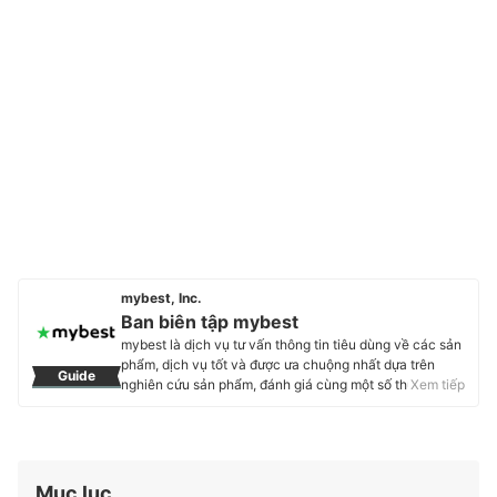
mybest, Inc.
Ban biên tập mybest
mybest là dịch vụ tư vấn thông tin tiêu dùng về các sản
phẩm, dịch vụ tốt và được ưa chuộng nhất dựa trên
Guide
nghiên cứu sản phẩm, đánh giá cùng một số thực
Xem tiếp
nghiệm và tư vấn từ các chuyên gia. Chúng tôi luôn cố
gắng cung cấp các thông tin mới và chuẩn xác nhất để
“GIÚP NGƯỜI DÙNG ĐƯA RA CÁC LỰA CHỌN” trong
hầu hết các lĩnh vực, từ Mỹ phẩm, Hàng tiêu dùng,
Thiết bị gia dụng đến các dịch vụ Tài chính, Chăm sóc
Mục lục