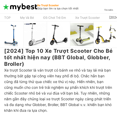
Xe Trượt Scooter
Giúp bạn tìm ra lựa chọn tốt nhất
Tìm kiếm
[2024
TOP
Mẹ Và Bé
Đồ Chơi Trẻ Em
Xe Trượt Scooter
[2024] Top 10 Xe Trượt Scooter Cho Bé
tốt nhất hiện nay (BBT Global, Globber,
Broller)
Xe trượt Scooter là ván trượt có bánh xe nhỏ và tay lái mà bạn
thường bắt gặp tại công viên hay phố đi bộ. Chắc hẳn bạn
cũng đã từng thử qua chiếc xe thú vị này. Hiển nhiên, bạn
cũng muốn cho con trẻ trải nghiệm sự phấn khích khi trượt trên
chiếc Scooter nhỏ bé và vui đùa với bạn bè. Tuy nhiên, những
năm gần đây chủng loại xe trượt Scooter ngày càng phát triển
và đa dạng như Globber, Broller, BBT Global v.v. khiến bạn khó
khăn khi đưa ra lựa chọn.