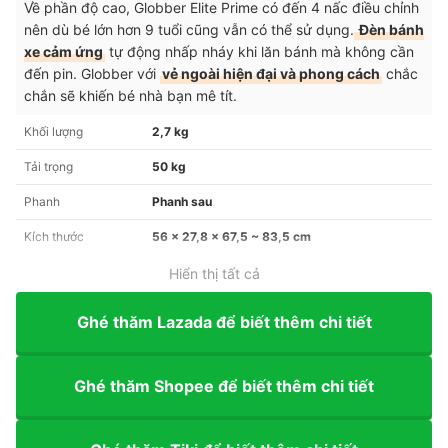
Về phần độ cao, Globber Elite Prime có đến 4 nấc điều chỉnh
nên dù bé lớn hơn 9 tuổi cũng vẫn có thể sử dụng.
Đèn bánh
xe cảm ứng
tự động nhấp nháy khi lăn bánh mà không cần
đến pin. Globber với
vẻ ngoài hiện đại và phong cách
chắc
chắn sẽ khiến bé nhà bạn mê tít.
Khối lượng
2,7 kg
Tải trọng
50 kg
Phanh
Phanh sau
Kích thước
56 x 27,8 x 67,5 ~ 83,5 cm
Hiển thị tất cả
Ghé thăm Lazada để biết thêm chi tiết
Ghé thăm Shopee để biết thêm chi tiết