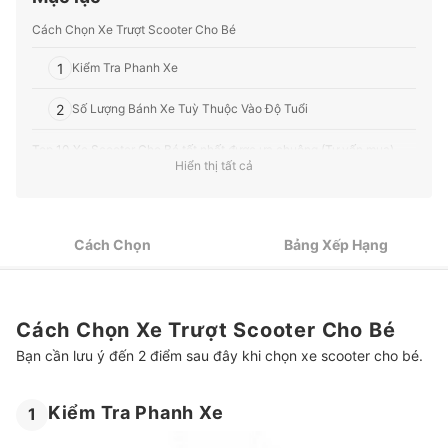
sức khỏe, v.v.
Profile của Ban biên tập mybest
Cách Chọn Xe Trượt Scooter Cho Bé
1
Kiểm Tra Phanh Xe
2
Số Lượng Bánh Xe Tuỳ Thuộc Vào Độ Tuổi
Top 10 Xe Scooter Cho Bé tốt nhất được ưa chuộng (Tư vấn mua)
Hiển thị tất cả
Tham Khảo Các Loại Xe Khác Cho Bé
Cách Chọn
Bảng Xếp Hạng
Cách Chọn Xe Trượt Scooter Cho Bé
Bạn cần lưu ý đến 2 điểm sau đây khi chọn xe scooter cho bé.
Kiểm Tra Phanh Xe
1