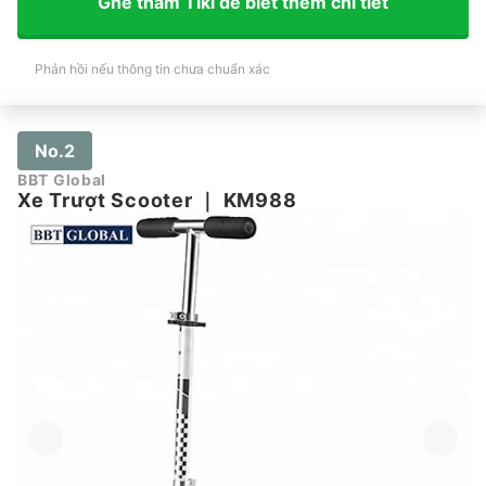
Ghé thăm Tiki để biết thêm chi tiết
Phản hồi nếu thông tin chưa chuẩn xác
No.2
BBT Global
Xe Trượt Scooter
｜
KM988