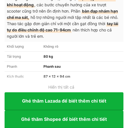
khi hoạt động
, các bước chuyển hướng của xe trượt
scooter cũng trở nên ổn định hơn. Phần
bàn đạp nhám hạn
chế ma sát,
hỗ trợ những người mới tập nhất là các bé nhỏ.
Thao tác gập đơn giản chỉ với một cần gạt đồng thời
tay lái
tự do điều chỉnh độ cao 71-94cm
nên thích hợp cho cả
người lớn và trẻ em.
Khối lượng
Không rõ
Tải trọng
80 kg
Phanh
Phanh sau
Kích thước
87 x 12 x 94 cm
Hiển thị tất cả
Ghé thăm Lazada để biết thêm chi tiết
Ghé thăm Shopee để biết thêm chi tiết