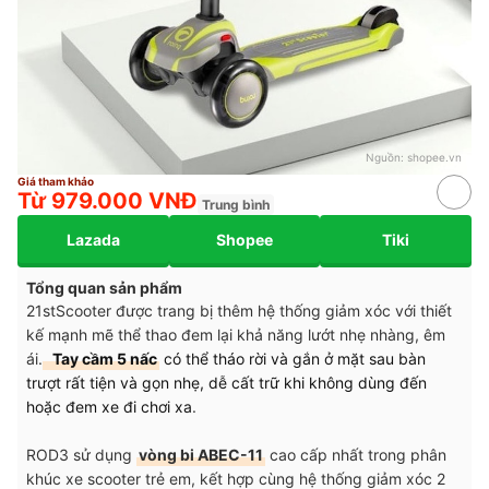
Nguồn:
shopee.vn
Giá tham khảo
Từ 979.000 VNĐ
Trung bình
Lazada
Shopee
Tiki
Tổng quan sản phẩm
21stScooter được trang bị thêm hệ thống giảm xóc với thiết
kế mạnh mẽ thể thao đem lại khả năng lướt nhẹ nhàng, êm
ái.
Tay cầm 5 nấc
có thể tháo rời và gắn ở mặt sau bàn
trượt rất tiện và gọn nhẹ, dễ cất trữ khi không dùng đến
hoặc đem xe đi chơi xa
.
ROD3 sử dụng
vòng bi ABEC-11
cao cấp nhất trong phân
khúc xe scooter trẻ em, kết hợp cùng hệ thống giảm xóc 2