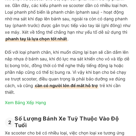
xe. Gần đây, các kiểu phanh xe scooter dần có nhiều loại hơn.
Loại phanh phổ biến là phanh chân (phanh sau) - hoạt động
nhờ ma sát khi đạp lên bánh sau, ngoài ra còn có dạng phanh
tay (phanh trước) được gắn trực tiếp vào tay lái (ghi đông) như
xe máy. Xét về tổng thể chẳng hạn như yếu tố dễ sử dụng thì
phanh tay là lựa chọn tốt nhất
.
Đối với loại phanh chân, khi muốn dừng lại bạn sẽ cần dẫm lên
nắp nhựa ở bánh sau, khi đó lực ma sát khiến cho vỏ và lốp dễ
bị bong tróc, đồng thời có thể nghe thấy tiếng động lạ hoặc
phần nắp cũng có thể bị bung ra. Vì vậy khi bạn cho bé chạy
xe trượt scooter, điều quan trọng là phải bảo dưỡng xe đúng
cách, và cũng
cần có người lớn để mắt hỗ trợ
trẻ khi cần
thiết.
Xem Bảng Xếp Hạng
Số Lượng Bánh Xe Tuỳ Thuộc Vào Độ
2
Tuổi
Xe scooter cho bé có nhiều loại, việc chọn loại xe tương ứng