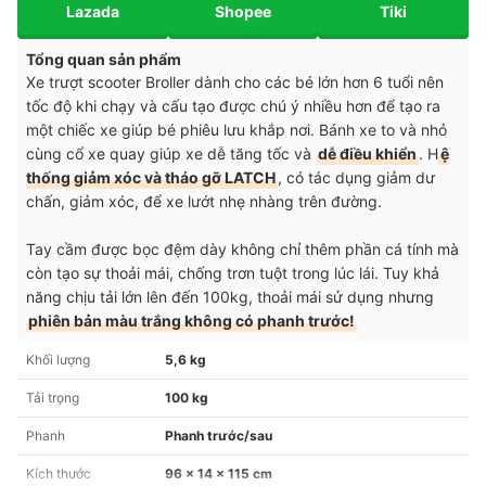
Lazada
Shopee
Tiki
Tổng quan sản phẩm
Xe trượt scooter Broller dành cho các bé lớn hơn 6 tuổi nên
tốc độ khi chạy và cấu tạo được chú ý nhiều hơn để tạo ra
một chiếc xe giúp bé phiêu lưu khắp nơi. Bánh xe to và nhỏ
cùng cổ xe quay giúp xe dễ tăng tốc và
dễ điều khiển
. H
ệ
thống giảm xóc và tháo gỡ LATCH
, có tác dụng giảm dư
chấn, giảm xóc, để xe lướt nhẹ nhàng trên đường.
Tay cầm được bọc đệm dày không chỉ thêm phần cá tính mà
còn tạo sự thoải mái, chống trơn tuột trong lúc lái. Tuy khả
năng chịu tải lớn lên đến 100kg, thoải mái sử dụng nhưng
phiên bản màu trắng không có phanh trước!
Khối lượng
5,6 kg
Tải trọng
100 kg
Phanh
Phanh trước/sau
Kích thước
96 x 14 x 115 cm