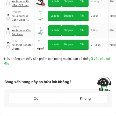
Lazada
Shopee
Tiki
Xe Scooter Đa
Không rõ
20 k
Năng 5 Trong 1
ROADSTAR
ZYCOM
8
Lazada
Shopee
Tiki
Xe Scooter 3
2,3 kg
20 k
Bánh Zipper
ZYCOM
Umoo
9
Lazada
Shopee
Tiki
Xe Scooter Cho
3,8 kg
60 k
Bé Umoo
OEM
10
Lazada
Shopee
Tiki
Xe Trượt Scooter
2 - 3 kg
70 k
Graffiti
Nếu không tìm thấy sản phẩm bạn mong muốn, bạn có thể
gửi yêu cầu tại
đây.
Bảng xếp hạng này có hữu ích không?
Có
Không