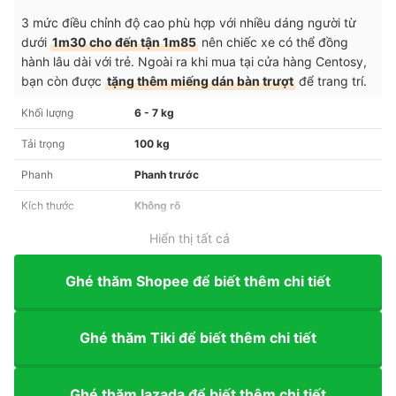
3 mức điều chỉnh độ cao phù hợp với nhiều dáng người từ
dưới
1m30 cho đến tận 1m85
nên chiếc xe có thể đồng
hành lâu dài với trẻ. Ngoài ra khi mua tại cửa hàng Centosy,
bạn còn được
tặng thêm miếng dán bàn trượt
để trang trí.
Khối lượng
6 - 7 kg
Tải trọng
100 kg
Phanh
Phanh trước
Kích thước
Không rõ
Hiển thị tất cả
Ghé thăm Shopee để biết thêm chi tiết
Ghé thăm Tiki để biết thêm chi tiết
Ghé thăm lazada để biết thêm chi tiết