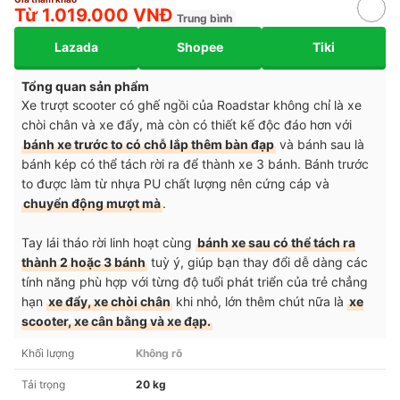
Từ 1.019.000 VNĐ
Trung bình
Lazada
Shopee
Tiki
Tổng quan sản phẩm
Xe trượt scooter có ghế ngồi của Roadstar không chỉ là xe
chòi chân và xe đẩy, mà còn có thiết kế độc đáo hơn với
bánh xe trước to có chỗ lắp thêm bàn đạp
và bánh sau là
bánh kép có thể tách rời ra để thành xe 3 bánh. Bánh trước
to được làm từ nhựa PU chất lượng nên cứng cáp và
chuyển động mượt mà
.
Tay lái tháo rời linh hoạt cùng
bánh xe sau có thể tách ra
thành 2 hoặc 3 bánh
tuỳ ý, giúp bạn thay đổi dễ dàng các
tính năng phù hợp với từng độ tuổi phát triển của trẻ chẳng
hạn
xe đẩy, xe chòi chân
khi nhỏ, lớn thêm chút nữa là
xe
scooter, xe cân bằng và xe đạp.
Khối lượng
Không rõ
Tải trọng
20 kg