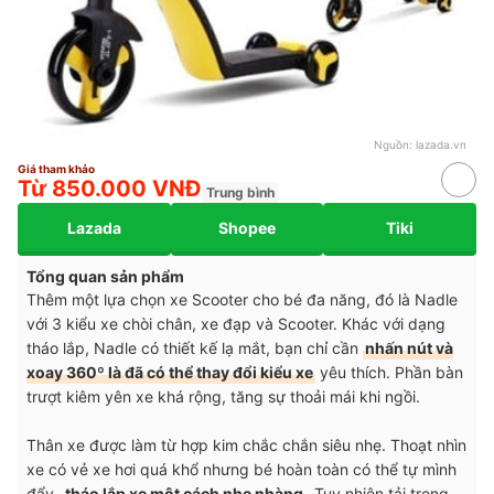
Nguồn:
lazada.vn
Giá tham khảo
Từ 850.000 VNĐ
Trung bình
Lazada
Shopee
Tiki
Tổng quan sản phẩm
Thêm một lựa chọn xe Scooter cho bé đa năng, đó là Nadle
với 3 kiểu xe chòi chân, xe đạp và Scooter. Khác với dạng
tháo lắp, Nadle có thiết kế lạ mắt, bạn chỉ cần
nhấn nút và
xoay 360º là đã có thể thay đổi kiểu xe
yêu thích. Phần bàn
trượt kiêm yên xe khá rộng, tăng sự thoải mái khi ngồi.
Thân xe được làm từ hợp kim chắc chắn siêu nhẹ. Thoạt nhìn
xe có vẻ xe hơi quá khổ nhưng bé hoàn toàn có thể tự mình
đẩy,
tháo lắp xe một cách nhẹ nhàng
. Tuy nhiên tải trọng