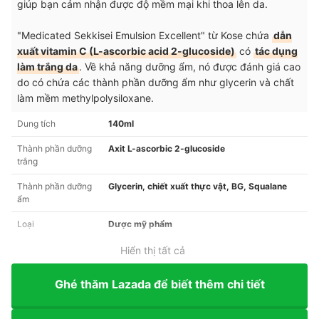
giúp bạn cảm nhận được độ mềm mại khi thoa lên da.
"Medicated Sekkisei Emulsion Excellent" từ Kose chứa
dẫn
xuất vitamin C (L-ascorbic acid 2-glucoside)
có
tác dụng
làm trắng da
. Về khả năng dưỡng ẩm, nó được đánh giá cao
do có chứa các thành phần dưỡng ẩm như glycerin và chất
làm mềm methylpolysiloxane.
Dung tích
140ml
Thành phần dưỡng
Axit L-ascorbic 2-glucoside
trắng
Thành phần dưỡng
Glycerin, chiết xuất thực vật, BG, Squalane
ẩm
Loại
Dược mỹ phẩm
Hiển thị tất cả
Ghé thăm Lazada để biết thêm chi tiết