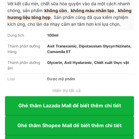
Với kết cấu mịn, chất sữa hòa quyện vào da một cách nhanh
chóng, sản phẩm
không cồn
,
không màu nhân tạo
,
không
hương liệu tổng hợp
. Sản phẩm cũng đã qua kiểm nghiệm
kích ứng, cho làn da nhạy cảm an tâm hơn kni lựa chọn.
Dung tích
100ml
Thành phần dưỡng
Axit Tranexamic, Dipotassium Glycyrrhizinate,
trắng
Camomila ET
Thành phần dưỡng
Glycerin, Axit Hyaluronic, Chiết xuất thực vật
ẩm
Loại
Dược mỹ phẩm
Hiển thị tất cả
Ghé thăm Lazada Mall để biết thêm chi tiết
Ghé thăm Shopee Mall để biết thêm chi tiết