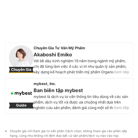
Chuyên Gia Tư Vấn Mỹ Phẩm
Akaboshi Emiko
Với bề dày kinh nghiệm 19 năm trong ngành mỹ phẩm,
chị đã từng làm việc ở các vị trí như quản lý sản phẩm,
Chuyên Gia
xây dựng kế hoạch phát triển mỹ phẩm Organic tại
Xem tiếp
nhiều công ty mỹ phẩm lớn nhỏ ở Nhật Bản. Hiện tại,
chị đang là đại diện cho thương hiệu cá nhân của mình
mybest, Inc.
- ELATE COSME WORKS. Công ty của chị chuyên thực
Ban biên tập mybest
hiện tư vấn, hỗ trợ các doanh nghiệp sản xuất mỹ phẩm
mybest là dịch vụ tư vấn thông tin tiêu dùng về các sản
OEM, các start-up trong lĩnh vực sản xuất mỹ phẩm.
phẩm, dịch vụ tốt và được ưa chuộng nhất dựa trên
Guide
Profile của Akaboshi Emiko
nghiên cứu sản phẩm, đánh giá cùng một số thực
Xem tiếp
nghiệm và tư vấn từ các chuyên gia. Chúng tôi luôn cố
gắng cung cấp các thông tin mới và chuẩn xác nhất để
“GIÚP NGƯỜI DÙNG ĐƯA RA CÁC LỰA CHỌN” trong
hầu hết các lĩnh vực, từ Mỹ phẩm, Hàng tiêu dùng,
Chuyên gia chỉ tham gia tư vấn phần Cách chọn, không tham gia vào phần xếp 
Thiết bị gia dụng đến các dịch vụ Tài chính, Chăm sóc
hạng, cũng như không chỉ định đưa bất cứ sản phẩm/dịch vụ nào vào top.