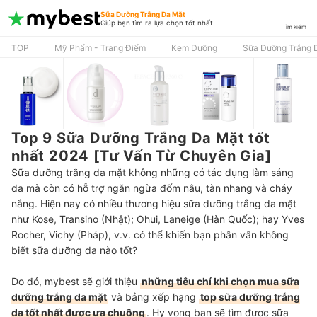
Sữa Dưỡng Trắng Da Mặt
Giúp bạn tìm ra lựa chọn tốt nhất
Tìm kiếm
TOP
Mỹ Phẩm - Trang Điểm
Kem Dưỡng
Sữa Dưỡng Trắng 
Top 9 Sữa Dưỡng Trắng Da Mặt tốt
nhất 2024 [Tư Vấn Từ Chuyên Gia]
Sữa dưỡng trắng da mặt không những có tác dụng làm sáng
da mà còn có hỗ trợ ngăn ngừa đốm nâu, tàn nhang và cháy
nắng. Hiện nay có nhiều thương hiệu sữa dưỡng trắng da mặt
như Kose, Transino (Nhật); Ohui, Laneige (Hàn Quốc); hay Yves
Rocher, Vichy (Pháp), v.v. có thể khiến bạn phân vân không
biết sữa dưỡng da nào tốt?
Do đó, mybest sẽ giới thiệu
những tiêu chí khi chọn mua sữa
dưỡng trắng da mặt
và bảng xếp hạng
top sữa dưỡng trắng
da tốt nhất được ưa chuộng
. Hy vọng bạn sẽ tìm được sữa