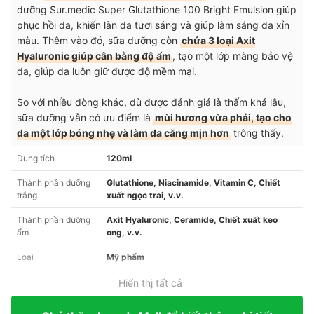
dưỡng Sur.medic Super Glutathione 100 Bright Emulsion giúp
phục hồi da, khiến làn da tươi sáng và giúp làm sáng da xỉn
màu. Thêm vào đó, sữa dưỡng còn
chứa 3 loại Axit
Hyaluronic giúp cân bằng độ ẩm
, tạo một lớp màng bảo vệ
da, giúp da luôn giữ được độ mềm mại.
So với nhiều dòng khác, dù được đánh giá là thấm khá lâu,
sữa dưỡng vẫn có ưu điểm là
mùi hương vừa phải, tạo cho
da một lớp bóng nhẹ và làm da căng mịn hơn
trông thấy.
Dung tích
120ml
Thành phần dưỡng
Glutathione, Niacinamide, Vitamin C, Chiết
trắng
xuất ngọc trai, v.v.
Thành phần dưỡng
Axit Hyaluronic, Ceramide, Chiết xuất keo
ẩm
ong, v.v.
Loại
Mỹ phẩm
Hiển thị tất cả