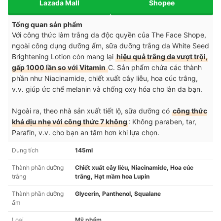
Lazada Mall
Shopee
Tổng quan sản phẩm
Với công thức làm trắng da độc quyền của The Face Shope,
ngoài công dụng dưỡng ẩm, sữa dưỡng trắng da White Seed
Brightening Lotion còn mang lại
hiệu quả trắng da vượt trội,
gấp 1000 lần so với Vitamin
C. Sản phẩm chứa các thành
phần như Niacinamide, chiết xuất cây liễu, hoa cúc trắng,
v.v. giúp ức chế melanin và chống oxy hóa cho làn da bạn.
Ngoài ra, theo nhà sản xuất tiết lộ, sữa dưỡng có
công thức
khá dịu nhẹ với công thức 7 không
: Không paraben, tar,
Parafin, v.v. cho bạn an tâm hơn khi lựa chọn.
Dung tích
145ml
Thành phần dưỡng
Chiết xuất cây liễu, Niacinamide, Hoa cúc
trắng
trắng, Hạt mầm hoa Lupin
Thành phần dưỡng
Glycerin, Panthenol, Squalane
ẩm
Loại
Mỹ phẩm