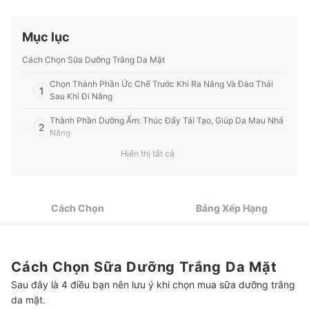
sức khỏe, v.v.
Profile của Ban biên tập mybest
Mục lục
Cách Chọn Sữa Dưỡng Trắng Da Mặt
Chọn Thành Phần Ức Chế Trước Khi Ra Nắng Và Đào Thải
1
Sau Khi Đi Nắng
Thành Phần Dưỡng Ẩm: Thúc Đẩy Tái Tạo, Giúp Da Mau Nhả
2
Nắng
Hiển thị tất cả
Da Dễ Kích Ứng: Ưu Tiên Sản Phẩm Đã Được Kiểm Định Về
3
Độ An Toàn
Chọn Kết Cấu, Mùi Hương, Chai Đựng Dễ Sử Dụng Để Duy Trì
4
Sử Dụng Lâu Dài
Cách Chọn
Bảng Xếp Hạng
Top 9 Sữa Dưỡng Trắng Da Mặt tốt nhất được ưa chuộng (Tư vấn
mua)
Cách Chọn Sữa Dưỡng Trắng Da Mặt
Kết Hợp Sử Dụng Các Sản Phẩm Dưỡng Trắng Khác
Sau đây là 4 điều bạn nên lưu ý khi chọn mua sữa dưỡng trắng
da mặt.
Chống Nắng Để Ngăn Ngừa Nám Và Tàn Nhang