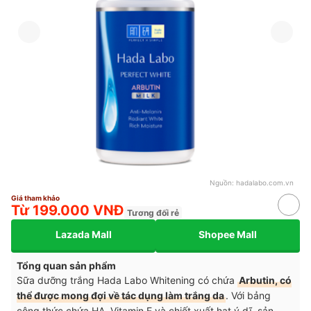
Nguồn:
hadalabo.com.vn
Giá tham khảo
Từ 199.000 VNĐ
Tương đối rẻ
Lazada Mall
Shopee Mall
Tổng quan sản phẩm
Sữa dưỡng trắng Hada Labo Whitening có chứa
Arbutin, có
thể được mong đợi về tác dụng làm trắng da
. Với bảng
công thức chứa HA, Vitamin E và chiết xuất hạt ý dĩ, sản