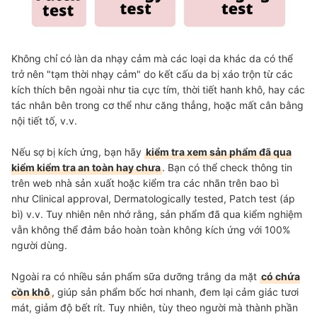
Không chỉ có làn da nhạy cảm mà các loại da khác da có thể
trở nên "tạm thời nhạy cảm" do kết cấu da bị xáo trộn từ các
kích thích bên ngoài như tia cực tím, thời tiết hanh khô, hay các
tác nhân bên trong cơ thể như căng thẳng, hoặc mất cân bằng
nội tiết tố, v.v.
Nếu sợ bị kích ứng, bạn hãy
kiểm tra xem sản phẩm đã qua
kiểm kiểm tra an toàn hay chưa
. Bạn có thể check thông tin
trên web nhà sản xuất hoặc kiểm tra các nhãn trên bao bì
như Clinical approval, Dermatologically tested, Patch test (áp
bì) v.v. Tuy nhiên nên nhớ rằng, sản phẩm đã qua kiểm nghiệm
vẫn không thể đảm bảo hoàn toàn không kích ứng với 100%
người dùng.
Ngoài ra có nhiều sản phẩm sữa dưỡng trắng da mặt
có chứa
cồn khô
, giúp sản phẩm bốc hơi nhanh, đem lại cảm giác tươi
mát, giảm độ bết rít. Tuy nhiên, tùy theo người mà thành phần