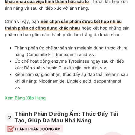
khác nhau của việc hình thành hắc sắc tố
: trước khi tiếp xúc
ánh nắng và sau khi tiếp xúc với ánh nắng.
Chính vì vậy, bạn
nên chọn sản phẩm được kết hợp nhiều
thành phần có công dụng khác nhau
hoặc kết hợp những sản
phẩm có bao gồm các thành phần làm trắng da khác nhau.
Thành phần ức chế sự sản sinh melanin dùng trước khi ra
nắng:
Camomille ET, tranexamic acid v.v.
Ức chế hoạt động enzyme Tyrosinase ngay sau khi tiếp
xúc:
Dẫn xuất vitamin C, axit kojic, arbutin, v.v.
Kiềm hãm sự giao nhận, thúc đẩy sự đào thải melanin sau
khi đi nắng:
Nicotinamide, Linoleic acid, dexpanthenol
v.v.
Xem Bảng Xếp Hạng
Thành Phần Dưỡng Ẩm: Thúc Đẩy Tái
2
Tạo, Giúp Da Mau Nhả Nắng