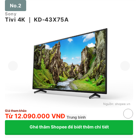
No.2
Sony
Tivi 4K
｜
KD-43X75A
Nguồn:
shopee.vn
Giá tham khảo
Từ 12.090.000 VNĐ
Trung bình
Ghé thăm Shopee để biết thêm chi tiết