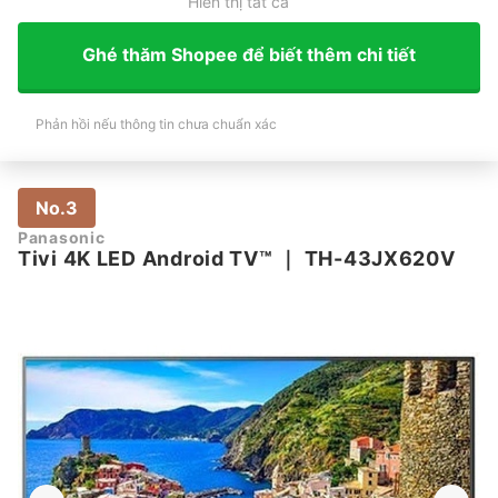
Hiển thị tất cả
Ghé thăm Shopee để biết thêm chi tiết
Phản hồi nếu thông tin chưa chuẩn xác
No.3
Panasonic
Tivi 4K LED Android TV™
｜
TH-43JX620V