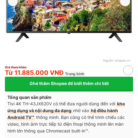
Nguồn:
shopee.vn
Giá tham khảo
Từ 11.885.000 VNĐ
Trung bình
Ghé thăm Shopee để biết thêm chi tiết
Tổng quan sản phẩm
Tivi 4K
TH-43JX620V
có thể đưa người dùng đến với
kho
ứng dụng và nội dung đa dạng
nhờ vào
hệ điều hành
Android TV™
thông minh. Bạn cũng có thể trình chiếu các
video, hình ảnh trực tiếp từ điện thoại thông minh lên màn
hình lớn thông qua Chromecast built-in™.