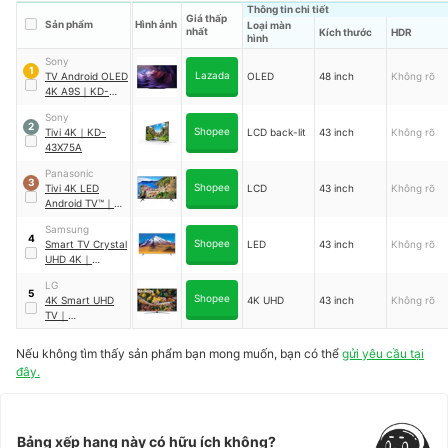
Thông tin chi tiết
Giá thấp
Sản phẩm
Hình ảnh
Loại màn
nhất
Kích thước
HDR
hình
Sony
1
Lazada
TV Android OLED
OLED
48 inch
Không rõ
4K A9S
｜
KD-
48A9S
Sony
2
Shopee
Tivi 4K
｜
KD-
LCD back-lit
43 inch
Không rõ
43X75A
Panasonic
3
Shopee
Tivi 4K LED
LCD
43 inch
Không rõ
Android TV™
｜
TH-43JX620V
Samsung
4
Shopee
Smart TV Crystal
LED
43 inch
Không rõ
UHD 4K
｜
TU6900 2020
LG
5
Shopee
4K Smart UHD
4K UHD
43 inch
Không rõ
TV
｜
43UP7800PTB
Nếu không tìm thấy sản phẩm bạn mong muốn, bạn có thể
gửi yêu cầu tại
đây.
Bảng xếp hạng này có hữu ích không?