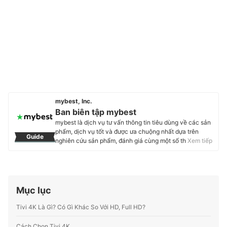
mybest, Inc.
Ban biên tập mybest
mybest là dịch vụ tư vấn thông tin tiêu dùng về các sản
phẩm, dịch vụ tốt và được ưa chuộng nhất dựa trên
Guide
nghiên cứu sản phẩm, đánh giá cùng một số thực
Xem tiếp
nghiệm và tư vấn từ các chuyên gia. Chúng tôi luôn cố
gắng cung cấp các thông tin mới và chuẩn xác nhất để
“GIÚP NGƯỜI DÙNG ĐƯA RA CÁC LỰA CHỌN” trong
hầu hết các lĩnh vực, từ Mỹ phẩm, Hàng tiêu dùng,
Thiết bị gia dụng đến các dịch vụ Tài chính, Chăm sóc
Mục lục
sức khỏe, v.v.
Profile của Ban biên tập mybest
Tivi 4K Là Gì? Có Gì Khác So Với HD, Full HD?
Cách Chọn Tivi 4K