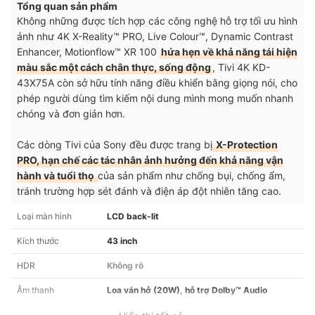
Tổng quan sản phẩm
Không những được tích hợp các công nghệ hỗ trợ tối ưu hình
ảnh như 4K X-Reality™ PRO, Live Colour™, Dynamic Contrast
Enhancer, Motionflow™ XR 100
hứa hẹn về khả năng tái hiện
màu sắc một cách chân thực, sống động
, Tivi 4K KD-
43X75A còn sở hữu tính năng điều khiển bằng giọng nói, cho
phép người dùng tìm kiếm nội dung mình mong muốn nhanh
chóng và đơn giản hơn.
Các dòng Tivi của Sony đều được trang bị
X-Protection
PRO, hạn chế các tác nhân ảnh hưởng đến khả năng vận
hành và tuổi thọ
của sản phẩm như chống bụi, chống ẩm,
tránh trường hợp sét đánh và điện áp đột nhiên tăng cao.
Loại màn hình
LCD back-lit
Kích thước
43 inch
HDR
Không rõ
Âm thanh
Loa ván hở (20W), hỗ trợ Dolby™ Audio