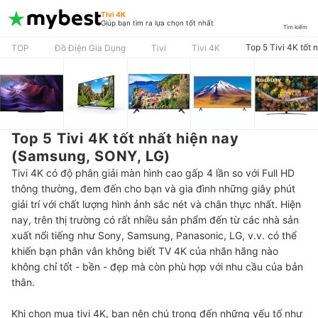
Tivi 4K
Giúp bạn tìm ra lựa chọn tốt nhất
Tìm kiếm
Top 5 Tivi 4K tốt
TOP
Đồ Điện Gia Dụng
Tivi
Tivi 4K
Top 5 Tivi 4K tốt nhất hiện nay
(Samsung, SONY, LG)
Tivi 4K có độ phân giải màn hình cao gấp 4 lần so với Full HD
thông thường, đem đến cho bạn và gia đình những giây phút
giải trí với chất lượng hình ảnh sắc nét và chân thực nhất. Hiện
nay, trên thị trường có rất nhiều sản phẩm đến từ các nhà sản
xuất nổi tiếng như Sony, Samsung, Panasonic, LG, v.v. có thể
khiến bạn phân vân không biết TV 4K của nhãn hãng nào
không chỉ tốt - bền - đẹp mà còn phù hợp với nhu cầu của bản
thân.
Khi chọn mua tivi 4K, bạn nên chú trọng đến những yếu tố như