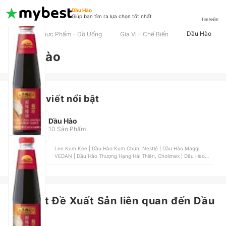
Dầu Hào
Giúp bạn tìm ra lựa chọn tốt nhất
Tìm kiếm
Dầu Hào
TOP
Thực Phẩm - Đồ Uống
Gia Vị - Chế Biến
Dầu Hào
Các bài viết nổi bật
Dầu Hào
10 Sản Phẩm
Lee Kum Kee | Dầu Hào Kum Chun, Nestlé | Dầu Hào Maggi,
VEDAN | Dầu Hào Thượng Hạng Hải Thiên, Cholimex | Dầu Hào
Cholimex Chay, Nestlé | Dầu Hào Maggi Nấm Hương
Mới nhất
Bài Viết Đề Xuất Sản liên quan đến Dầu
Hào