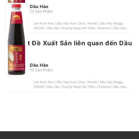
Dầu Hào
10 Sản Phẩm
Lee Kum Kee | Dầu Hào Kum Chun, Nestlé | Dầu Hào Maggi,
VEDAN | Dầu Hào Thượng Hạng Hải Thiên, Cholimex | Dầu Hào
Cholimex Chay, Nestlé | Dầu Hào Maggi Nấm Hương
Nổi bật
Bài Viết Đề Xuất Sản liên quan đến Dầu
Hào
Dầu Hào
10 Sản Phẩm
Lee Kum Kee | Dầu Hào Kum Chun, Nestlé | Dầu Hào Maggi,
VEDAN | Dầu Hào Thượng Hạng Hải Thiên, Cholimex | Dầu Hào
Cholimex Chay, Nestlé | Dầu Hào Maggi Nấm Hương