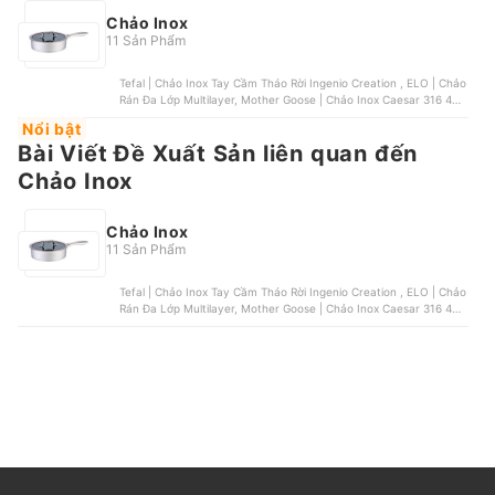
Chảo Inox
11 Sản Phẩm
Tefal | Chảo Inox Tay Cầm Tháo Rời Ingenio Creation , ELO | Chảo
Rán Đa Lớp Multilayer, Mother Goose | Chảo Inox Caesar 316 40
cm | BC05004 , Zwilling J.A.Henckels | Chảo Rán Cảm Biến
Nổi bật
Sensation , WMF | Chảo Rán Inox Profi Resist | 3201002675
Bài Viết Đề Xuất Sản liên quan đến
Chảo Inox
Chảo Inox
11 Sản Phẩm
Tefal | Chảo Inox Tay Cầm Tháo Rời Ingenio Creation , ELO | Chảo
Rán Đa Lớp Multilayer, Mother Goose | Chảo Inox Caesar 316 40
cm | BC05004 , Zwilling J.A.Henckels | Chảo Rán Cảm Biến
Sensation , WMF | Chảo Rán Inox Profi Resist | 3201002675