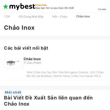
Chảo Inox
Giúp bạn tìm ra lựa chọn tốt nhất
Tìm kiếm
Chảo Inox
TOP
Đồ Dùng Nhà Bếp
Nồi - Chảo
Chảo Inox
Các bài viết nổi bật
Chảo Inox
11 Sản Phẩm
Tefal | Chảo Inox Tay Cầm Tháo Rời Ingenio Creation , ELO | Chảo
Rán Đa Lớp Multilayer, Mother Goose | Chảo Inox Caesar 316 40
cm | BC05004 , Zwilling J.A.Henckels | Chảo Rán Cảm Biến
Sensation , WMF | Chảo Rán Inox Profi Resist | 3201002675
Mới nhất
Bài Viết Đề Xuất Sản liên quan đến
Chảo Inox