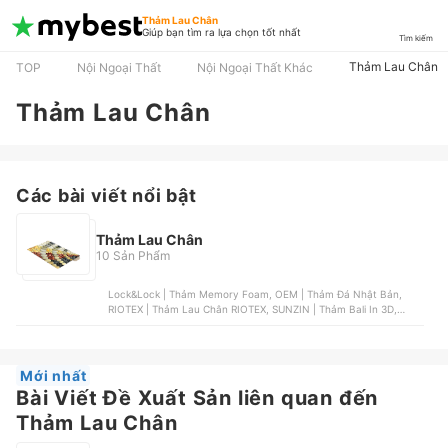
Thảm Lau Chân
Giúp bạn tìm ra lựa chọn tốt nhất
Tìm kiếm
Thảm Lau Chân
TOP
Nội Ngoại Thất
Nội Ngoại Thất Khác
Thảm Lau Chân
Các bài viết nổi bật
Thảm Lau Chân
10 Sản Phẩm
Lock&Lock | Thảm Memory Foam, OEM | Thảm Đá Nhật Bản,
RIOTEX | Thảm Lau Chân RIOTEX, SUNZIN | Thảm Bali In 3D,
SUNZIN | Thảm Bán Nguyệt Bali
Mới nhất
Bài Viết Đề Xuất Sản liên quan đến
Thảm Lau Chân