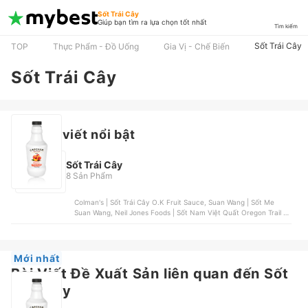
Sốt Trái Cây
Giúp bạn tìm ra lựa chọn tốt nhất
Tìm kiếm
Sốt Trái Cây
TOP
Thực Phẩm - Đồ Uống
Gia Vị - Chế Biến
Sốt Trái Cây
Các bài viết nổi bật
Sốt Trái Cây
8 Sản Phẩm
Colman's | Sốt Trái Cây O.K Fruit Sauce, Suan Wang | Sốt Me
Suan Wang, Neil Jones Foods | Sốt Nam Việt Quất Oregon Trail ,
APM | Sốt Dâu Tây Strawberry Sauce, The Wonderful Food | Sốt
Dứa Thái Miếng
Mới nhất
Bài Viết Đề Xuất Sản liên quan đến Sốt
Trái Cây