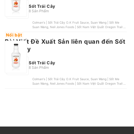
Sốt Trái Cây
8 Sản Phẩm
Colman's | Sốt Trái Cây O.K Fruit Sauce, Suan Wang | Sốt Me
Suan Wang, Neil Jones Foods | Sốt Nam Việt Quất Oregon Trail ,
APM | Sốt Dâu Tây Strawberry Sauce, The Wonderful Food | Sốt
Nổi bật
Dứa Thái Miếng
Bài Viết Đề Xuất Sản liên quan đến Sốt
Trái Cây
Sốt Trái Cây
8 Sản Phẩm
Colman's | Sốt Trái Cây O.K Fruit Sauce, Suan Wang | Sốt Me
Suan Wang, Neil Jones Foods | Sốt Nam Việt Quất Oregon Trail ,
APM | Sốt Dâu Tây Strawberry Sauce, The Wonderful Food | Sốt
Dứa Thái Miếng