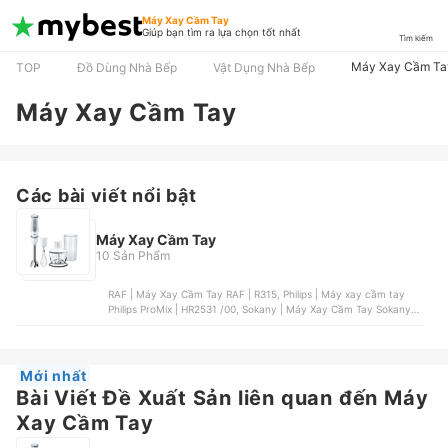
Máy Xay Cầm Tay
Giúp bạn tìm ra lựa chọn tốt nhất
Tìm kiếm
Máy Xay Cầm Ta
TOP
Đồ Dùng Nhà Bếp
Vật Dụng Nhà Bếp
Máy Xay Cầm Tay
Các bài viết nổi bật
Máy Xay Cầm Tay
10 Sản Phẩm
RAF | Máy Xay Cầm Tay RAF | R315, Philips | Máy xay cầm tay
Philips ProMix | HR2531 /00, Sokany | Máy Xay Cầm Tay Sokany |
HB250A, De’ Longhi Appliances | Máy Xay Cầm Tay Braun
MultiQuick 5 Vario | MQ5235, BlueStone | Máy Xay Cầm Tay
BlueStone | BLB-5251
Mới nhất
Bài Viết Đề Xuất Sản liên quan đến Máy
Xay Cầm Tay