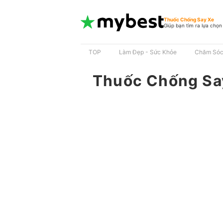
Thuốc Chống Say Xe
Giúp bạn tìm ra lựa chọn
TOP
Làm Đẹp - Sức Khỏe
Chăm Sóc
Thuốc Chống Sa