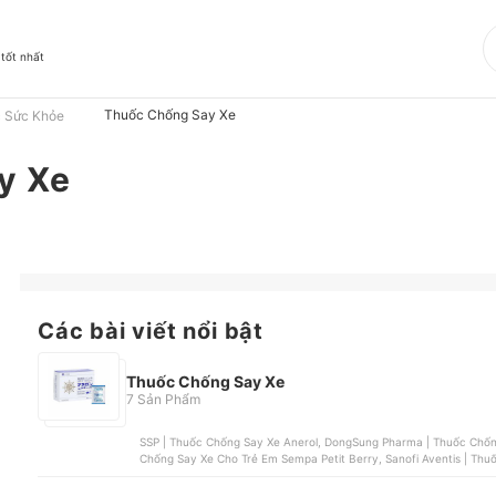
 tốt nhất
Thuốc Chống Say Xe
 Sức Khỏe
y Xe
Các bài viết nổi bật
Thuốc Chống Say Xe
7 Sản Phẩm
SSP | Thuốc Chống Say Xe Anerol, DongSung Pharma | Thuốc Chống 
Chống Say Xe Cho Trẻ Em Sempa Petit Berry, Sanofi Aventis | Th
Say Xe Bestrip