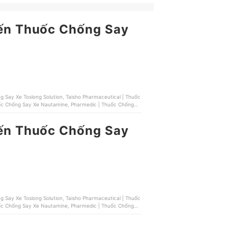
đến Thuốc Chống Say
Say Xe Toslong Solution, Taisho Pharmaceutical | Thuốc
uốc Chống Say Xe Nautamine, Pharmedic | Thuốc Chống
đến Thuốc Chống Say
Say Xe Toslong Solution, Taisho Pharmaceutical | Thuốc
uốc Chống Say Xe Nautamine, Pharmedic | Thuốc Chống