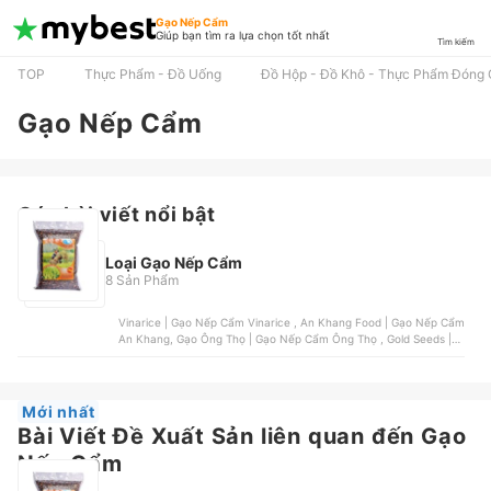
Gạo Nếp Cẩm
Giúp bạn tìm ra lựa chọn tốt nhất
Tìm kiếm
TOP
Thực Phẩm - Đồ Uống
Đồ Hộp - Đồ Khô - Thực Phẩm Đóng 
Gạo Nếp Cẩm
Các bài viết nổi bật
Loại Gạo Nếp Cẩm
8 Sản Phẩm
Vinarice | Gạo Nếp Cẩm Vinarice , An Khang Food | Gạo Nếp Cẩm
An Khang, Gạo Ông Thọ | Gạo Nếp Cẩm Ông Thọ , Gold Seeds |
Gạo Nếp Cẩm GAO Mường , Bảo Minh | Gạo Nếp Cẩm Bảo Minh
Mới nhất
Bài Viết Đề Xuất Sản liên quan đến Gạo
Nếp Cẩm