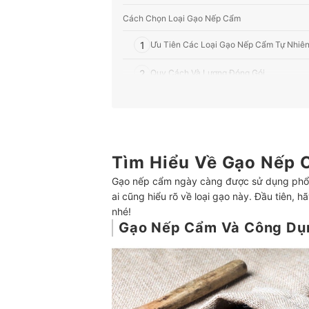
Cách Chọn Loại Gạo Nếp Cẩm
1
Ưu Tiên Các Loại Gạo Nếp Cẩm Tự Nhiê
2
Quy Cách Và Lượng Đóng Gói
3
Tiện Lợi Hơn Với Gạo Nếp Cẩm Rang
Top 8 Gạo Nếp Cẩm ngon nhất hiện nay (Tư vấn
Tham Khảo Các Loại Gạo Khác
Tìm Hiểu Về Gạo Nếp
Gạo nếp cẩm ngày càng được sử dụng phổ b
ai cũng hiểu rõ về loại gạo này. Đầu tiên, 
nhé!
Gạo Nếp Cẩm Và Công Dụ