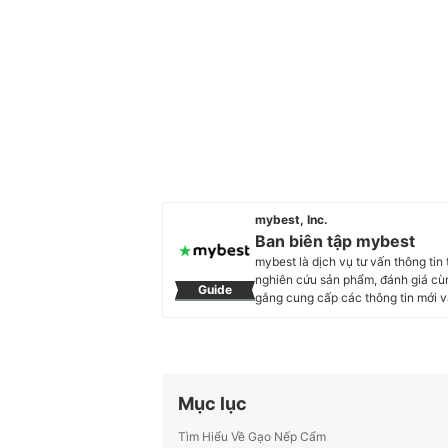
mybest, Inc.
Ban biên tập mybest
mybest là dịch vụ tư vấn thông tin
nghiên cứu sản phẩm, đánh giá cùn
Guide
gắng cung cấp các thông tin mớ
trong hầu hết các lĩnh vực, từ Mỹ 
sóc sức khỏe, v.v.
Profile của Ban biên tập mybest
Mục lục
Tìm Hiểu Về Gạo Nếp Cẩm