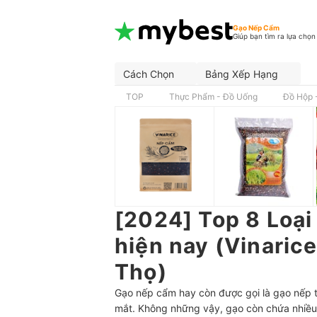
Gạo Nếp Cẩm
Giúp bạn tìm ra lựa chọn
Cách Chọn
Bảng Xếp Hạng
TOP
Thực Phẩm - Đồ Uống
Đồ Hộp 
[2024] Top 8 Loạ
hiện nay (Vinaric
Thọ)
Gạo nếp cẩm hay còn được gọi là gạo nếp t
mắt. Không những vậy, gạo còn chứa nhiều 