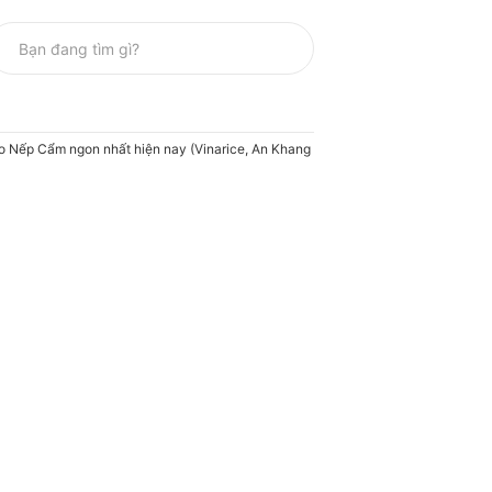
o Nếp Cẩm ngon nhất hiện nay (Vinarice, An Khang Food, Gạo Ông Thọ)