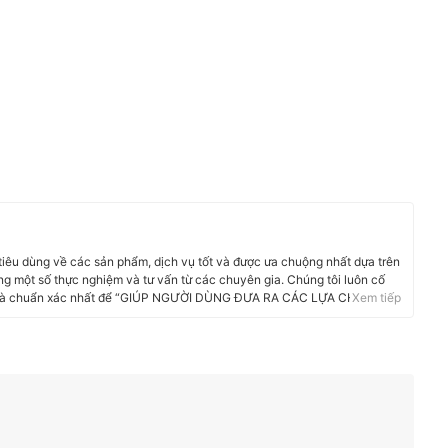
 tiêu dùng về các sản phẩm, dịch vụ tốt và được ưa chuộng nhất dựa trên
g một số thực nghiệm và tư vấn từ các chuyên gia. Chúng tôi luôn cố
i và chuẩn xác nhất để “GIÚP NGƯỜI DÙNG ĐƯA RA CÁC LỰA CHỌN”
Xem tiếp
phẩm, Hàng tiêu dùng, Thiết bị gia dụng đến các dịch vụ Tài chính, Chăm