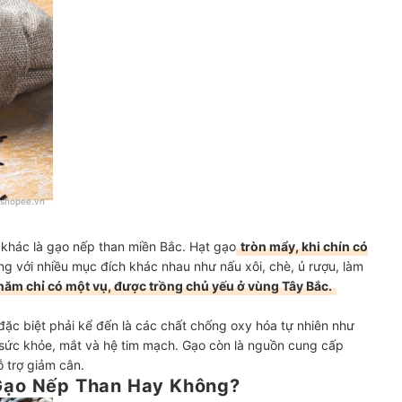
shopee.vn
 khác là gạo nếp than miền Bắc. Hạt gạo
tròn mẩy, khi chín có
g với nhiều mục đích khác nhau như nấu xôi, chè, ủ rượu, làm
ăm chỉ có một vụ, được trồng chủ yếu ở vùng Tây Bắc.
ặc biệt phải kể đến là các chất chống oxy hóa tự nhiên như
o sức khỏe, mắt và hệ tim mạch. Gạo còn là nguồn cung cấp
ỗ trợ giảm cân.
Gạo Nếp Than Hay Không?