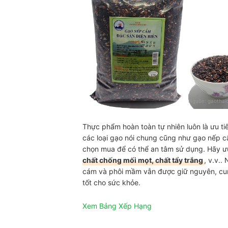
Nguồn:
gaothai
Thực phẩm hoàn toàn tự nhiên luôn là ưu ti
các loại gạo nói chung cũng như gạo nếp cẩ
chọn mua để có thể an tâm sử dụng. Hãy ưu 
chất chống mối mọt, chất tẩy trắng
, v.v..
cám và phôi mầm vẫn được giữ nguyên, cun
tốt cho sức khỏe.
Xem Bảng Xếp Hạng