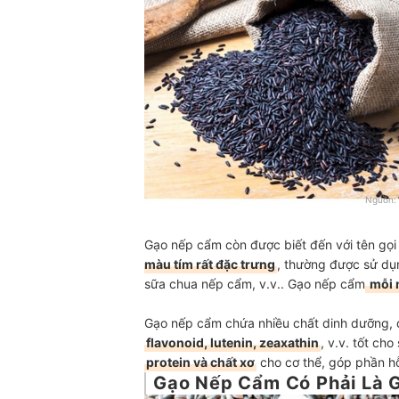
Nguồn:
Gạo nếp cẩm còn được biết đến với tên gọi
màu tím rất đặc trưng
, thường được sử dụn
sữa chua nếp cẩm, v.v.. Gạo nếp cẩm
mỗi n
Gạo nếp cẩm chứa nhiều chất dinh dưỡng, đ
flavonoid, lutenin, zeaxathin
, v.v. tốt ch
protein và chất xơ
cho cơ thể, góp phần h
Gạo Nếp Cẩm Có Phải Là 