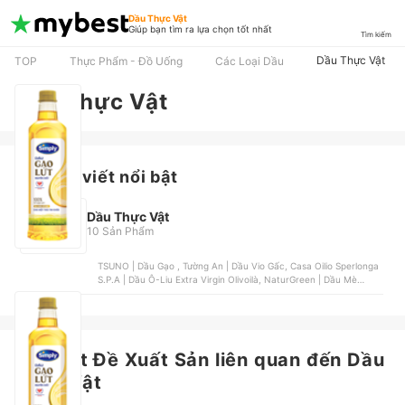
Dầu Thực Vật
Giúp bạn tìm ra lựa chọn tốt nhất
Tìm kiếm
Dầu Thực Vật
TOP
Thực Phẩm - Đồ Uống
Các Loại Dầu
Dầu Thực Vật
Các bài viết nổi bật
Dầu Thực Vật
10 Sản Phẩm
TSUNO | Dầu Gạo , Tường An | Dầu Vio Gấc, Casa Oilio Sperlonga
S.P.A | Dầu Ô-Liu Extra Virgin Olivoilà, NaturGreen | Dầu Mè
Sesamo Hữu Cơ, Cái Lân | Dầu Gạo Lứt Simply
Mới nhất
Bài Viết Đề Xuất Sản liên quan đến Dầu
Thực Vật