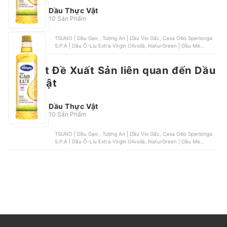
Dầu Thực Vật
10 Sản Phẩm
TSUNO | Dầu Gạo , Tường An | Dầu Vio Gấc, Casa Oilio Sperlonga
S.P.A | Dầu Ô-Liu Extra Virgin Olivoilà, NaturGreen | Dầu Mè
Sesamo Hữu Cơ, Cái Lân | Dầu Gạo Lứt Simply
Nổi bật
Bài Viết Đề Xuất Sản liên quan đến Dầu
Thực Vật
Dầu Thực Vật
10 Sản Phẩm
TSUNO | Dầu Gạo , Tường An | Dầu Vio Gấc, Casa Oilio Sperlonga
S.P.A | Dầu Ô-Liu Extra Virgin Olivoilà, NaturGreen | Dầu Mè
Sesamo Hữu Cơ, Cái Lân | Dầu Gạo Lứt Simply