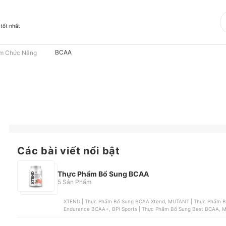
 tốt nhất
BCAA
m Chức Năng
Các bài viết nổi bật
Thực Phẩm Bổ Sung BCAA
5 Sản Phẩm
XTEND | Thực Phẩm Bổ Sung BCAA Xtend, MUTANT | Thực Phẩm Bổ
Endurance BCAA+, BPI Sports | Thực Phẩm Bổ Sung Best BCAA, M