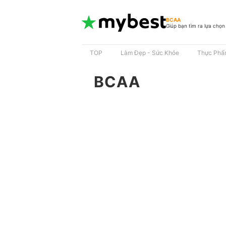
BCAA
Giúp bạn tìm ra lựa chọn
TOP
Làm Đẹp - Sức Khỏe
Thực Phẩ
BCAA