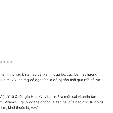
Gia Dinh Dưỡng Đặng Ngọc Hùng
 Nói Riêng Và Khả Năng Sinh Sản Nói Chung Không?
uồn:
tiki.vn
 phẩm như rau bina, rau cải xanh, quả bơ, các loại hạt hướng
úa mì v.v. nhưng có đặc tính là dễ bị đào thải qua mồ hôi và
Viện Y tế Quốc gia Hoa Kỳ, vitamin E là một loại vitamin tan
m. Vitamin E giúp cơ thể chống lại tác hại của các gốc tự do từ
ím, khói thuốc lá, v.v.)