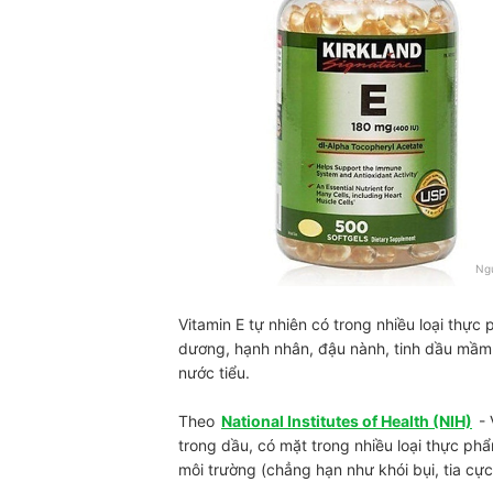
Tác Dụng Phụ của Vitamin E?
Điều Gì Xảy Ra Khi Dùng Quá Liều?
Những Ai Không Nên Uống Vitamin E?
Các Câu Hỏi Thường Gặp - Tư Vấn Bởi Chuyên 
Uống Vitamin E Có Ảnh Hưởng Đến Kinh Nguyệt
Vitamin E Uống Lúc Nào Tốt Nhất?
Tham Khảo Sản Phẩm Liên Quan
Ng
Vitamin E tự nhiên có trong nhiều loại thực
dương, hạnh nhân, đậu nành, tinh dầu mầm l
nước tiểu.
Theo
National Institutes of Health (NIH)
- 
trong dầu, có mặt trong nhiều loại thực phẩ
môi trường (chẳng hạn như khói bụi, tia cực t