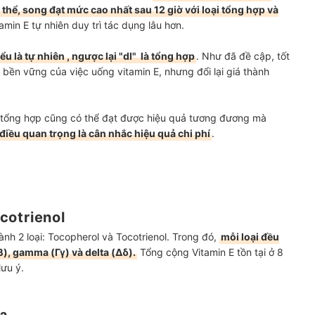
thể, song đạt mức cao nhất sau 12 giờ với loại tổng hợp và
amin E tự nhiên duy trì tác dụng lâu hơn.
iểu là tự nhiên , ngược lại "dl" là tổng hợp
. Như đã đề cập, tốt
h bền vững của việc uống vitamin E, nhưng đổi lại giá thành
E tổng hợp cũng có thể đạt được hiệu quả tương đương mà
điều quan trọng là cân nhắc hiệu quả chi phí
.
cotrienol
ành 2 loại: Tocopherol và Tocotrienol. Trong đó,
mỗi loại đều
β), gamma (Γγ) và delta (Δδ).
Tổng cộng Vitamin E tồn tại ở 8
ưu ý.