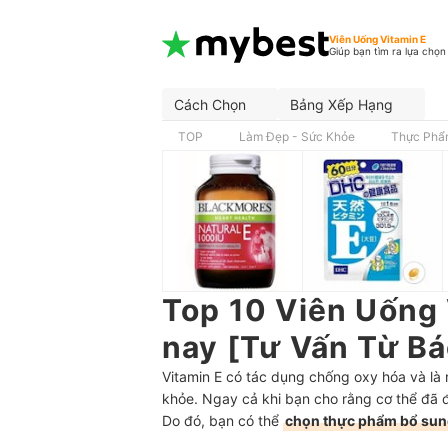
Viên Uống Vitamin E
Giúp bạn tìm ra lựa chọn
Cách Chọn
Bảng Xếp Hạng
TOP
Làm Đẹp - Sức Khỏe
Thực Phẩ
Top 10 Viên Uống 
nay [Tư Vấn Từ Bá
Vitamin E có tác dụng chống oxy hóa và là
khỏe. Ngay cả khi bạn cho rằng cơ thể đã đư
Do đó, bạn có thể
chọn thực phẩm bổ sung