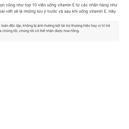
họn cũng như top 10 viên uống vitamin E từ các nhãn hàng như
bài viết sẽ là những lưu ý trước và sau khi uống vitamin E. Hãy
oàn độc lập, không bị ảnh hưởng bởi tài trợ thương hiệu hay vị trí trả
a chúng tôi, chúng tôi có thể nhận được hoa hồng.