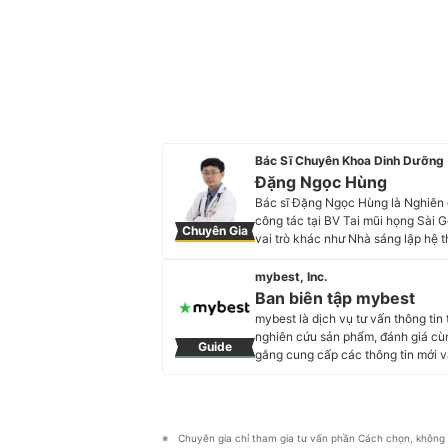
Bác Sĩ Chuyên Khoa Dinh Dưỡng
Đặng Ngọc Hùng
Bác sĩ Đặng Ngọc Hùng là Nghiên 
công tác tại BV Tai mũi họng Sài 
Chuyên Gia
vai trò khác như Nhà sáng lập hệ t
cơ hữu tại Bộ môn Dinh dưỡng và K
y khoa liên tục; Giảng viên thỉnh
mybest, Inc.
LIFE.
Ban biên tập mybest
Profile của Đặng Ngọc Hùng
mybest là dịch vụ tư vấn thông tin
nghiên cứu sản phẩm, đánh giá cùn
Guide
gắng cung cấp các thông tin mớ
trong hầu hết các lĩnh vực, từ Mỹ 
sóc sức khỏe, v.v.
Profile của Ban biên tập mybest
Chuyên gia chỉ tham gia tư vấn phần Cách chọn, không 