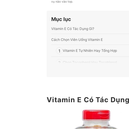
vụ nào vào top.
Mục lục
Vitamin E Có Tác Dụng Gì?
Cách Chọn Viên Uống Vitamin E
1
Vitamin E Tự Nhiên Hay Tổng Hợp
2
Chọn Tocopherol Hay Tocotrienol
3
Uống Vitamin E Đúng Liều, Tham Khảo B
4
Xem Xét Hình Dạng, Liều Lượng, Giấy P
5
Vitamin E Có Tác Dụng
Kết Hợp Vitamin E Và Các Vitamin Khác 
Top 10 Viên Uống Vitamin E tốt nhất được ưa ch
Những Câu Hỏi Thường Gặp Khi Sử Dụng Vitami