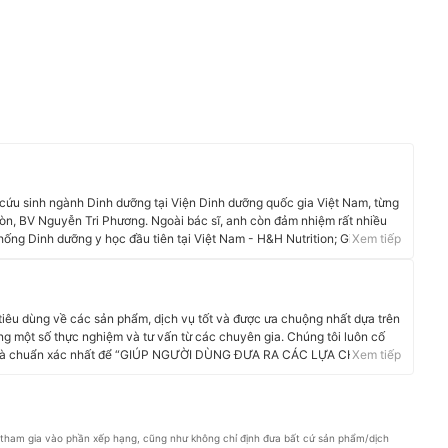
cứu sinh ngành Dinh dưỡng tại Viện Dinh dưỡng quốc gia Việt Nam, từng
Gòn, BV Nguyễn Tri Phương. Ngoài bác sĩ, anh còn đảm nhiệm rất nhiều
hống Dinh dưỡng y học đầu tiên tại Việt Nam - H&H Nutrition; Giảng viên
Xem tiếp
hoa Sức khỏe môi trường – nghề nghiệp tại Viện nghiên cứu và đào tạo
 giảng Trường Cao đẳng Y dược Pasteur; Giảng viên Tổ chức phi chính phủ
 tiêu dùng về các sản phẩm, dịch vụ tốt và được ưa chuộng nhất dựa trên
g một số thực nghiệm và tư vấn từ các chuyên gia. Chúng tôi luôn cố
i và chuẩn xác nhất để “GIÚP NGƯỜI DÙNG ĐƯA RA CÁC LỰA CHỌN”
Xem tiếp
phẩm, Hàng tiêu dùng, Thiết bị gia dụng đến các dịch vụ Tài chính, Chăm
tham gia vào phần xếp hạng, cũng như không chỉ định đưa bất cứ sản phẩm/dịch 