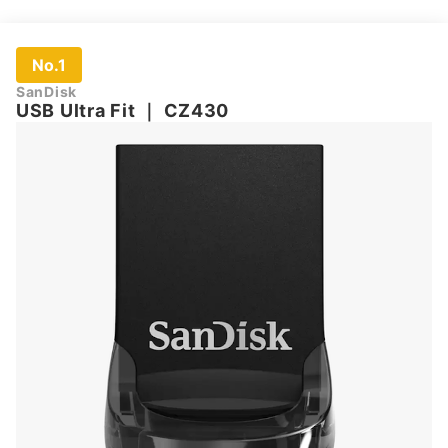
No.1
SanDisk
USB Ultra Fit
｜
CZ430