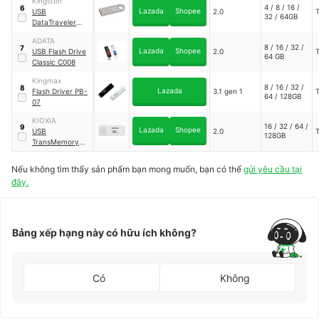
Kingston
4 / 8 / 16 /
6
Lazada
Shopee
USB
2.0
32 / 64GB
DataTraveler
DTSE9
ADATA
8 / 16 / 32 /
7
Lazada
Shopee
USB Flash Drive
2.0
64 GB
Classic C008
Kingmax
8 / 16 / 32 /
8
Lazada
Flash Driver PB-
3.1 gen 1
64 / 128GB
07
KIOXIA
16 / 32 / 64 /
9
Lazada
Shopee
USB
2.0
128GB
TransMemory
U202
Nếu không tìm thấy sản phẩm bạn mong muốn, bạn có thể
gửi yêu cầu tại
đây.
Bảng xếp hạng này có hữu ích không?
Có
Không