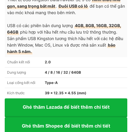
gọn, sang trọng bắt mắt
.
Đuôi USB có lỗ
để bạn có thể gắn
vào móc khoá mang theo bên mình.
USB có các phiên bản dung lượng
4GB, 8GB, 16GB, 32GB,
64GB
phù hợp với hầu hết nhu cầu lưu trữ thông thường.
Sản phẩm USB Kingston tương thích hầu hết với các hệ điều
hành Window, Mac OS, Linux và được nhà sản xuất
bảo
hành 5 năm.
Chuẩn kết nối
2.0
Dung lượng
4 / 8 / 16 / 32 / 64GB
Loại cổng kết nối
Type-A
Kích thước
39 x 12.35 x 4.55 (mm)
Ghé thăm Lazada để biết thêm chi tiết
Ghé thăm Shopee để biết thêm chi tiết