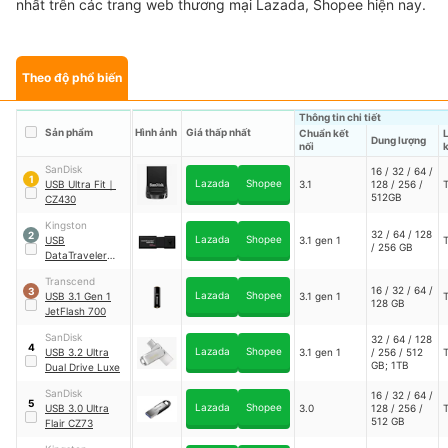
nhất trên các trang web thương mại Lazada, Shopee hiện nay.
Theo độ phổ biến
Thông tin chi tiết
Sản phẩm
Hình ảnh
Giá thấp nhất
Chuẩn kết
Dung lượng
nối
k
SanDisk
16 / 32 / 64 /
1
Lazada
Shopee
USB Ultra Fit
｜
3.1
128 / 256 /
512GB
CZ430
Kingston
32 / 64 / 128
2
Lazada
Shopee
USB
3.1 gen 1
/ 256 GB
DataTraveler
100G3
Transcend
16 / 32 / 64 /
3
Lazada
Shopee
USB 3.1 Gen 1
3.1 gen 1
128 GB
JetFlash 700
SanDisk
32 / 64 / 128
4
Lazada
Shopee
USB 3.2 Ultra
3.1 gen 1
/ 256 / 512
GB; 1TB
Dual Drive Luxe
SanDisk
16 / 32 / 64 /
5
Lazada
Shopee
USB 3.0 Ultra
3.0
128 / 256 /
512 GB
Flair CZ73