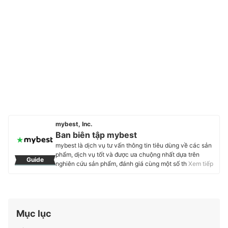
mybest, Inc.
Ban biên tập mybest
mybest là dịch vụ tư vấn thông tin tiêu dùng về các sản
phẩm, dịch vụ tốt và được ưa chuộng nhất dựa trên
Guide
nghiên cứu sản phẩm, đánh giá cùng một số thực
Xem tiếp
nghiệm và tư vấn từ các chuyên gia. Chúng tôi luôn cố
gắng cung cấp các thông tin mới và chuẩn xác nhất để
“GIÚP NGƯỜI DÙNG ĐƯA RA CÁC LỰA CHỌN” trong
hầu hết các lĩnh vực, từ Mỹ phẩm, Hàng tiêu dùng,
Thiết bị gia dụng đến các dịch vụ Tài chính, Chăm sóc
Mục lục
sức khỏe, v.v.
Profile của Ban biên tập mybest