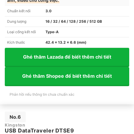
ảnh, video cho công việc.
Chuẩn kết nối
3.0
Dung lượng
16 / 32 / 64 / 128 / 256 / 512 GB
Loại cổng kết nối
Type-A
Kích thước
42.4 x 13.2 x 6.6 (mm)
Ghé thăm Lazada để biết thêm chi tiết
Ghé thăm Shopee để biết thêm chi tiết
Phản hồi nếu thông tin chưa chuẩn xác
No.6
Kingston
USB DataTraveler DTSE9