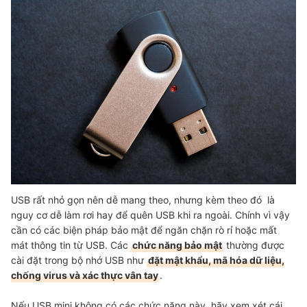
USB rất nhỏ gọn nên dễ mang theo, nhưng kèm theo đó là
nguy cơ dễ làm rơi hay để quên USB khi ra ngoài. Chính vì vậy
cần có các biện pháp bảo mật để ngăn chặn rò rỉ hoặc mất
mát thông tin từ USB. Các
chức năng bảo mật
thường được
cài đặt trong bộ nhớ USB như
đặt mật khẩu, mã hóa dữ liệu,
chống virus và xác thực vân tay
.
Nếu USB mini không có các chức năng này, hãy xem xét cái