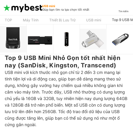
USB mini
Giúp bạn tìm ra lựa chọn tốt nhất
Tìm kiếm
Top 9 USB Mi
TOP
Máy Tính
Thiết Bị Lưu Trữ
USB mini
Top 9 USB Mini Nhỏ Gọn tốt nhất hiện
nay (SanDisk, Kingston, Transcend)
USB mini với kích thước nhỏ gọn chỉ từ 2 đến 3 cm mang lại
tính tiện lợi và di động cao, giúp bạn dễ dàng mang theo sử
dụng, không gây vướng hay chiếm quá nhiều không gian khi
cắm vào máy tính. Trước đây, USB nhỏ thường có dung lượng
chủ yếu là 16GB và 32GB, tuy nhiên hiện nay dung lượng 64GB
và 128GB đã trở nên phổ biến. Một số USB còn có dung lượng
lưu trữ lên đến hơn 256GB. Tốc độ trao đổi dữ liệu của USB
cũng được tăng lên, giúp bạn có thể sử dụng nó như một ổ
cứng gắn ngoài.