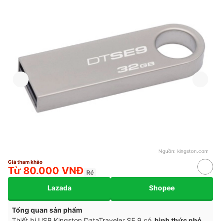
Nguồn:
kingston.com
Giá tham khảo
Từ 80.000 VNĐ
Rẻ
Lazada
Shopee
Tổng quan sản phẩm
Thiết bị USB Kingston DataTraveler SE 9 có
hình thức nhỏ