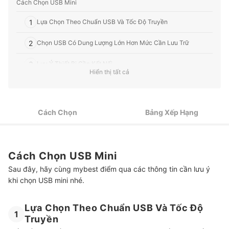
Cách Chọn USB Mini
1
Lựa Chọn Theo Chuẩn USB Và Tốc Độ Truyền
2
Chọn USB Có Dung Lượng Lớn Hơn Mức Cần Lưu Trữ
3
Lưu Ý Thiết Bị Cần Kết Nối
Hiển thị tất cả
4
Kiểm Tra Tính Di Động Và Độ Bền
5
Chọn USB Có Tính Năng Bảo Mật Cao
Cách Chọn
Bảng Xếp Hạng
Top 9 USB Mini Nhỏ Gọn tốt nhất được ưa chuộng (Tư vấn mua)
Sử Dụng USB Đúng Cách
Cách Chọn USB Mini
Làm Gì Khi Quên Password?
Sau đây, hãy cùng mybest điểm qua các thông tin cần lưu ý
khi chọn USB mini nhé.
Một Số Thiết Bị Lưu Trữ Khác
Lựa Chọn Theo Chuẩn USB Và Tốc Độ
1
Truyền