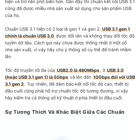
hiện và trở nên phổ biến hơn. Gần đây thì chuẩn kết nối USB 3.1
cũng đã được nhiều nhà sản xuất sử dụng cho sản phẩm USB
của họ.
Chuẩn USB 3.1 hiện có 2 loại là gen 1 và gen 2.
USB 3.1 gen 1
chính là chuẩn USB 3.0
được đổi tên và không thay đổi tốc độ
tuyền dữ liệu. Cách gọi này chưa được thống nhất ở một số
nhà sản xuất, vì vậy hãy chú ý thông số cụ thể để tránh nhầm
lẫn.
Tốc độ truyền tối đa của
USB2.0 là 480Mbps
, ở
USB 3.0
(hoặc USB 3.1 gen 1) là 5Gbps
và lên đến
10Gbps đối với USB
3.1 gen 2
. Tuy nhiên, để đảm bảo kết nối tốc độ cao, thiết bị
đầu cuối cũng phải hỗ trợ chuẩn tốc độ tương đương, vì vậy
hãy kiểm tra cả thông số kỹ thuật ở phía thiết bị đầu cuối.
Sự Tương Thích Và Khác Biệt Giữa Các Chuẩn