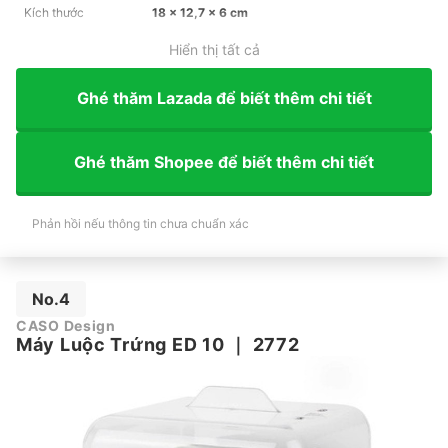
Kích thước
18 x 12,7 x 6 cm
Hiển thị tất cả
Ghé thăm Lazada để biết thêm chi tiết
Ghé thăm Shopee để biết thêm chi tiết
Phản hồi nếu thông tin chưa chuẩn xác
No.4
CASO Design
Máy Luộc Trứng ED 10
｜
2772