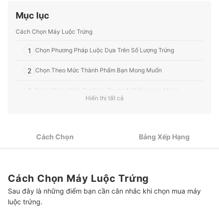
Profile của Ban biên tập mybest
báo The Yomiuri Shinbun.
Mục lục
Profile của Tashiro Yukiko
Cách Chọn Máy Luộc Trứng
1
Chọn Phương Pháp Luộc Dựa Trên Số Lượng Trứng
2
Chọn Theo Mức Thành Phẩm Bạn Mong Muốn
3
Đừng Quên Kiểm Tra Kích Thước & Khối Lượng Máy!
Hiển thị tất cả
4
Làm Sạch Dễ Dàng Nếu Có Thể Tháo Rời Các Bộ Phận
Top 7 Máy Luộc Trứng được ưa chuộng nhất hiện nay
Cách Chọn
Bảng Xếp Hạng
Máy Luộc Trứng Nhanh Gọn Và Tiện Lợi
Tham Khảo Các Thiết Bị Gia Dụng Khác
Cách Chọn Máy Luộc Trứng
Sau đây là những điểm bạn cần cân nhắc khi chọn mua máy
luộc trứng.