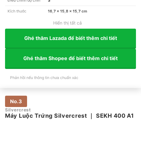
Điều chỉnh độ chín
3
Kích thước
16,7 x 15,8 x 15,7 cm
Hiển thị tất cả
Ghé thăm Lazada để biết thêm chi tiết
Ghé thăm Shopee để biết thêm chi tiết
Phản hồi nếu thông tin chưa chuẩn xác
No.3
Silvercrest
Máy Luộc Trứng Silvercrest
｜
SEKH 400 A1