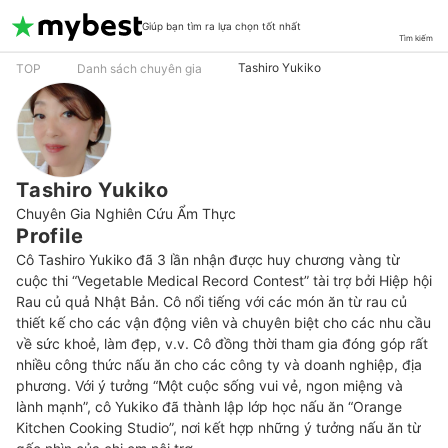
Giúp bạn tìm ra lựa chọn tốt nhất
Tìm kiếm
Tashiro Yukiko
TOP
Danh sách chuyên gia
Tashiro Yukiko
Chuyên Gia Nghiên Cứu Ẩm Thực
Profile
Cô Tashiro Yukiko đã 3 lần nhận được huy chương vàng từ 
cuộc thi “Vegetable Medical Record Contest” tài trợ bởi Hiệp hội 
Rau củ quả Nhật Bản. Cô nổi tiếng với các món ăn từ rau củ 
thiết kế cho các vận động viên và chuyên biệt cho các nhu cầu 
về sức khoẻ, làm đẹp, v.v. Cô đồng thời tham gia đóng góp rất 
nhiều công thức nấu ăn cho các công ty và doanh nghiệp, địa 
phương. Với ý tưởng “Một cuộc sống vui vẻ, ngon miệng và 
lành mạnh”, cô Yukiko đã thành lập lớp học nấu ăn “Orange 
Kitchen Cooking Studio”, nơi kết hợp những ý tưởng nấu ăn từ 