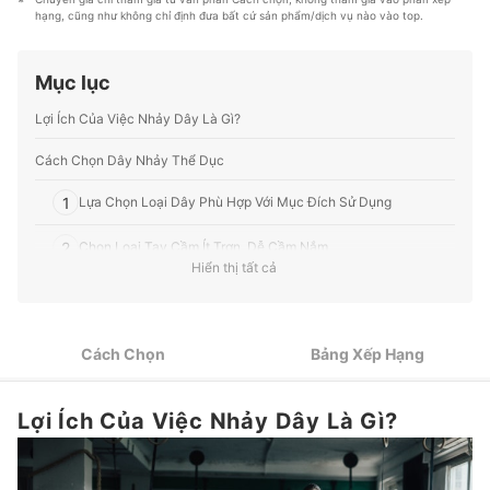
Profile của Yamazaki Miyuki
Thiết bị gia dụng đến các dịch vụ Tài chính, Chăm sóc
hạng, cũng như không chỉ định đưa bất cứ sản phẩm/dịch vụ nào vào top.
sức khỏe, v.v.
Profile của Ban biên tập mybest
Mục lục
Lợi Ích Của Việc Nhảy Dây Là Gì?
Cách Chọn Dây Nhảy Thể Dục
1
Lựa Chọn Loại Dây Phù Hợp Với Mục Đích Sử Dụng
2
Chọn Loại Tay Cầm Ít Trơn, Dễ Cầm Nắm
Hiển thị tất cả
3
Chọn Dây Có Độ Dài Phù Hợp Với Cơ Thể
4
Chốt Tay Cầm Mang Lại Sự Thoải Mái Khi Luyện Tập
Cách Chọn
Bảng Xếp Hạng
Dây Nhảy Không Dây: Hoàn Hảo Khi Luyện Tập Ở Những
5
Không Gian Hẹp
Lợi Ích Của Việc Nhảy Dây Là Gì?
Top 10 Dây Nhảy Thể Dục tốt nhất hiện nay
Luyện Tập Tại Nhà Cùng mybest