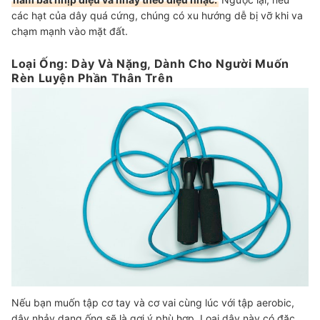
các hạt của dây quá cứng, chúng có xu hướng dễ bị vỡ khi va
chạm mạnh vào mặt đất.
Loại Ống: Dày Và Nặng, Dành Cho Người Muốn
Rèn Luyện Phần Thân Trên
Nếu bạn muốn tập cơ tay và cơ vai cùng lúc với tập aerobic,
dây nhảy dạng ống sẽ là gợi ý phù hợp. Loại dây này có đặc