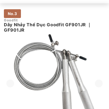
No.3
Goodfit
Dây Nhảy Thể Dục Goodfit GF901JR
｜
GF901JR