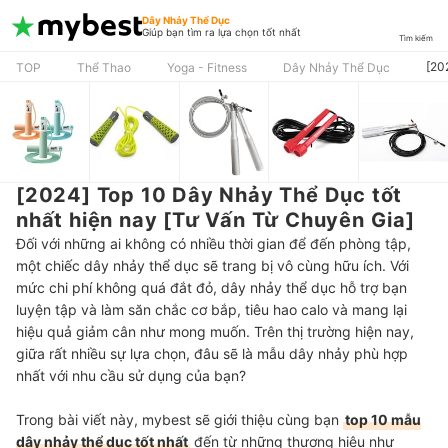
Dây Nhảy Thể Dục
Giúp bạn tìm ra lựa chọn tốt nhất
Tìm kiếm
[20
TOP
Thể Thao
Yoga - Fitness
Dây Nhảy Thể Dục
[2024] Top 10 Dây Nhảy Thể Dục tốt
nhất hiện nay [Tư Vấn Từ Chuyên Gia]
Đối với những ai không có nhiều thời gian để đến phòng tập,
một chiếc dây nhảy thể dục sẽ trang bị vô cùng hữu ích. Với
mức chi phí không quá đắt đỏ, dây nhảy thể dục hỗ trợ bạn
luyện tập và làm săn chắc cơ bắp, tiêu hao calo và mang lại
hiệu quả giảm cân như mong muốn. Trên thị trường hiện nay,
giữa rất nhiều sự lựa chọn, đâu sẽ là mẫu dây nhảy phù hợp
nhất với nhu cầu sử dụng của bạn?
Trong bài viết này, mybest sẽ giới thiệu cùng bạn
top 10 mẫu
dây nhảy thể dục tốt nhất
đến từ những thương hiệu như