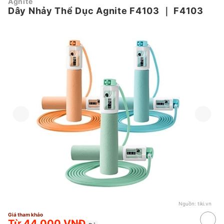
Agnite
Dây Nhảy Thể Dục Agnite F4103
｜
F4103
Nguồn:
tiki.vn
Giá tham khảo
Từ 44.000 VNĐ