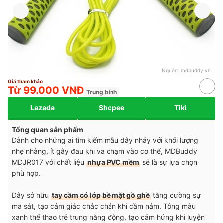
Nguồn:
mdbuddy.vn
Giá tham khảo
Từ 99.000 VNĐ
Trung bình
Lazada
Shopee
Tiki
Tổng quan sản phẩm
Dành cho những ai tìm kiếm mẫu dây nhảy với khối lượng
nhẹ nhàng, ít gây đau khi va chạm vào cơ thể, MDBuddy
MDJR017 với chất liệu
nhựa PVC mềm
sẽ là sự lựa chọn
phù hợp.
Dây sở hữu
tay cầm có lớp bề mặt gồ ghề
tăng cường sự
ma sát, tạo cảm giác chắc chắn khi cầm nắm. Tông màu
xanh thể thao trẻ trung năng động, tạo cảm hứng khi luyện