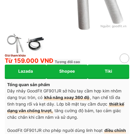
Nguồn:
goodfit.vn
Giá tham khảo
Từ 159.000 VNĐ
Tương đối cao
Lazada
Shopee
Tiki
Tổng quan sản phẩm
Dây nhảy GoodFit GF901JR sở hữu tay cầm hợp kim nhôm
dạng trục tròn, có
khả năng xoay 360 độ
, hạn chế tối đa
tình trạng rối và kẹt dây. Lớp bề mặt tay cầm được
thiết kế
dạng vân chống trượt,
tăng cường độ bám, tạo cảm giác
chắc chắn khi cầm nắm và sử dụng.
GoodFit GF901JR cho phép người dùng linh hoạt
điều chỉnh