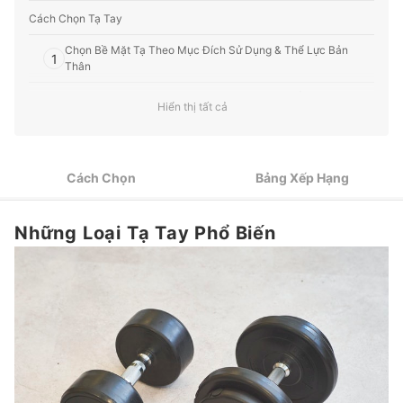
Cách Chọn Tạ Tay
Chọn Bề Mặt Tạ Theo Mục Đích Sử Dụng & Thể Lực Bản
1
Thân
Tạ Có Khía (Knurling): Độ Bám Cao, Khó Trượt Ở Mức Tạ Nặng
2
Hiển thị tất cả
Cho Người Đã Có Kinh Nghiệm
3
Neoprene & Cao Su: Thân Thiện Với Bề Mặt Sàn
Cách Chọn
Bảng Xếp Hạng
4
Xác Định Độ Dày Tay Cầm Qua Kích Thước Lòng Bàn Tay
5
5kg ~ 20kg Đối Với Nam & 1kg ~ 15kg Đối Với Nữ
Những Loại Tạ Tay Phổ Biến
Top 9 Tạ Tay tốt nhất hiện nay
Cách Khử Mùi Nếu Tạ Hôi Cao Su Hoặc Sắt
Một Số Bài Tập Tạ Tham Khảo
Rèn Luyện Cơ Bắp Cùng mybest