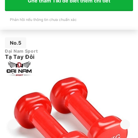
Ghé thăm Tiki để biết thêm chi tiết
Phản hồi nếu thông tin chưa chuẩn xác
No.5
Đại Nam Sport
Tạ Tay Đôi