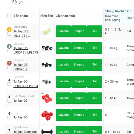
Bộ lọc
Thông tin chi tiết
Sản phẩm
Hình ảnh
Giá thấp nhất
Các mức
Chất 
khối lượng
MDBuddy
0.5, 1, 2, 3, 4
1
Lazada
Shopee
Tiki
Tạ Tay Đơn
Sắt
kg
MD2105
｜
MD2105
Livepro
Thép
2
Lazada
Shopee
Tiki
Tạ Tay Đôi
1 - 10 kg
crom
LP8075
｜
LP8075
Livepro
3
Lazada
Shopee
Tiki
Tạ Tay Đôi
1 - 10 kg
Gang
LP8070
｜
LP8070
Livepro
Thép
4
Lazada
Shopee
Tiki
Tạ Tay Đôi
2 - 30 kg
crom
LP8004
｜
LP8004
Đại Nam Sport
5
Lazada
Shopee
Tiki
1 - 10 kg
Thép
Tạ Tay Đôi
BG
Cát +
6
Lazada
Shopee
Tiki
5
măn
Tạ Tay Đôi
Sportslink
7
Lazada
Shopee
Tiki
Tạ Tay Sportslink
0.5 - 10 kg
Sắt