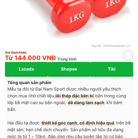
Nguồn:
thethaodainam.vn
Giá tham khảo
Từ 144.000 VNĐ
Trung bình
Lazada
Shopee
Tiki
Tổng quan sản phẩm
Mẫu tạ đôi từ Đại Nam Sport được nhiều người yêu thích
chọn mua nhờ chất liệu
lõi thép đặc bền bỉ
bên trong cùng
lớp bề mặt cao su bên ngoài,
dễ dàng làm sạch
khi bám
bẩn.
Hai đầu tạ được
thiết kế góc cạnh, cố định hiệu quả
trên bề
mặt sàn, hạn chế dịch chuyển. Sản phẩm sở hữu đa dạng
mức tạ từ 1 – 10kg, đáp ứng nhu cầu luyện tập từ cơ bản