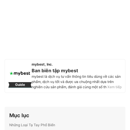
mybest, Inc.
Ban biên tập mybest
mybest là dịch vụ tư vấn thông tin tiêu dùng về các sản
phẩm, dịch vụ tốt và được ưa chuộng nhất dựa trên
Guide
nghiên cứu sản phẩm, đánh giá cùng một số thực
Xem tiếp
nghiệm và tư vấn từ các chuyên gia. Chúng tôi luôn cố
gắng cung cấp các thông tin mới và chuẩn xác nhất để
“GIÚP NGƯỜI DÙNG ĐƯA RA CÁC LỰA CHỌN” trong
hầu hết các lĩnh vực, từ Mỹ phẩm, Hàng tiêu dùng,
Thiết bị gia dụng đến các dịch vụ Tài chính, Chăm sóc
Mục lục
sức khỏe, v.v.
Profile của Ban biên tập mybest
Những Loại Tạ Tay Phổ Biến