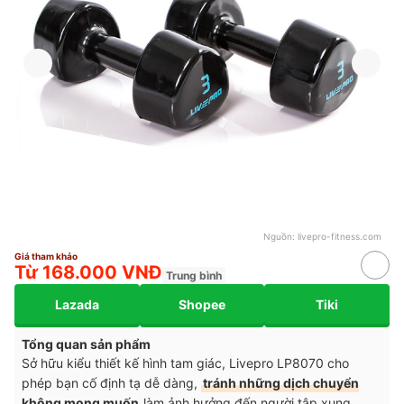
Nguồn:
livepro-fitness.com
Giá tham khảo
Từ 168.000 VNĐ
Trung bình
Lazada
Shopee
Tiki
Tổng quan sản phẩm
Sở hữu kiểu thiết kế hình tam giác, Livepro LP8070 cho
phép bạn cố định tạ dễ dàng,
tránh những dịch chuyển
không mong muốn
làm ảnh hưởng đến người tập xung