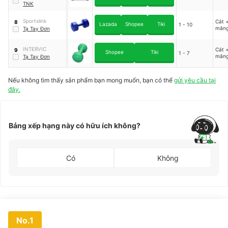
TNK
Sportslink
Cát +
8
Lazada
Shopee
Tiki
1 - 10
măn
Tạ Tay Đơn
INTERVIC
Cát +
9
Shopee
Tiki
1 - 7
măn
Tạ Tay Đơn
Nếu không tìm thấy sản phẩm bạn mong muốn, bạn có thể
gửi yêu cầu tại
đây.
Bảng xếp hạng này có hữu ích không?
Có
Không
No.1