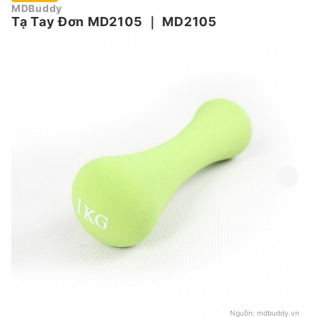
MDBuddy
Tạ Tay Đơn MD2105
｜
MD2105
Nguồn:
mdbuddy.vn