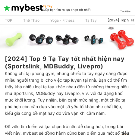
Tạ Tay
Giúp bạn tìm ra lựa chọn tốt nhất
Tìm kiếm
[2024] Top 9 Tạ
TOP
Thể Thao
Yoga - Fitness
Tạ Tay
[2024] Top 9 Tạ Tay tốt nhất hiện nay
(Sportslink, MDBuddy, Livepro)
Không chỉ tại phòng gym, những chiếc tạ tay ngày càng được
nhiều người trang bị cho việc tập luyện tại nhà. Bạn có thể tìm
thấy khá nhiều loại tạ tay khác nhau đến từ những thương hiệu
như Sportslink, MDBuddy hay Livepro, v.v. với đa dạng khối
mức khối lượng. Tuy nhiên, bên cạnh mức nặng, một chiếc tạ
phù hợp còn cần dựa vào một số yếu tố khác như chất liệu,
kiểu gia công bề mặt hay độ vừa vặn khi cầm nắm.
Để việc tìm kiếm và lựa chọn trở nên dễ dàng hơn, trong bài
viết này, mybest sẽ đồng hành cùng bạn điểm qua một số
tiêu