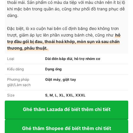
thoải mái. Sản phẩm có màu da tiệp với màu chân nên ít bị lộ
khi mặc bên trong quần áo, cũng như phối đồ trang phục dễ
dàng.
Đặc biệt, lò xo cuộn hai bên cố định băng đeo không trơn
trượt, giảm áp lực lên phần xương bánh chè, cũng như
hỗ
trợ đầu gối bị đau, thoái hoá khớp, mòn sụn và sau chấn
thương, phẫu thuật.
Loại
Dài đến bắp đùi, hỗ trợ nhóm cơ
Kiểu dáng
Dạng ống
Phương pháp
Giặt máy, giặt tay
giặt/Làm sạch
Size
S, M, L, XL, XXL, XXXL
Ghé thăm Lazada để biết thêm chi tiết
Ghé thăm Shopee để biết thêm chi tiết