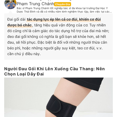
Phạm Trung Chánh
Chuyên Gia
Bác sĩ Phạm Trung Chánh tốt nghiệp bác sĩ đa khoa tại trường Đại Học Y
Dược Thái Bình và đã có nhiều năm kinh nghiệm thực tập, làm việc tại các
bệnh lớn. Hiện tại, bác sĩ Chánh đang làm việc tại một phòng khám chuyên
khoa Cơ Xương Khớp, hợp tác chuyên môn và hợp tác phẫu thuật các bệnh
Đai gối dài
tác dụng lực ép lên cả cơ đùi, khiến cơ đùi
lý cơ xương khớp với một số bệnh viện tại Tp.HCM. Là một người thích vận
được bó chắc
, tăng hiệu quả vận động của cơ. Tuy nhiên
động thể thao, bác sĩ Chánh cũng có những nghiên cứu sâu về dinh dưỡng,
chế độ luyện tập, các chấn thương trong thể thao và đã từng điều trị cho
đó cũng chỉ là cảm giác do tác dụng hỗ trợ của đai mà nên;
rất nhiều cầu thủ từ các đội tuyển bóng đá, vận động viên các môn Muay
Thái, cầu lông, boxing v.v.
đeo đai gối không có nghĩa là gối bạn sẽ khỏe hơn, sẽ hết
đau, sẽ hồi phục. Đặc biệt là đối với những người thừa cân
béo phì, hoặc những người gầy suy kiệt, teo cơ đùi, v.v.
cần chú ý điều này.
Người Đau Gối Khi Lên Xuống Cầu Thang: Nên
Chọn Loại Dây Đai