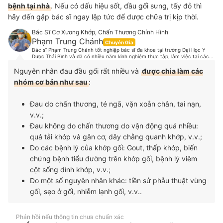
bệnh tại nhà
. Nếu có dấu hiệu sốt, đầu gối sưng, tấy đỏ thì
hãy đến gặp bác sĩ ngay lập tức để được chữa trị kịp thời.
Bác Sĩ Cơ Xương Khớp, Chấn Thương Chỉnh Hình
Phạm Trung Chánh
Chuyên Gia
Bác sĩ Phạm Trung Chánh tốt nghiệp bác sĩ đa khoa tại trường Đại Học Y
Dược Thái Bình và đã có nhiều năm kinh nghiệm thực tập, làm việc tại các
bệnh lớn. Hiện tại, bác sĩ Chánh đang làm việc tại một phòng khám chuyên
khoa Cơ Xương Khớp, hợp tác chuyên môn và hợp tác phẫu thuật các bệnh
Nguyên nhân đau đầu gối rất nhiều và
được chia làm các
lý cơ xương khớp với một số bệnh viện tại Tp.HCM. Là một người thích vận
nhóm cơ bản như sau
:
động thể thao, bác sĩ Chánh cũng có những nghiên cứu sâu về dinh dưỡng,
chế độ luyện tập, các chấn thương trong thể thao và đã từng điều trị cho
rất nhiều cầu thủ từ các đội tuyển bóng đá, vận động viên các môn Muay
Thái, cầu lông, boxing v.v.
Đau do chấn thương, té ngã, vặn xoắn chân, tai nạn,
v.v.;
Đau không do chấn thương do vận động quá nhiều:
quá tải khớp và gân cơ, dây chằng quanh khớp, v.v.;
Do các bệnh lý của khớp gối: Gout, thấp khớp, biến
chứng bệnh tiểu đường trên khớp gối, bệnh lý viêm
cột sống dính khớp, v.v.;
Do một số nguyên nhân khác: tiền sử phẫu thuật vùng
gối, sẹo ở gối, nhiễm lạnh gối, v.v..
Phản hồi nếu thông tin chưa chuẩn xác