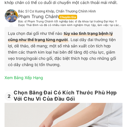
khớp chân có thể co duỗi di chuyển một cách thoải mái nhất.
Bác Sĩ Cơ Xương Khớp, Chấn Thương Chỉnh Hình
Phạm Trung Chánh
Chuyên Gia
Bác sĩ Phạm Trung Chánh tốt nghiệp bác sĩ đa khoa tại trường Đại Học Y
Dược Thái Bình và đã có nhiều năm kinh nghiệm thực tập, làm việc tại các
bệnh lớn. Hiện tại, bác sĩ Chánh đang làm việc tại một phòng khám chuyên
khoa Cơ Xương Khớp, hợp tác chuyên môn và hợp tác phẫu thuật các bệnh
Lựa chọn đai gối như thế nào
tùy vào tình trạng bệnh lý
lý cơ xương khớp với một số bệnh viện tại Tp.HCM. Là một người thích vận
cũng như thể trạng từng người
. Loại dây đai thường tiện
động thể thao, bác sĩ Chánh cũng có những nghiên cứu sâu về dinh dưỡng,
chế độ luyện tập, các chấn thương trong thể thao và đã từng điều trị cho
lợi, dễ tháo, dễ mang; một số nhà sản xuất còn tích hợp
rất nhiều cầu thủ từ các đội tuyển bóng đá, vận động viên các môn Muay
Thái, cầu lông, boxing v.v.
thêm các thanh kim loại hai bên để tăng độ chịu lực, giảm
vẹo trong/ngoài cho gối, đặc biệt thích hợp cho những gối
có dây chằng bị tổn thương.
Xem Bảng Xếp Hạng
Chọn Băng Đai Có Kích Thước Phù Hợp
2
Với Chu Vi Của Đầu Gối