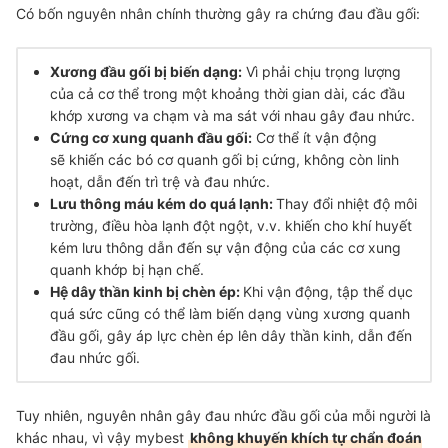
Có bốn nguyên nhân chính thường gây ra chứng đau đầu gối:
Xương đầu gối bị biến dạng:
Vì phải chịu trọng lượng
của cả cơ thể trong một khoảng thời gian dài, các đầu
khớp xương
va chạm và ma sát với nhau
gây đau nhức.
Cứng cơ xung quanh đầu gối:
Cơ thể
ít vận động
sẽ khiến các bó cơ quanh gối bị cứng, không còn linh
hoạt, dẫn đến trì trệ và đau nhức.
Lưu thông máu kém do quá lạnh:
Thay đổi nhiệt độ môi
trường, điều hòa lạnh đột ngột, v.v. khiến cho khí huyết
kém lưu thông dẫn đến sự vận động của các cơ xung
quanh khớp bị hạn chế.
Hệ dây thần kinh bị chèn ép:
Khi
vận động, tập thể dục
quá sức
cũng có thể làm biến dạng vùng xương quanh
đầu gối, gây áp lực chèn ép lên dây thần kinh, dẫn đến
đau nhức gối.
Tuy nhiên, nguyên nhân gây đau nhức đầu gối của mỗi người là
khác nhau, vì vậy mybest
không khuyến khích tự chẩn đoán