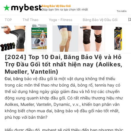
Băng Bảo Vệ Đầu Gối
Giúp bạn tìm ra lựa chọn tốt nhất
Tìm kiếm
[
TOP
Thể Thao
Yoga - Fitness
Băng Bảo Vệ Đầu Gối
[2024] Top 10 Đai, Băng Bảo Vệ và Hỗ
Trợ Đầu Gối tốt nhất hiện nay (Aolikes,
Mueller, Vantelin)
Đai, băng
bảo vệ đầu gối là một vật dụng không thể thiếu
trong các môn thể thao như bóng đá, bóng rổ, tennis hay có
thể sử dụng hằng ngày giúp giảm đau và hỗ trợ các chuyển
động xung quanh khớp đầu gối. Có rất nhiều thương hiệu như
Aolikes, Mueller, Vantelin, Dynamic, v.v., khiến bạn phân vân
không biết chọn mua đai, băng bảo vệ đầu gối nào tốt nhất,
phù hợp với bản thân?
Hiểu được điều đó, mybest sẽ giới thiệu đến bạn phương thức