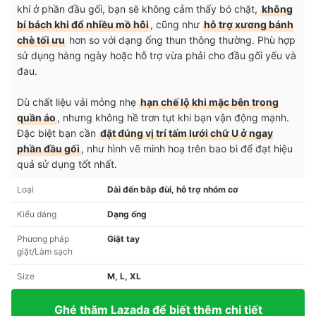
khí ở phần đầu gối, bạn sẽ không cảm thấy bó chặt,
không
bí bách khi đổ nhiều mồ hôi
, cũng như
hỗ trợ xương bánh
chè tối ưu
hơn so với dạng ống thun thông thường. Phù hợp
sử dụng hàng ngày hoặc hỗ trợ vừa phải cho đầu gối yếu và
đau.
Dù chất liệu vải mỏng nhẹ
hạn chế lộ khi mặc bên trong
quần áo
, nhưng không hề trơn tụt khi bạn vận động mạnh.
Đặc biệt bạn cần
đặt đúng vị trí tấm lưới chữ U ở ngay
phần đầu gối
, như hình vẽ minh hoạ trên bao bì để đạt hiệu
quả sử dụng tốt nhất.
Loại
Dài đến bắp đùi, hỗ trợ nhóm cơ
Kiểu dáng
Dạng ống
Phương pháp
Giặt tay
giặt/Làm sạch
Size
M, L, XL
Ghé thăm Lazada để biết thêm chi tiết