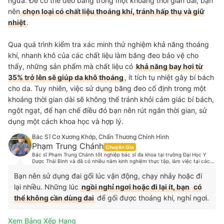
ngứa. Để có thể đeo băng trong một khoảng thời gian dài, bạn
nên
chọn loại có chất liệu thoáng khí, tránh hấp thụ và giữ
nhiệt
.
Qua quá trình kiểm tra xác minh thử nghiệm khả năng thoáng
khí, nhanh khô của các chất liệu làm băng đeo bảo vệ cho
thấy, những sản phẩm mà chất liệu có
khả năng bay hơi từ
35% trở lên sẽ giúp da khô thoáng
, ít tích tụ nhiệt gây bí bách
cho da. Tuy nhiên, việc sử dụng băng đeo cố định trong một
khoảng thời gian dài sẽ không thể tránh khỏi cảm giác bí bách,
ngột ngạt, để hạn chế điều đó bạn nên rút ngắn thời gian, sử
dụng một cách khoa học và hợp lý.
Bác Sĩ Cơ Xương Khớp, Chấn Thương Chỉnh Hình
Phạm Trung Chánh
Chuyên Gia
Bác sĩ Phạm Trung Chánh tốt nghiệp bác sĩ đa khoa tại trường Đại Học Y
Dược Thái Bình và đã có nhiều năm kinh nghiệm thực tập, làm việc tại các
bệnh lớn. Hiện tại, bác sĩ Chánh đang làm việc tại một phòng khám chuyên
khoa Cơ Xương Khớp, hợp tác chuyên môn và hợp tác phẫu thuật các bệnh
Bạn nên sử dụng đai gối lúc vận động, chạy nhảy hoặc đi
lý cơ xương khớp với một số bệnh viện tại Tp.HCM. Là một người thích vận
lại nhiều. Những lúc
ngồi nghỉ ngơi hoặc đi lại ít, bạn
có
động thể thao, bác sĩ Chánh cũng có những nghiên cứu sâu về dinh dưỡng,
chế độ luyện tập, các chấn thương trong thể thao và đã từng điều trị cho
thể không cần dùng đai
để gối được thoáng khí, nghỉ ngơi.
rất nhiều cầu thủ từ các đội tuyển bóng đá, vận động viên các môn Muay
Thái, cầu lông, boxing v.v.
Xem Bảng Xếp Hạng