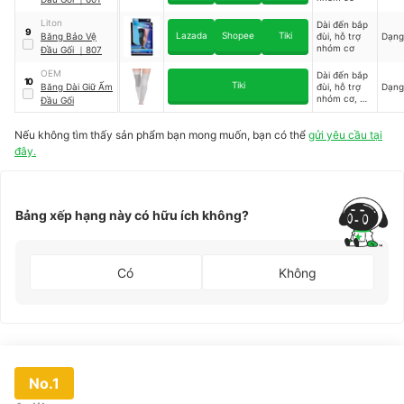
Liton
Dài đến bắp
9
Lazada
Shopee
Tiki
Băng Bảo Vệ
đùi, hỗ trợ
Dạng
nhóm cơ
Đầu Gối
｜
807
OEM
Dài đến bắp
10
Tiki
Băng Dài Giữ Ấm
đùi, hỗ trợ
Dạng
nhóm cơ, giữ
Đầu Gối
nhiệt
Nếu không tìm thấy sản phẩm bạn mong muốn, bạn có thể
gửi yêu cầu tại
đây.
Bảng xếp hạng này có hữu ích không?
Có
Không
No.1