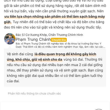
đích và nhu cầu sử dụng. Loại băng đeo bảo vệ và hỗ trợ đầu
gối là sản phẩm có thể sử dụng hằng ngày, rất dễ bám dính mồ
hôi và bụi bẩn, vậy nên cần phải thường xuyên giặt sạch. Nên
ưu tiên lựa chọn những sản phẩm có thể làm sạch bằng máy
giặt.
Tuy nhiên để có thể bảo vệ chất liệu và độ bền cho băng
đeo thì nên cho vào túi giặt và không nên sử dụng thuốc tẩy.
Bác Sĩ Cơ Xương Khớp, Chấn Thương Chỉnh Hình
Phạm Trung Chánh
Chuyên Gia
Bác sĩ Phạm Trung Chánh tốt nghiệp bác sĩ đa khoa tại trường Đại Học Y
Dược Thái Bình và đã có nhiều năm kinh nghiệm thực tập, làm việc tại các
bệnh lớn. Hiện tại, bác sĩ Chánh đang làm việc tại một phòng khám chuyên
khoa Cơ Xương Khớp, hợp tác chuyên môn và hợp tác phẫu thuật các bệnh
Vệ sinh đai cũng
là điều quan trọng để không gây kích
lý cơ xương khớp với một số bệnh viện tại Tp.HCM. Là một người thích vận
ứng, khó chịu, giữ vệ sinh cho da
vùng bó đai. Thường thì
động thể thao, bác sĩ Chánh cũng có những nghiên cứu sâu về dinh dưỡng,
chế độ luyện tập, các chấn thương trong thể thao và đã từng điều trị cho
nếu nhu cầu sử dụng đai nhiều bạn nên mua 2 cái đai giống
rất nhiều cầu thủ từ các đội tuyển bóng đá, vận động viên các môn Muay
Thái, cầu lông, boxing v.v.
nhau, để thay phiên sử dụng và vệ sinh giặt sạch. Bạn cũng
không nên giặt đai quá nhiều lần vì có thể làm giảm tuổi thọ
của đai.
Phản hồi nếu thông tin chưa chuẩn xác