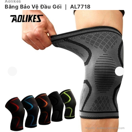
Aolikes
Băng Bảo Vệ Đầu Gối
｜
AL7718
Nguồn:
aolikesvietnam.com