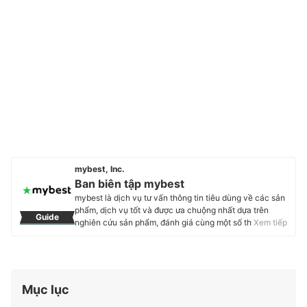
mybest, Inc.
Ban biên tập mybest
mybest là dịch vụ tư vấn thông tin tiêu dùng về các sản
phẩm, dịch vụ tốt và được ưa chuộng nhất dựa trên
Guide
nghiên cứu sản phẩm, đánh giá cùng một số thực
Xem tiếp
nghiệm và tư vấn từ các chuyên gia. Chúng tôi luôn cố
gắng cung cấp các thông tin mới và chuẩn xác nhất để
“GIÚP NGƯỜI DÙNG ĐƯA RA CÁC LỰA CHỌN” trong
hầu hết các lĩnh vực, từ Mỹ phẩm, Hàng tiêu dùng,
Thiết bị gia dụng đến các dịch vụ Tài chính, Chăm sóc
Mục lục
sức khỏe, v.v.