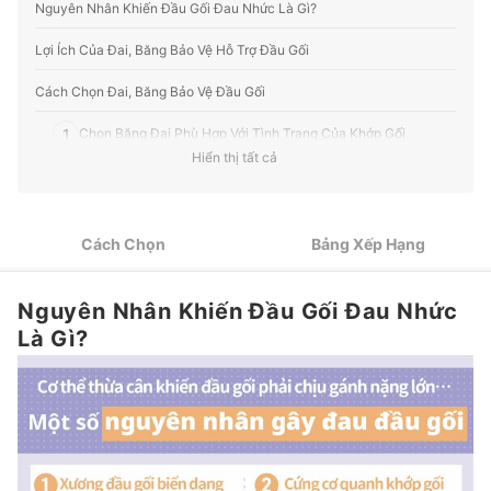
Profile của Ban biên tập mybest
Nguyên Nhân Khiến Đầu Gối Đau Nhức Là Gì?
Lợi Ích Của Đai, Băng Bảo Vệ Hỗ Trợ Đầu Gối
Cách Chọn Đai, Băng Bảo Vệ Đầu Gối
1
Chọn Băng Đai Phù Hợp Với Tình Trạng Của Khớp Gối
Hiển thị tất cả
Chọn Băng Đai Có Kích Thước Phù Hợp Với Chu Vi Của Đầu
2
Gối
Chọn Loại Băng Bảo Vệ Có Tính Năng Thoáng Khí Cho Người
3
Cách Chọn
Bảng Xếp Hạng
Dễ Đổ Mồ Hôi
Ưu Tiên Sản Phẩm Có Thể Giặt Máy, Tiện Lợi Cho Người Sử
4
Nguyên Nhân Khiến Đầu Gối Đau Nhức
Dụng Hằng Ngày
Là Gì?
Top 10 Đai, Băng Bảo Vệ và Hỗ Trợ Đầu Gối tốt nhất hiện nay
Làm Thế Nào Để Đeo Băng Bảo Vệ Đầu Gối Đúng Cách?
Duy Trì Sử Dụng Hàng Ngày Kết Hợp Thư Giãn Cơ Bắp
Các Câu Hỏi Thường Gặp - Tư Vấn Bởi Bác Sĩ Phạm Trung Chánh