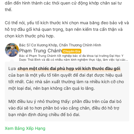
dẫn đến hình thành các thói quen cử động khớp chân sai tư
thế.
Có thể nói, yếu tố kích thước khi chọn mua băng đeo bảo vệ và
hỗ trợ đầu gối khá quan trọng, bạn nên kiểm tra cẩn thận và
chọn kích thước phù hợp.
Bác Sĩ Cơ Xương Khớp, Chấn Thương Chỉnh Hình
Phạm Trung Chánh
Chuyên Gia
Bác sĩ Phạm Trung Chánh tốt nghiệp bác sĩ đa khoa tại trường Đại Học Y
Dược Thái Bình và đã có nhiều năm kinh nghiệm thực tập, làm việc tại các
bệnh lớn. Hiện tại, bác sĩ Chánh đang làm việc tại một phòng khám chuyên
khoa Cơ Xương Khớp, hợp tác chuyên môn và hợp tác phẫu thuật các bệnh
Lựa
chọn một chiếc đai phù hợp với kích thước đầu gối
lý cơ xương khớp với một số bệnh viện tại Tp.HCM. Là một người thích vận
của bạn là một yếu tố tiên quyết để đai đạt được hiệu quả
động thể thao, bác sĩ Chánh cũng có những nghiên cứu sâu về dinh dưỡng,
chế độ luyện tập, các chấn thương trong thể thao và đã từng điều trị cho
tốt nhất. Các nhà sản xuất thường làm ra nhiều kích cỡ cho
rất nhiều cầu thủ từ các đội tuyển bóng đá, vận động viên các môn Muay
Thái, cầu lông, boxing v.v.
một loại đai, nên bạn không cần quá lo lắng.
Một điều lưu ý nhỏ thường thấy: phần đầu trên của đai bó
vào đùi sẽ to hơn phần bó vào cẳng chân, điều đó hỗ trợ
bạn nhận định đúng chiều để bó đai.
Xem Bảng Xếp Hạng