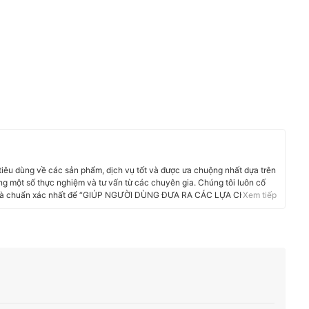
 tiêu dùng về các sản phẩm, dịch vụ tốt và được ưa chuộng nhất dựa trên
g một số thực nghiệm và tư vấn từ các chuyên gia. Chúng tôi luôn cố
i và chuẩn xác nhất để “GIÚP NGƯỜI DÙNG ĐƯA RA CÁC LỰA CHỌN”
Xem tiếp
phẩm, Hàng tiêu dùng, Thiết bị gia dụng đến các dịch vụ Tài chính, Chăm