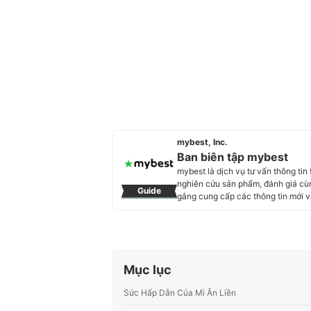
mybest, Inc.
Ban biên tập mybest
mybest là dịch vụ tư vấn thông tin
nghiên cứu sản phẩm, đánh giá cùn
Guide
gắng cung cấp các thông tin mớ
trong hầu hết các lĩnh vực, từ Mỹ 
sóc sức khỏe, v.v.
Profile của Ban biên tập mybest
Mục lục
Sức Hấp Dẫn Của Mì Ăn Liền