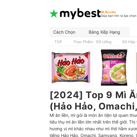
Mì Ăn Liền
Giúp bạn tìm ra lựa chọn
Cách Chọn
Bảng Xếp Hạng
TOP
Thực Phẩm - Đồ Uống
Đồ Hộp 
[2024] Top 9 Mì Ă
(Hảo Hảo, Omachi
Mì ăn liền, mì gói là món ăn tiện lợi quen t
tiêu thụ mì ăn liền lớn nhất trên thế giới. T
hương vị mì khác nhau như mì thịt hầm xương
tiếng Hảo Hảo, Omachi, Samyang, Koreno, C