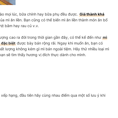
 vào mọi lúc, bữa chính hay bữa phụ đều được.
Giá thành khá
a mì ăn liền. Bạn cũng có thể biến mì ăn liền thành món ăn bổ
ịt bằm hay rau củ v.v.
ợng cao ra đời trong thời gian gần đây, có thể kể đến như
mì
n đặc biệt
được bày bán rộng rãi. Ngay khi muốn ăn, bạn có
t lượng không kém gì mì bán ngoài tiệm. Hãy thử nhiều loại mì
 bạn sẽ tìm thấy hương vị đích thực dành cho mình.
 xếp hạng, đầu tiên hãy cùng nhau điểm qua một số lưu ý khi