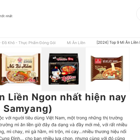
 tốt nhất
[2024] Top 9 Mì Ăn Liền
- Đồ Khô - Thực Phẩm Đóng Gói
Mì Ăn Liền
n Liền Ngon nhất hiện nay
, Samyang)
huộc với người tiêu dùng Việt Nam, một trong những thị trường
hị trường mì ăn liền giờ đây đa dạng và đầy mới mẻ, với rất nhiều
, mì chay, mì gà hầm, mì trộn, mì cay...nhiều thương hiệu nổi
ung Đình... cho bạn nhiều lựa chọn, nhưng cùng với đó cũng