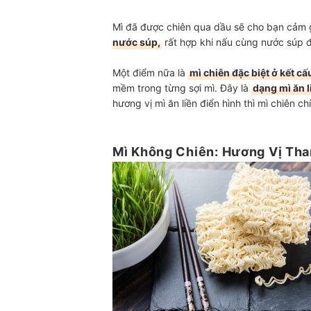
Mì đã được chiên qua dầu sẽ cho bạn cảm g
nước súp,
rất hợp khi nấu cùng nước súp đ
Một điểm nữa là
mì chiên đặc biệt ở kết c
mềm trong từng sợi mì. Đây là
dạng mì ăn l
hương vị mì ăn liền điển hình thì mì chiên 
Mì Không Chiên: Hương Vị Th