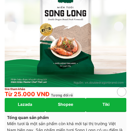
Nguồn:
vn.doubledragonbrand.com
Giá tham khảo
Từ 25.000 VNĐ
Tương đối rẻ
Lazada
Shopee
Tiki
Tổng quan sản phẩm
Miến tươi là một sản phẩm còn khá mới tại thị trường Việt
Nam hiện nay. Sản phẩm miến tươi Song Long có ưu điểm là