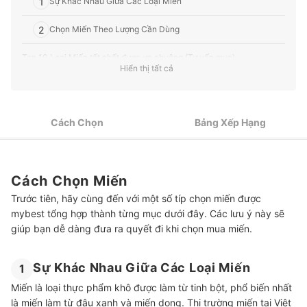
1
Sự Khác Nhau Giữa Các Loại Miến
2
Chọn Miến Theo Lượng Cần Dùng
Top 10 Loại Miến tốt nhất được ưa chuộng (Tư vấn mua)
Hiển thị tất cả
Tham Khảo Về Các Loại Thực Phẩm Khác
Cách Chọn
Bảng Xếp Hạng
Cách Chọn Miến
Trước tiên, hãy cùng đến với một số típ chọn miến được
mybest tổng hợp thành từng mục dưới đây. Các lưu ý này sẽ
giúp bạn dễ dàng đưa ra quyết đi khi chọn mua miến.
Sự Khác Nhau Giữa Các Loại Miến
1
Miến là loại thực phẩm khô được làm từ tinh bột, phổ biến nhất
là miến làm từ đậu xanh và miến dong. Thị trường miến tại Việt