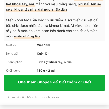
bột khoai tây, sợi
mảnh với màu trắng sáng,
khi nấu lên sẽ
có vị khoai tây nhẹ, dai ngon hấp dẫn
.
Miến khoai tây Điền Bảo có ưu điểm là sợi miến giữ kết cấu
tốt, chịu được nhiệt lâu mà không bị nát. Vì vậy, món miến
này sẽ là món ăn kèm hoàn hảo dành cho các tín đồ thích
món
miến nhúng lẩu
.
Xuất xứ
Việt Nam
Đóng gói
Cuộn lớn
Thành phần
Tinh bột khoai tây, nước
Khối lượng
180 g x 2 gói
Ghé thăm Shopee để biết thêm chi tiết
Phản hồi nếu thông tin chưa chuẩn xác