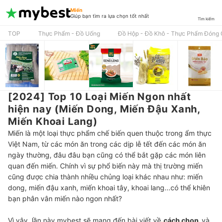
Miến
Giúp bạn tìm ra lựa chọn tốt nhất
Tìm kiếm
TOP
Thực Phẩm - Đồ Uống
Đồ Hộp - Đồ Khô - Thực Phẩm Đóng 
[2024] Top 10 Loại Miến Ngon nhất
hiện nay (Miến Dong, Miến Đậu Xanh,
Miến Khoai Lang)
Miến là một loại thực phẩm chế biến quen thuộc trong ẩm thực
Việt Nam, từ các món ăn trong các dịp lễ tết đến các món ăn
ngày thường, đâu đâu bạn cũng có thể bắt gặp các món liên
quan đến miến. Chính vì sự phổ biến này mà thị trường miến
cũng được chia thành nhiều chủng loại khác nhau như: miến
dong, miến đậu xanh, miến khoai tây, khoai lang...có thể khiên
bạn phân vân miến nào ngon nhất?
Vì vậy, lần này mybest sẽ mang đến bài viết về
cách chọn
và