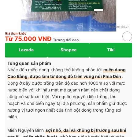
Nguồn:
tiki.vn
Giá tham khảo
Từ 75.000 VNĐ
Tương đối cao
Lazada
Shopee
Tiki
Tổng quan sản phẩm
Nhắc đến miến dong không thể không nhắc tới
miến dong
Cao Bằng, được làm từ dong đỏ trên vùng núi Phia Đén
.
Dong ở đây được trồng trên độ cao hơn 1000m so với mực
nước biển với khí hậu mát mẻ quanh năm nên chất dong
cũng có sự khác biệt. Với nguồn nguyên liệu trồng, thu
hoạch và chế biến ngay tại địa phương, sản phẩm giữ được
hương vị tươi ngon nhất của tinh bột dong trong từng sợi
miến.
Miến Nguyên Bình
sợi nhỏ, dai và không bị trương sau khi
nguội
,
miến chắc, ít nát
, phù hợp với cả món khô và món