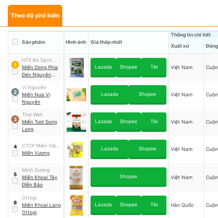
Theo độ phổ biến
Thông tin chi tiết
Sản phẩm
Hình ảnh
Giá thấp nhất
Xuất xứ
Đóng
HTX Ba Sạch
1
Lazada
Shopee
Tiki
Hưng Đạo
Miến Dong Phía
Việt Nam
Cuộn
Đén Nguyên
Bình
Vị Nguyên
2
Lazada
Shopee
Miến Nưa Vị
Việt Nam
Cuộn
Nguyên
Thai Wah
3
Lazada
Shopee
Tiki
Miến Tươi Song
Việt Nam
Cuộn
Long
CTCP Miến Việt
4
Lazada
Shopee
Việt Nam
Cuộn
Nam
Miến Vương
Minh Dương
5
Shopee
Miến Khoai Tây
Việt Nam
Cuộn
Điền Bảo
Ottogi
6
Lazada
Shopee
Tiki
Miến Khoai Lang
Hàn Quốc
Cuộn
Ottogi