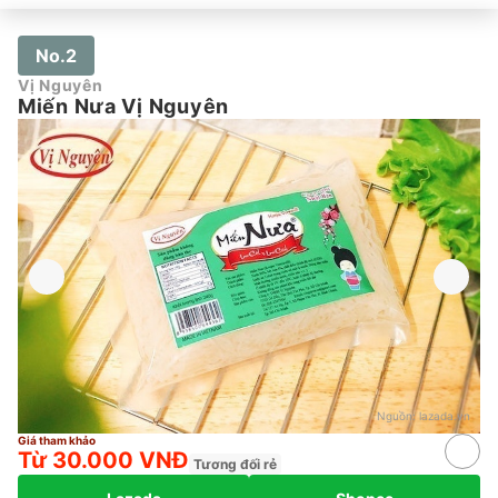
No.2
Vị Nguyên
Miến Nưa Vị Nguyên
Nguồn:
lazada.vn
Giá tham khảo
Từ 30.000 VNĐ
Tương đối rẻ