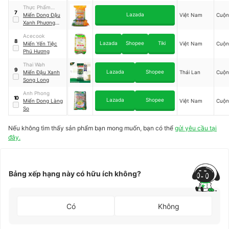
Thực Phẩm
7
Lazada
Phương Đông
Miến Dong Đậu
Việt Nam
Cuộn
Xanh Phương
Đông
Acecook
8
Lazada
Shopee
Tiki
Miến Yến Tiệc
Việt Nam
Cuộn
Phú Hương
Thai Wah
9
Lazada
Shopee
Miến Đậu Xanh
Thái Lan
Cuộn
Song Long
Anh Phong
10
Lazada
Shopee
Miến Dong Làng
Việt Nam
Cuộn
So
Nếu không tìm thấy sản phẩm bạn mong muốn, bạn có thể
gửi yêu cầu tại
đây.
Bảng xếp hạng này có hữu ích không?
Có
Không