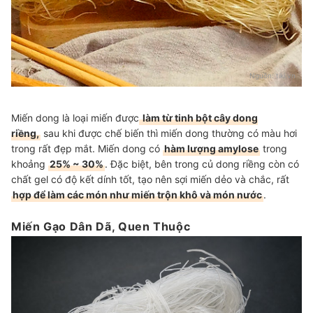
Nguồn:
tiki.vn
Miến dong là loại miến được
làm từ tinh bột cây dong
riềng,
sau khi được chế biến thì miến dong thường có màu hơi
trong rất đẹp mắt. Miến dong có
hàm lượng amylose
trong
khoảng
25% ~ 30%
. Đặc biệt, bên trong củ dong riềng còn có
chất gel có độ kết dính tốt, tạo nên sợi miến dẻo và chắc, rất
hợp để làm các món như miến trộn khô và món nước
.
Miến Gạo Dân Dã, Quen Thuộc