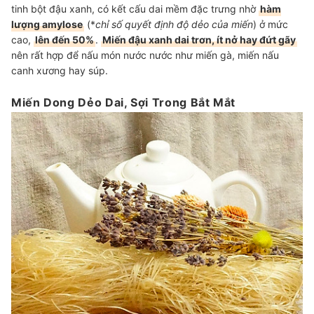
tinh bột đậu xanh, có kết cấu dai mềm đặc trưng nhờ
hàm
lượng amylose
(*
chỉ số quyết định độ dẻo của miến
) ở mức
cao,
lên đến 50%
.
Miến đậu xanh dai trơn, ít nở hay đứt gãy
nên rất hợp để
nấu món nước nước như miến gà,
miến nấu
canh xương hay súp.
Miến Dong Dẻo Dai, Sợi Trong Bắt Mắt