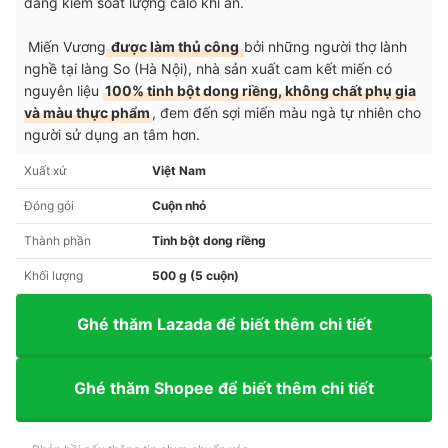
dàng kiểm soát lượng calo khi ăn.
Miến Vương
được làm thủ công
bởi những người thợ lành
nghề tại làng So (Hà Nội), nhà sản xuất cam kết miến có
nguyên liệu
100% tinh bột dong riềng, không chất phụ gia
và màu thực phẩm
, đem đến sợi miến màu ngà tự nhiên cho
người sử dụng an tâm hơn.
Xuất xứ
Việt Nam
Đóng gói
Cuộn nhỏ
Thành phần
Tinh bột dong riềng
Khối lượng
500 g (5 cuộn)
Ghé thăm Lazada để biết thêm chi tiết
Ghé thăm Shopee để biết thêm chi tiết