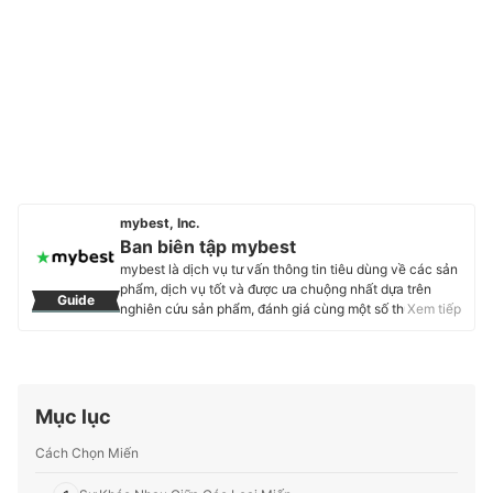
mybest, Inc.
Ban biên tập mybest
mybest là dịch vụ tư vấn thông tin tiêu dùng về các sản
phẩm, dịch vụ tốt và được ưa chuộng nhất dựa trên
Guide
nghiên cứu sản phẩm, đánh giá cùng một số thực
Xem tiếp
nghiệm và tư vấn từ các chuyên gia. Chúng tôi luôn cố
gắng cung cấp các thông tin mới và chuẩn xác nhất để
“GIÚP NGƯỜI DÙNG ĐƯA RA CÁC LỰA CHỌN” trong
hầu hết các lĩnh vực, từ Mỹ phẩm, Hàng tiêu dùng,
Thiết bị gia dụng đến các dịch vụ Tài chính, Chăm sóc
Mục lục
sức khỏe, v.v.
Profile của Ban biên tập mybest
Cách Chọn Miến