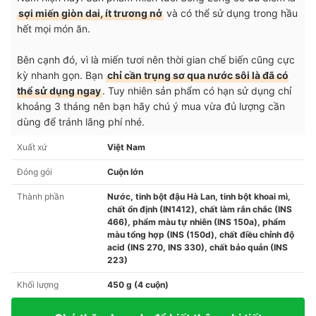
sợi miến giòn dai, ít trương nở
và có thể sử dụng trong hầu
hết mọi món ăn.
Bên cạnh đó, vì là miến tươi nên thời gian chế biến cũng cực
kỳ nhanh gọn. Bạn
chỉ cần trụng sơ qua nước sôi là đã có
thể sử dụng ngay
. Tuy nhiên sản phẩm có hạn sử dụng chỉ
khoảng 3 tháng nên bạn hãy chú ý mua vừa đủ lượng cần
dùng để tránh lãng phí nhé.
Xuất xứ
Việt Nam
Đóng gói
Cuộn lớn
Thành phần
Nước, tinh bột đậu Hà Lan, tinh bột khoai mì,
chất ổn định (IN1412), chất làm rắn chắc (INS
466), phẩm màu tự nhiên (INS 150a), phẩm
màu tổng hợp (INS (150d), chất điều chỉnh độ
acid (INS 270, INS 330), chất bảo quản (INS
223)
Khối lượng
450 g (4 cuộn)